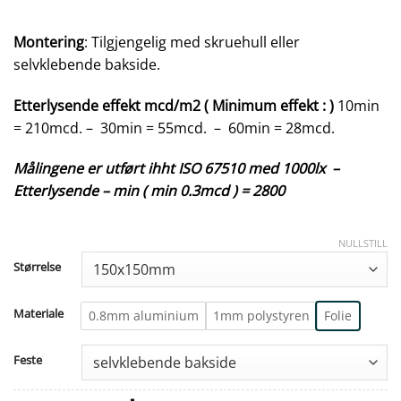
Montering
: Tilgjengelig med skruehull eller
selvklebende bakside.
Etterlysende effekt mcd/m2 ( Minimum effekt : )
10min
= 210mcd. – 30min = 55mcd. – 60min = 28mcd.
Målingene er utført ihht ISO 67510 med 1000lx –
Etterlysende – min ( min 0.3mcd ) = 2800
NULLSTILL
Størrelse
Materiale
0.8mm aluminium
1mm polystyren
Folie
Feste