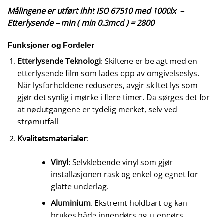
Målingene er utført ihht ISO 67510 med 1000lx –
Etterlysende – min ( min 0.3mcd ) = 2800
Funksjoner og Fordeler
Etterlysende Teknologi
: Skiltene er belagt med en
etterlysende film som lades opp av omgivelseslys.
Når lysforholdene reduseres, avgir skiltet lys som
gjør det synlig i mørke i flere timer. Da sørges det for
at nødutgangene er tydelig merket, selv ved
strømutfall.
Kvalitetsmaterialer
:
Vinyl
: Selvklebende vinyl som gjør
installasjonen rask og enkel og egnet for
glatte underlag.
Aluminium
: Ekstremt holdbart og kan
brukes både innendørs og utendørs.