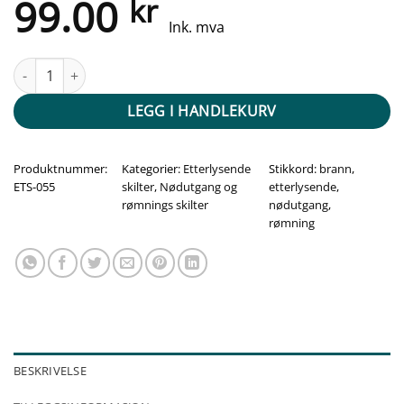
99.00
kr
Ink. mva
Etterlysende nødutgang etasjeskilt - for etasje 1 antall
LEGG I HANDLEKURV
Produktnummer:
Kategorier:
Etterlysende
Stikkord:
brann
,
ETS-055
skilter
,
Nødutgang og
etterlysende
,
rømnings skilter
nødutgang
,
rømning
BESKRIVELSE