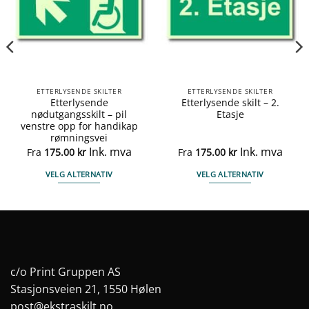
ETTERLYSENDE SKILTER
ETTERLYSENDE SKILTER
Etterlysende
Etterlysende skilt – 2.
nødutgangsskilt – pil
Etasje
venstre opp for handikap
rømningsvei
Ink. mva
Ink. mva
Fra
175.00
kr
Fra
175.00
kr
VELG ALTERNATIV
VELG ALTERNATIV
Dette
Dette
produktet
produktet
har
har
flere
flere
varianter.
varianter.
Alternativene
Alternativene
c/o Print Gruppen AS
kan
kan
Stasjonsveien 21, 1550 Hølen
velges
velges
post@ekstraskilt.no
på
på