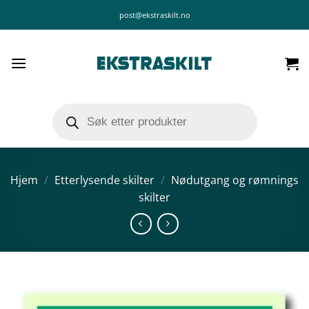
Skip
post@ekstraskilt.no
to
content
Products
search
Hjem
/
Etterlysende skilter
/
Nødutgang og rømnings
skilter