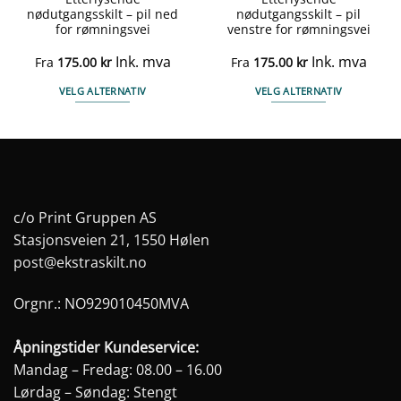
nødutgangsskilt – pil ned
nødutgangsskilt – pil
for rømningsvei
venstre for rømningsvei
Ink. mva
Ink. mva
Fra
175.00
kr
Fra
175.00
kr
VELG ALTERNATIV
VELG ALTERNATIV
Dette
Dette
produktet
produktet
har
har
flere
flere
varianter.
varianter.
Alternativene
Alternativene
c/o Print Gruppen AS
kan
kan
Stasjonsveien 21, 1550 Hølen
velges
velges
post@ekstraskilt.no
på
på
produktsiden
produktsiden
Orgnr.: NO929010450MVA
Åpningstider Kundeservice:
Mandag – Fredag: 08.00 – 16.00
Lørdag – Søndag: Stengt