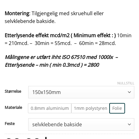
Montering
: Tilgjengelig med skruehull eller
selvklebende bakside.
Etterlysende effekt mcd/m2 ( Minimum effekt : )
10min
= 210mcd. – 30min = 55mcd. – 60min = 28mcd.
Målingene er utført ihht ISO 67510 med 1000lx –
Etterlysende – min ( min 0.3mcd ) = 2800
NULLSTILL
Størrelse
Materiale
0.8mm aluminium
1mm polystyren
Folie
Feste