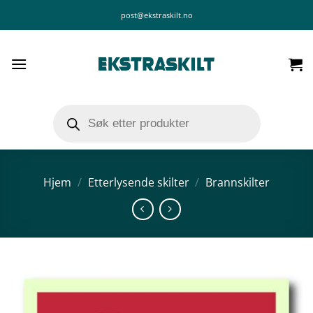
Skip
post@ekstraskilt.no
to
content
Products
search
Hjem
/
Etterlysende skilter
/
Brannskilter