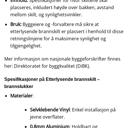
Innhold:
Spesifikasjoner for hvor skiltene skal
plasseres, inkludert høyde over bakken, avstand
mellom skilt, og synlighetsvinkler.
Bruk:
Byggeiere og -forvaltere må sikre at
etterlysende brannskilt er plassert i henhold til disse
retningslinjene for å maksimere synlighet og
tilgjengelighet.
Mer informasjon om nasjonale byggeforskrifter finnes
her:
Direktoratet for byggkvalitet (DiBK).
Spesifikasjoner på Etterlysende brannskilt –
brannslukker
Materialer
:
Selvklebende Vinyl
: Enkel installasjon på
jevne overflater.
0.8mm Aluminium
: Holdbart og