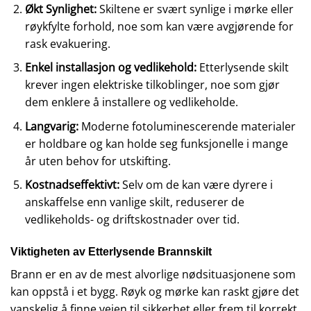
Økt Synlighet:
Skiltene er svært synlige i mørke eller
røykfylte forhold, noe som kan være avgjørende for
rask evakuering.
Enkel installasjon og vedlikehold:
Etterlysende skilt
krever ingen elektriske tilkoblinger, noe som gjør
dem enklere å installere og vedlikeholde.
Langvarig:
Moderne fotoluminescerende materialer
er holdbare og kan holde seg funksjonelle i mange
år uten behov for utskifting.
Kostnadseffektivt:
Selv om de kan være dyrere i
anskaffelse enn vanlige skilt, reduserer de
vedlikeholds- og driftskostnader over tid.
Viktigheten av Etterlysende Brannskilt
Brann er en av de mest alvorlige nødsituasjonene som
kan oppstå i et bygg. Røyk og mørke kan raskt gjøre det
vanskelig å finne veien til sikkerhet eller frem til korrekt