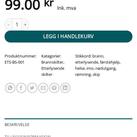
99.00
kr
Ink. mva
Etterlysende brannskilt - brannslukker antall
LEGG I HANDLEKURV
Produktnummer:
Kategorier:
Stikkord:
brann
,
ETS-BS-001
Brannskilter
,
etterlysende
,
førstehjelp
,
Etterlysende
helse
,
imo
,
nødutgang
,
skilter
rømning
,
skip
BESKRIVELSE
TILLEGGSINFORMASJON