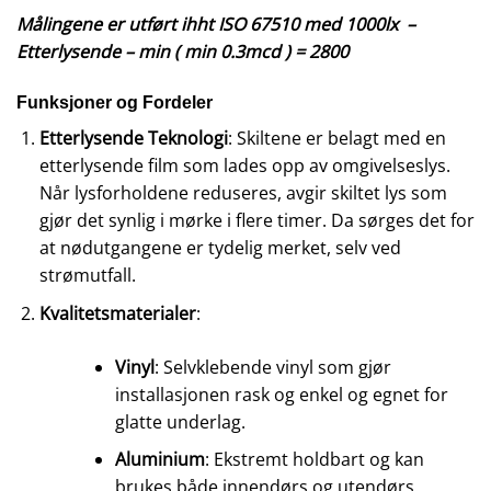
Målingene er utført ihht ISO 67510 med 1000lx –
Etterlysende – min ( min 0.3mcd ) = 2800
Funksjoner og Fordeler
Etterlysende Teknologi
: Skiltene er belagt med en
etterlysende film som lades opp av omgivelseslys.
Når lysforholdene reduseres, avgir skiltet lys som
gjør det synlig i mørke i flere timer. Da sørges det for
at nødutgangene er tydelig merket, selv ved
strømutfall.
Kvalitetsmaterialer
:
Vinyl
: Selvklebende vinyl som gjør
installasjonen rask og enkel og egnet for
glatte underlag.
Aluminium
: Ekstremt holdbart og kan
brukes både innendørs og utendørs.