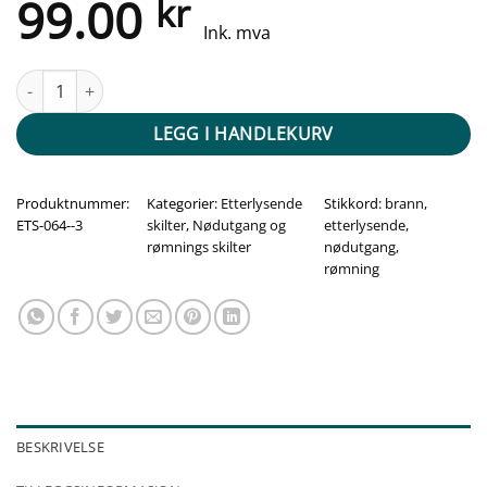
99.00
kr
Ink. mva
Etterlysende nødutgang etasjeskilt - for etasje -3 antall
LEGG I HANDLEKURV
Produktnummer:
Kategorier:
Etterlysende
Stikkord:
brann
,
ETS-064--3
skilter
,
Nødutgang og
etterlysende
,
rømnings skilter
nødutgang
,
rømning
BESKRIVELSE