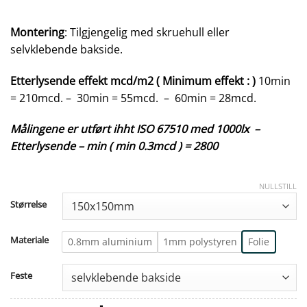
Montering
: Tilgjengelig med skruehull eller
selvklebende bakside.
Etterlysende effekt mcd/m2 ( Minimum effekt : )
10min
= 210mcd. – 30min = 55mcd. – 60min = 28mcd.
Målingene er utført ihht ISO 67510 med 1000lx –
Etterlysende – min ( min 0.3mcd ) = 2800
NULLSTILL
Størrelse
Materiale
0.8mm aluminium
1mm polystyren
Folie
Feste