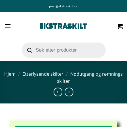
Skip
post@ekstraskilt.no
to
content
Products
search
Hjem
/
Etterlysende skilter
/
Nødutgang og rømnings
skilter