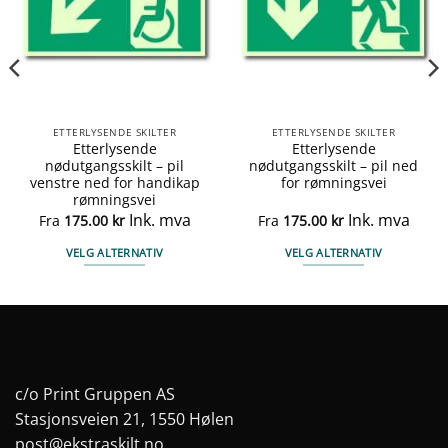
ETTERLYSENDE SKILTER
ETTERLYSENDE SKILTER
Etterlysende
Etterlysende
nødutgangsskilt – pil
nødutgangsskilt – pil ned
venstre ned for handikap
for rømningsvei
rømningsvei
Ink. mva
Ink. mva
Fra
175.00
kr
Fra
175.00
kr
VELG ALTERNATIV
VELG ALTERNATIV
Dette
Dette
produktet
produktet
har
har
flere
flere
varianter.
varianter.
Alternativene
Alternativene
c/o Print Gruppen AS
kan
kan
Stasjonsveien 21, 1550 Hølen
velges
velges
post@ekstraskilt.no
på
på