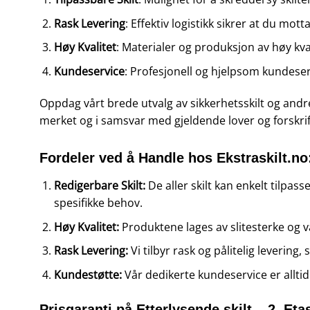
Rask Levering
: Effektiv logistikk sikrer at du motta
Høy Kvalitet
: Materialer og produksjon av høy kvali
Kundeservice
: Profesjonell og hjelpsom kundese
Oppdag vårt brede utvalg av sikkerhetsskilt og and
merket og i samsvar med gjeldende lover og forskrif
Fordeler ved å Handle hos Ekstraskilt.no
Redigerbare Skilt:
De aller skilt kan enkelt tilpass
spesifikke behov.
Høy Kvalitet:
Produktene lages av slitesterke og v
Rask Levering:
Vi tilbyr rask og pålitelig levering
Kundestøtte:
Vår dedikerte kundeservice er alltid
Prisgaranti på Etterlysende skilt – 2. Eta