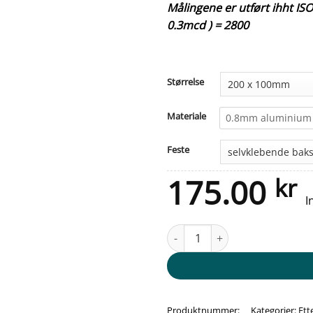
Målingene er utført ihht I
0.3mcd ) = 2800
Størrelse
Materiale
0.8mm aluminium
Feste
175.00
kr
I
Etterlysende skilt - 2. Etasje ant
Produktnummer:
Kategorier:
Ett