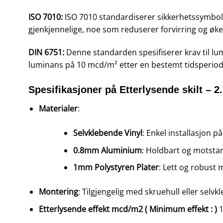
ISO 7010:
ISO 7010 standardiserer sikkerhetssymbole
gjenkjennelige, noe som reduserer forvirring og øke
DIN 6751:
Denne standarden spesifiserer krav til lu
luminans på 10 mcd/m² etter en bestemt tidsperiod
Spesifikasjoner på Etterlysende skilt – 2.
Materialer
:
Selvklebende Vinyl
: Enkel installasjon på
0.8mm Aluminium
: Holdbart og motsta
1mm Polystyren Plater
: Lett og robust 
Montering
: Tilgjengelig med skruehull eller selv
Etterlysende effekt mcd/m2 ( Minimum effekt : )