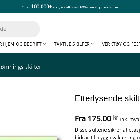
100.000+
Over
solgte skilt med 100% norsk produksjon
R HJEM OG BEDRIFT
TAKTILE SKILTER
VERKTØY OG FES
ømnings skilter
Etterlysende skilt
Fra
175.00
kr
Ink. mva
Disse skiltene sikrer at etasj
bidrar til trygg evakuering 