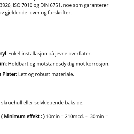
 3926, ISO 7010 og DIN 6751, noe som garanterer
av gjeldende lover og forskrifter.
nyl
: Enkel installasjon på jevne overflater.
ium
: Holdbart og motstandsdyktig mot korrosjon.
 Plater
: Lett og robust materiale.
d skruehull eller selvklebende bakside.
( Minimum effekt : )
10min = 210mcd. – 30min =