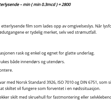
terlysende – min ( min 0.3mcd ) = 2800
n etterlysende film som lades opp av omgivelseslys. Når lysfo
 nødutgangene er tydelig merket, selv ved strømutfall.
lasjonen rask og enkel og egnet for glatte underlag.
brukes både innendørs og utendørs.
ontere.
msvar med Norsk Standard 3926, ISO 7010 og DIN 6751, som sik
at skiltet vil fungere som forventet i en nødssituasjon.
ekker skilt med skruehull for fastmontering eller selvklebende