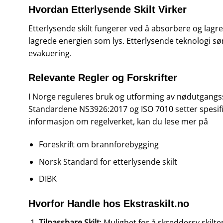
Hvordan Etterlysende Skilt Virker
Etterlysende skilt fungerer ved å absorbere og lagre 
lagrede energien som lys. Etterlysende teknologi sørger
evakuering.
Relevante Regler og Forskrifter
I Norge reguleres bruk og utforming av nødutgangssk
Standardene NS3926:2017 og ISO 7010 setter spesifikk
informasjon om regelverket, kan du lese mer på
Foreskrift om brannforebygging
Norsk Standard for etterlysende skilt
DIBK
Hvorfor Handle hos Ekstraskilt.no
Tilpassbare Skilt
: Mulighet for å skreddersy skilte