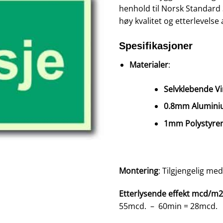
henhold til Norsk Standard
høy kvalitet og etterlevelse 
Spesifikasjoner
Materialer
:
Selvklebende Vi
0.8mm Alumin
1mm Polystyren
Montering
: Tilgjengelig me
Etterlysende effekt mcd/m2 
55mcd. – 60min = 28mcd.