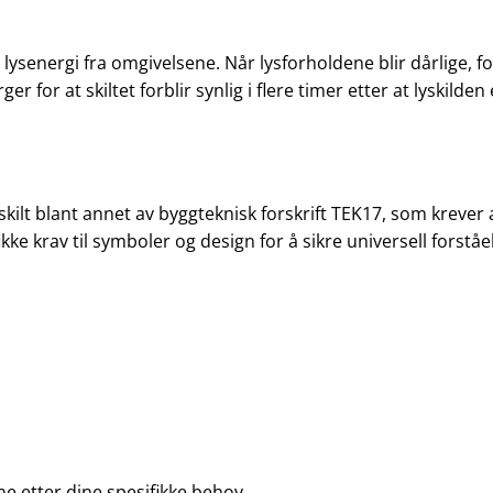
lysenergi fra omgivelsene. Når lysforholdene blir dårlige, fo
 for at skiltet forblir synlig i flere timer etter at lyskilden 
ilt blant annet av byggteknisk forskrift TEK17, som krever 
e krav til symboler og design for å sikre universell forståe
ne etter dine spesifikke behov.