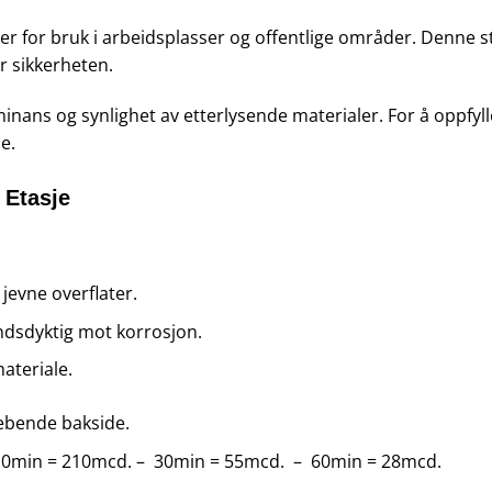
r for bruk i arbeidsplasser og offentlige områder. Denne s
r sikkerheten.
minans og synlighet av etterlysende materialer. For å oppfy
e.
 Etasje
 jevne overflater.
ndsdyktig mot korrosjon.
materiale.
klebende bakside.
10min = 210mcd. – 30min = 55mcd. – 60min = 28mcd.