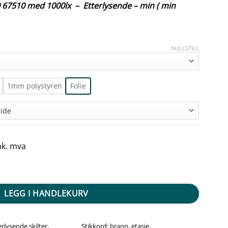
SO 67510 med 1000lx –
Etterlysende – min ( min
NULLSTILL
1mm polystyren
Folie
nk. mva
all
LEGG I HANDLEKURV
erlysende skilter
,
Stikkord:
brann
,
etasje
,