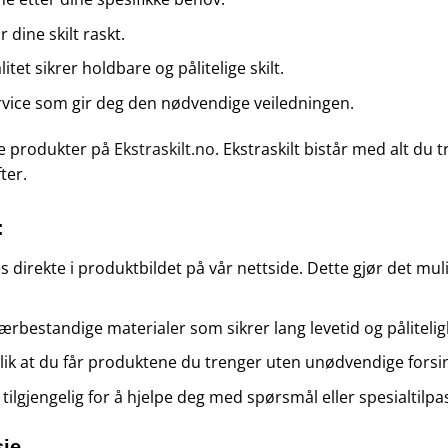
r dine skilt raskt.
tet sikrer holdbare og pålitelige skilt.
rvice som gir deg den nødvendige veiledningen.
re produkter på
Ekstraskilt.no
. Ekstraskilt bistår med alt du 
ter.
:
es direkte i produktbildet på vår nettside. Dette gjør det mul
ærbestandige materialer som sikrer lang levetid og pålitelig
, slik at du får produktene du trenger uten unødvendige forsi
 tilgjengelig for å hjelpe deg med spørsmål eller spesialtilp
sje