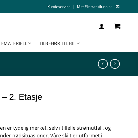
Kundeservice
Mitt Ekstraskilt.no
TEMATERIELL
TILBEHØR TIL BIL
 – 2. Etasje
en er tydelig merket, selv i tilfelle strømutfall, og
under nødsituasjoner. Våre skilt er utformet i