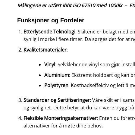
Målingene er utført ihht ISO 67510 med 1000lx –
Et
Funksjoner og Fordeler
Etterlysende Teknologi
: Skiltene er belagt med e
synlig i mørke i flere timer. Da sørges det for at
Kvalitetsmaterialer
:
Vinyl
: Selvklebende vinyl som gjør instal
Aluminium
: Ekstremt holdbart og kan 
Polystyren
: Kostnadseffektiv og lett å m
Standarder og Sertifiseringer
: Våre skilt er i sa
og synlighet. Dette betyr at du kan være trygg på 
Fleksible Monteringsalternativer
: Enten du foretr
alternativer for å møte dine behov.