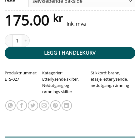
Feste
175.00
kr
Ink. mva
Etterlysende skilt - 4. Etasje antall
LEGG I HANDLEKURV
Produktnummer:
Kategorier:
Stikkord:
brann
,
ETS-027
Etterlysende skilter
,
etasje
,
etterlysende
,
Nødutgang og
nødutgang
,
rømning
rømnings skilter