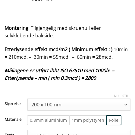
Montering
: Tilgjengelig med skruehull eller
selvklebende bakside.
Etterlysende effekt mcd/m2 ( Minimum effekt : )
10min
= 210mcd. – 30min = 55mcd. – 60min = 28mcd.
Målingene er utført ihht ISO 67510 med 1000lx –
Etterlysende – min ( min 0.3mcd ) = 2800
NULLSTILL
Størrelse
Materiale
0.8mm aluminium
1mm polystyren
Folie