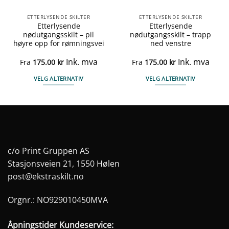
ETTERLYSENDE SKILTER
ETTERLYSENDE SKILTER
Etterlysende
Etterlysende
nødutgangsskilt – pil
nødutgangsskilt – trapp
høyre opp for rømningsvei
ned venstre
Ink. mva
Ink. mva
Fra
175.00
kr
Fra
175.00
kr
VELG ALTERNATIV
VELG ALTERNATIV
Dette
Dette
produktet
produktet
har
har
flere
flere
varianter.
varianter.
Alternativene
Alternativene
c/o Print Gruppen AS
kan
kan
Stasjonsveien 21, 1550 Hølen
velges
velges
post@ekstraskilt.no
på
på
produktsiden
produktsiden
Orgnr.: NO929010450MVA
Åpningstider Kundeservice: