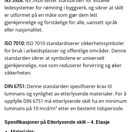
NS 3926:
NS 3926 setter standarden for visuelle
ledesystemer for rømning i byggverk, og sikrer at skilt
er utformet på en måte som gjør dem lett
gjenkjennelige og forståelige for alle, uansett språk
eller nasjonalitet.
ISO 7010:
ISO 7010 standardiserer sikkerhetssymboler
for bruk i arbeidsplasser og offentlige områder. Denne
standarden sikrer at symbolene er universelt
gjenkjennelige, noe som reduserer forvirring og øker
sikkerheten.
DIN 6751:
Denne standarden spesifiserer krav til
luminans og synlighet av etterlysende materialer. For å
oppfylle DIN 6751 må etterlysende skilt ha en minimum
luminans på 10 mcd/m² etter en bestemt tidsperiode.
Spesifikasjoner på Etterlysende skilt – 4. Etasje
Materialer
: