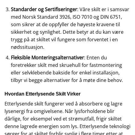
Standarder og Sertifiseringer
: Våre skilt er i samsvar
med Norsk Standard 3926, ISO 7010 og DIN 6751,
som sikrer at de oppfyller de høyeste kravene til
sikkerhet og synlighet. Dette betyr at du kan være
trygg på at skiltet vil fungere som forventet i en
nødssituasjon.
Fleksible Monteringsalternativer
: Enten du
foretrekker skilt med skruehull for fastmontering
eller selvklebende bakside for enkel installasjon,
tilbyr vi begge alternativer for å møte dine behov.
Hvordan Etterlysende Skilt Virker
Etterlysende skilt fungerer ved å absorbere og lagre
lysenergi fra omgivelsene. Når lysforholdene blir
dårlige, for eksempel ved et strømutfall, frigir skiltet
denne lagrede energien som lys. Etterlysende teknologi
sørger for at skiltet forblir synlig i flere timer etter at