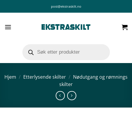
Skip
post@ekstraskilt.no
to
content
Products
search
Hjem
/
Etterlysende skilter
/
Nødutgang og rømnings
skilter