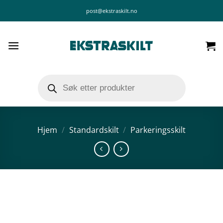
Skip
post@ekstraskilt.no
to
content
Products
search
Hjem
/
Standardskilt
/
Parkeringsskilt