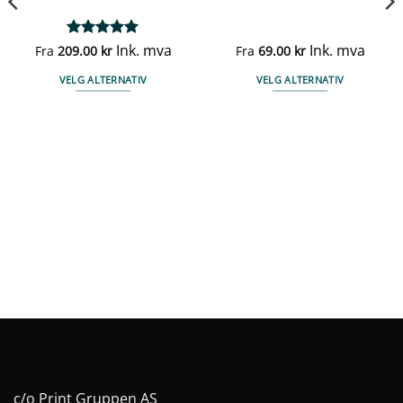
Vurdert
Ink. mva
5
Ink. mva
Fra
209.00
kr
Fra
69.00
kr
av 5
VELG ALTERNATIV
VELG ALTERNATIV
Dette
Dette
produktet
produktet
har
har
flere
flere
varianter.
varianter.
Alternativene
Alternativene
kan
kan
velges
velges
på
på
produktsiden
produktsiden
c/o Print Gruppen AS