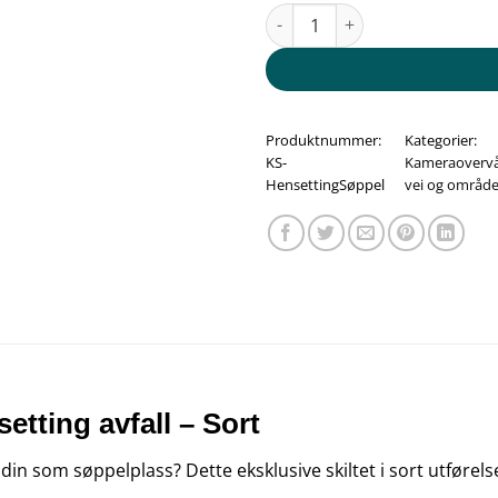
Området er videoovervåket - Hen
Produktnummer:
Kategorier:
KS-
Kameraoverv
HensettingSøppel
vei og område 
tting avfall – Sort
n som søppelplass? Dette eksklusive skiltet i sort utføre