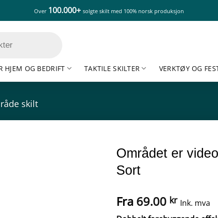
100.000+
Over
solgte skilt med 100% norsk produksjon
R HJEM OG BEDRIFT
TAKTILE SKILTER
VERKTØY OG FES
råde skilt
Området er video
Sort
Fra
69.00
kr
Ink. mva