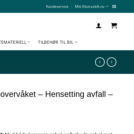
Kundeservice
Mitt Ekstraskilt.no
TEMATERIELL
TILBEHØR TIL BIL
overvåket – Hensetting avfall –