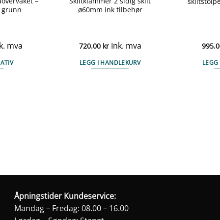
overvåket –
Skiltklammer 2 sidig skilt
skiltsto
t grunn
ø60mm ink tilbehør
k. mva
Ink. mva
720.00
kr
995.
ATIV
LEGG I HANDLEKURV
LEGG
te
duktet
e
anter.
ernativene
ges
duktsiden
Åpningstider Kundeservice:
Mandag – Fredag: 08.00 – 16.00