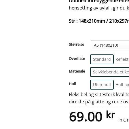
Dobbelt forebyggende effek
hensetting av avfall, gir du
Str : 148x210mm / 210x2
Størrelse
Overflate
Standard
Reflek
Materiale
Selvklebende etike
Hull
Uten hull
Hull fo
Fleksibel og slitesterk kvali
direkte på glatte og rene ov
69.00
kr
Ink.