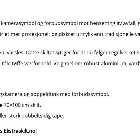
amerasymbol og forbudsymbol mot hensetting av avfall, gi
et mer profesjonelt og diskret uttrykk enn tradisjonelle vars
al varsles. Dette skiltet sørger for at du følger regelverket
å tåle tøffe værforhold. Velg mellom robust aluminium, værb
ningskamera og søppeldunk med forbudssymbol.
ore 70×100 cm skilt.
ler sterk dobbeltsidig tape.
os Ekstraskilt.no!