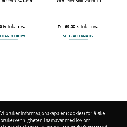
lpe ø60mm 2400mm
Barn leker skilt variant 1
Ink. mva
Ink. mva
00
kr
Fra
69.00
kr
 I HANDLEKURV
VELG ALTERNATIV
Dette
produktet
har
flere
varianter.
Alternativene
kan
velges
på
produktsiden
Vi bruker informasjonskapsler (cookies) for å øke
brukervennligheten i samsvar med lov om