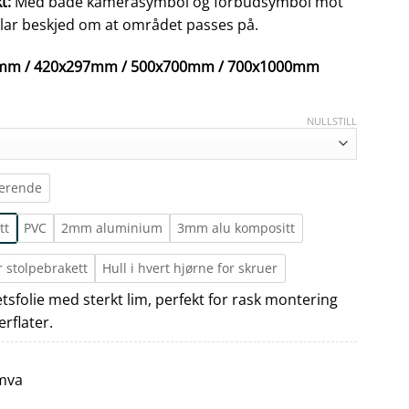
t:
Med både kamerasymbol og forbudsymbol mot
 klar beskjed om at området passes på.
97mm / 420x297mm / 500x700mm / 700x1000mm
NULLSTILL
terende
tt
PVC
2mm aluminium
3mm alu kompositt
r stolpebrakett
Hull i hvert hjørne for skruer
tetsfolie med sterkt lim, perfekt for rask montering
erflater.
 mva