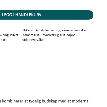
setting avfall - Sort antall
LEGG I HANDLEKURV
Stikkord:
Avfall
,
hensetting
,
kameraovervåket
,
åkning
,
Privat
Kameraskilt
,
Privatrettslig skilt
,
søppel
,
skilt
videoovervåket
lse kombinerer et tydelig budskap med et moderne