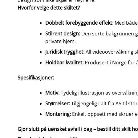
design som ikke skjærer i øynene.
Hvorfor velge dette skiltet?
Dobbelt forebyggende effekt:
Med både k
Stilrent design:
Den sorte bakgrunnen gir 
private hjem.
Juridisk trygghet:
All videoovervåkning sk
Holdbar kvalitet:
Produsert i Norge for 
Spesifikasjoner:
Motiv:
Tydelig illustrasjon av overvåk
Størrelser:
Tilgjengelig i alt fra A5 til st
Montering:
Enkelt oppsett med skruer el
Gjør slutt på uønsket avfall i dag – bestill ditt skilt h