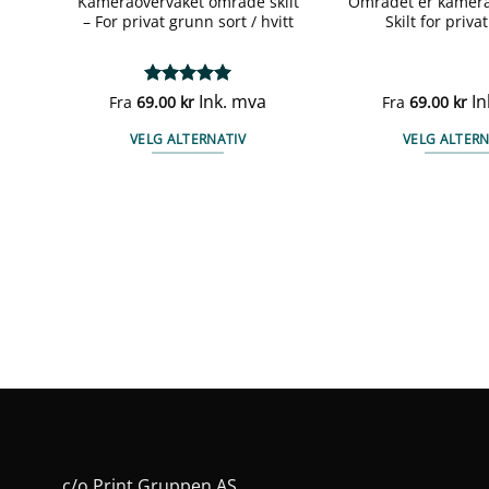
Kameraovervåket område skilt
Området er kamera
– For privat grunn sort / hvitt
Skilt for priva
Vurdert
Ink. mva
5
In
Fra
69.00
kr
Fra
69.00
kr
av 5
VELG ALTERNATIV
VELG ALTERN
Dette
Det
produktet
pro
har
har
flere
fler
varianter.
vari
ne
Alternativene
Alt
kan
kan
velges
vel
på
på
en
produktsiden
pro
c/o Print Gruppen AS