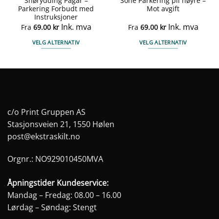
Snørydding Pågår –
Sone Parkering pil høyre –
Parkering Forbudt med
Mot avgift
Instruksjoner
Ink. mva
Ink. mva
Fra
69.00
kr
Fra
69.00
kr
VELG ALTERNATIV
VELG ALTERNATIV
Dette
Dette
produktet
produktet
har
har
flere
flere
varianter.
varianter.
Alternativene
Alternativene
c/o Print Gruppen AS
kan
kan
Stasjonsveien 21, 1550 Hølen
velges
velges
post@ekstraskilt.no
på
på
produktsiden
produktsiden
Orgnr.: NO929010450MVA
Åpningstider Kundeservice:
Mandag – Fredag: 08.00 – 16.00
Lørdag – Søndag: Stengt