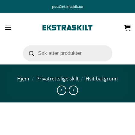
Skip
post@ekstraskilt.no
to
content
Products
search
Hjem
/
Privatrettslige skilt
/
Hvit bakgrunn