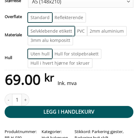
Størrelse
Overflate
Standard
Reflekterende
Selvklebende etikett
PVC
2mm aluminium
Materiale
3mm alu kompositt
Uten hull
Hull for stolpebrakett
Hull
Hull i hvert hjørne for skruer
69.00
kr
Ink. mva
Parkering gjester med P - Pil høyre og venstre antall
LEGG I HANDLEKURV
Produktnummer:
Kategorier:
Stikkord:
Parkering gjester
,
PR-H-030
Hvit bakgrunn
,
Parkering hvit skilt
,