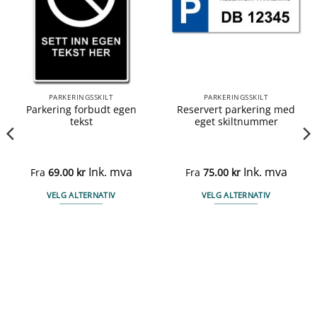
PARKERINGSSKILT
PARKERINGSSKILT
Parkering forbudt egen
Reservert parkering med
tekst
eget skiltnummer
Ink. mva
Ink. mva
Fra
69.00
kr
Fra
75.00
kr
VELG ALTERNATIV
VELG ALTERNATIV
Dette
Dette
produktet
produktet
har
har
flere
flere
varianter.
varianter.
Alternativene
Alternativene
kan
kan
velges
velges