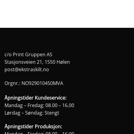
på
på
produktsiden
produktsiden
c/o Print Gruppen AS
Stasjonsveien 21, 1550 Hølen
post@ekstraskilt.no
Orgnr.: NO929010450MVA
Åpningstider Kundeservice:
Mandag – Fredag: 08.00 – 16.00
Lørdag – Søndag: Stengt
Åpningstider Produksjon:
Mandag – Fredag: 08.00 – 16.00