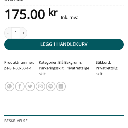
175.00
kr
Ink. mva
Parkeringsskilt - Tverrparkering med instruksjon antall
LEGG I HANDLEKURV
Produktnummer:
Kategorier:
Blå Bakgrunn
,
Stikkord:
ps-SH-50x50-1-1
Parkeringsskilt
,
Privatrettslige
Privatrettslig
skilt
skilt
BESKRIVELSE