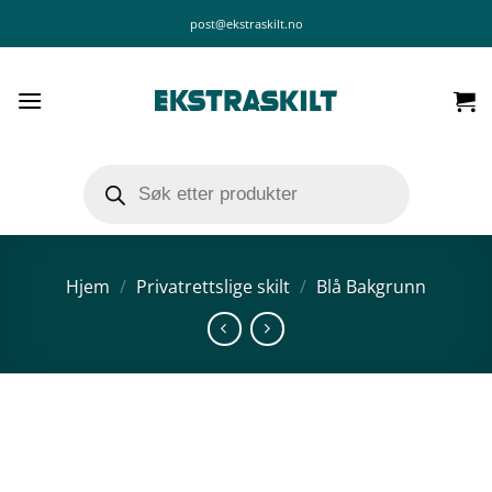
Skip
post@ekstraskilt.no
to
content
Products
search
Hjem
/
Privatrettslige skilt
/
Blå Bakgrunn