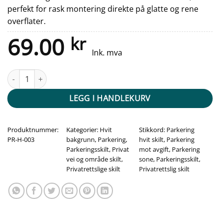
perfekt for rask montering direkte på glatte og rene
overflater.
69.00
kr
Ink. mva
Sone Parkering pil høyre og venstre - Mot avgift antall
LEGG I HANDLEKURV
Produktnummer:
Kategorier:
Hvit
Stikkord:
Parkering
PR-H-003
bakgrunn
,
Parkering
,
hvit skilt
,
Parkering
Parkeringsskilt
,
Privat
mot avgift
,
Parkering
vei og område skilt
,
sone
,
Parkeringsskilt
,
Privatrettslige skilt
Privatrettslig skilt