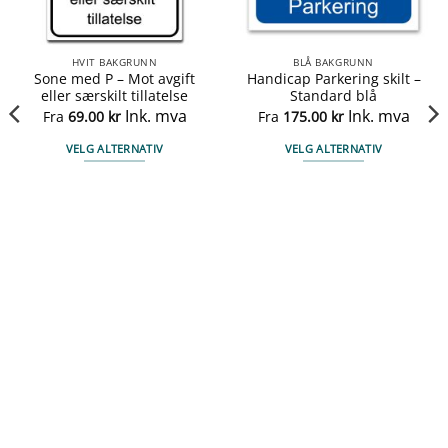
HVIT BAKGRUNN
BLÅ BAKGRUNN
Sone med P – Mot avgift
Handicap Parkering skilt –
eller særskilt tillatelse
Standard blå
Ink. mva
Ink. mva
Fra
69.00
kr
Fra
175.00
kr
VELG ALTERNATIV
VELG ALTERNATIV
Dette
Dette
produktet
produktet
har
har
flere
flere
varianter.
varianter.
Alternativene
Alternativene
kan
kan
velges
velges
på
på
produktsiden
produktsiden