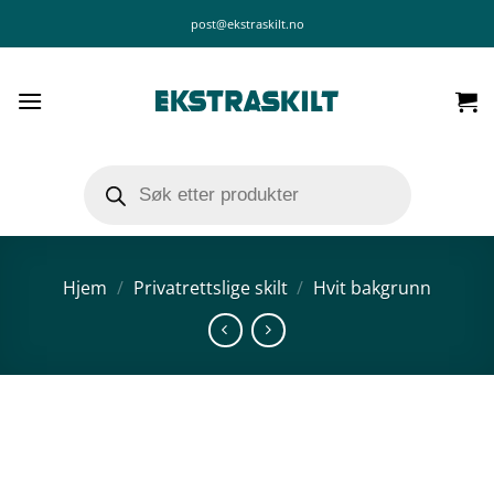
Skip
post@ekstraskilt.no
to
content
Products
search
Hjem
/
Privatrettslige skilt
/
Hvit bakgrunn