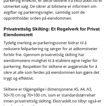
parkering effektivt, er dette skiltene fra Ekstraskilt.no et
utmerket valg. De sikrer at bilistene er informert om
avgifter og parkeringsregler, samtidig som de
opprettholder orden på eiendommen.
Privatrettslig Skilting: Et Regelverk for Privat
Eiendomsrett
Tydelig merking av parkeringssoner bidrar til å
redusere feilparkering og sørger for at adkomstveier
forblir frie. Gjennom privatrettslig skilting har
eiendomseiere mulighet til å etablere egne regler for
parkering. Respekten for skiltene er avgjørende for å
sikre at alle som ferdes på eiendommen kan gjøre det
trygt og effektivt.
Skiltene er tilgjengelige i dimensjonene A5, A4, A3,
50×70 cm og 70×100 cm, som er standardstørrelser
innen privatrettslig skilting. Ekstraskilt.no tilbyr også et