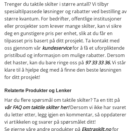
Trenger du taktile skilter i større antall? Vi tilbyr
spesialtilpassede løsninger og rabatter ved bestilling av
større kvantum. For bedrifter, offentlige institusjoner
eller prosjekter som krever mange skilter, kan vi sikre
deg en gunstigere pris per enhet, slik at du får en
tilpasset pris basert på ditt prosjekt. Ta kontakt med
oss gjennom vår
kundeservice
for å få et uforpliktende
pristilbud og informasjon om mulige rabatter. Dersom
det haster, kan du bare ringe oss på
97 33 33 36
.
Vi står
klare til å hjelpe deg med å finne den beste løsningen
for ditt prosjekt!
Relaterte Produkter og Lenker
Har du flere spørsmål om taktile skilter? Ta en titt på
vår FAQ om taktile skilter her
!
Dersom vi ikke har svaret
du letter etter, legg igjen en kommentar, så oppdaterer
vi artikkelen og svarer på spørsmålet ditt!
Se gjerne våre andre produkter på
Ekstraskilt.no
for