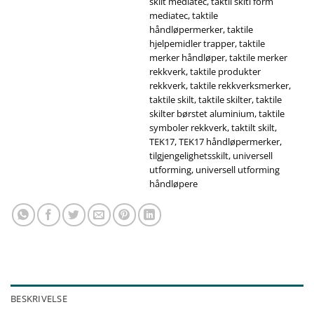
skilt mediatec
,
taktil skitl form
mediatec
,
taktile
håndløpermerker
,
taktile
hjelpemidler trapper
,
taktile
merker håndløper
,
taktile merker
rekkverk
,
taktile produkter
rekkverk
,
taktile rekkverksmerker
,
taktile skilt
,
taktile skilter
,
taktile
skilter børstet aluminium
,
taktile
symboler rekkverk
,
taktilt skilt
,
TEK17
,
TEK17 håndløpermerker
,
tilgjengelighetsskilt
,
universell
utforming
,
universell utforming
håndløpere
BESKRIVELSE