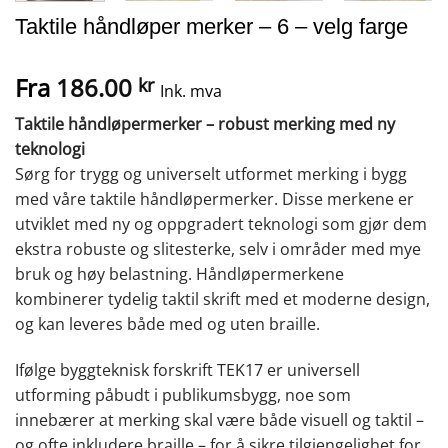
Taktile håndløper merker – 6 – velg farge
Fra
186.00
kr
Ink. mva
Taktile håndløpermerker – robust merking med ny
teknologi
Sørg for trygg og universelt utformet merking i bygg
med våre taktile håndløpermerker. Disse merkene er
utviklet med ny og oppgradert teknologi som gjør dem
ekstra robuste og slitesterke, selv i områder med mye
bruk og høy belastning. Håndløpermerkene
kombinerer tydelig taktil skrift med et moderne design,
og kan leveres både med og uten braille.
Ifølge byggteknisk forskrift TEK17 er universell
utforming påbudt i publikumsbygg, noe som
innebærer at merking skal være både visuell og taktil –
og ofte inkludere braille – for å sikre tilgjengelighet for