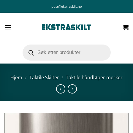
Skip
post@ekstraskilt.no
to
content
Products
search
Hjem
/
Taktile Skilter
/
Taktile håndløper merker