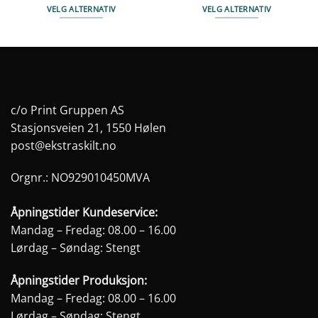
VELG ALTERNATIV
VELG ALTERNATIV
Dette
Dette
produktet
produktet
har
har
flere
flere
varianter.
varianter.
Alternativene
Alternativene
c/o Print Gruppen AS
kan
kan
Stasjonsveien 21, 1550 Hølen
velges
velges
post@ekstraskilt.no
på
på
produktsiden
produktsiden
Orgnr.: NO929010450MVA
Åpningstider Kundeservice:
Mandag – Fredag: 08.00 – 16.00
Lørdag – Søndag: Stengt
Åpningstider Produksjon:
Mandag – Fredag: 08.00 – 16.00
Lørdag – Søndag: Stengt