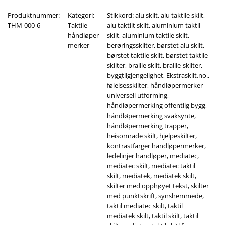
Produktnummer:
Kategori:
Stikkord:
alu skilt
,
alu taktile skilt
,
THM-000-6
Taktile
alu taktilt skilt
,
aluminium taktil
håndløper
skilt
,
aluminium taktile skilt
,
merker
berøringsskilter
,
børstet alu skilt
,
børstet taktile skilt
,
børstet taktile
skilter
,
braille skilt
,
braille-skilter
,
byggtilgjengelighet
,
Ekstraskilt.no.
,
følelsesskilter
,
håndløpermerker
universell utforming
,
håndløpermerking offentlig bygg
,
håndløpermerking svaksynte
,
håndløpermerking trapper
,
heisområde skilt
,
hjelpeskilter
,
kontrastfarger håndløpermerker
,
ledelinjer håndløper
,
mediatec
,
mediatec skilt
,
mediatec taktil
skilt
,
mediatek
,
mediatek skilt
,
skilter med opphøyet tekst
,
skilter
med punktskrift
,
synshemmede
,
taktil mediatec skilt
,
taktil
mediatek skilt
,
taktil skilt
,
taktil