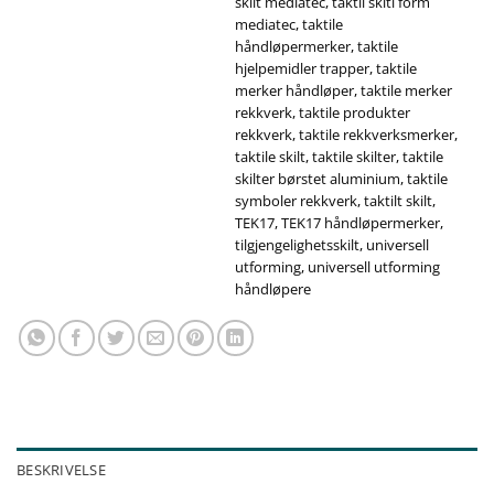
skilt mediatec
,
taktil skitl form
mediatec
,
taktile
håndløpermerker
,
taktile
hjelpemidler trapper
,
taktile
merker håndløper
,
taktile merker
rekkverk
,
taktile produkter
rekkverk
,
taktile rekkverksmerker
,
taktile skilt
,
taktile skilter
,
taktile
skilter børstet aluminium
,
taktile
symboler rekkverk
,
taktilt skilt
,
TEK17
,
TEK17 håndløpermerker
,
tilgjengelighetsskilt
,
universell
utforming
,
universell utforming
håndløpere
BESKRIVELSE