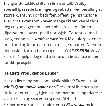
Trenger du taktile skilter i større antall? Vi tilbyr
spesialtilpassede løsninger og rabatter ved bestilling av
større kvantum. For bedrifter, offentlige institusjoner
eller prosjekter som krever mange skilter, kan vi sikre
deg en gunstigere pris per enhet, slik at du får en
tilpasset pris basert på ditt prosjekt. Ta kontakt med
oss gjennom vår
kundeservice
for å få et uforpliktende
pristilbud og informasjon om mulige rabatter. Dersom
det haster, kan du bare ringe oss på
97 33 33 36
.
Vi står
klare til å hjelpe deg med å finne den beste løsningen
for ditt prosjekt!
Relaterte Produkter og Lenker
Har du flere spørsmål om taktile skilter? Ta en titt på
vår FAQ om taktile skilter her
!
Dersom vi ikke har svaret
du letter etter, legg igjen en kommentar, så oppdaterer
vi artikkelen og svarer på spørsmålet ditt!
Se gjerne våre andre produkter på
Ekstraskilt.no
for