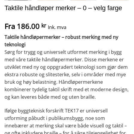
Taktile håndløper merker – 0 – velg farge
Fra
186.00
kr
Ink. mva
Taktile håndløpermerker – robust merking med ny
teknologi
Sørg for trygg og universelt utformet merking i bygg
med våre taktile håndløpermerker. Disse merkene er
utviklet med ny og oppgradert teknologi som gjør dem
ekstra robuste og slitesterke, selv i områder med mye
bruk og høy belastning. Håndløpermerkene
kombinerer tydelig taktil skrift med et moderne design,
og kan leveres både med og uten braille.
Ifølge byggteknisk forskrift TEK17 er universell
utforming påbudt i publikumsbygg, noe som
innebærer at merking skal være både visuell og taktil –
og ofte inkludere braille – for å sikre tilgjengelighet for