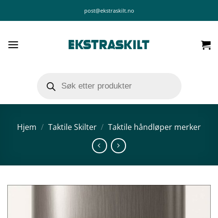
Skip
post@ekstraskilt.no
to
content
Products
search
Hjem
/
Taktile Skilter
/
Taktile håndløper merker