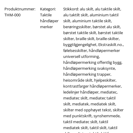
Produktnummer:
Kategori:
Stikkord:
alu skilt
,
alu taktile skilt
,
THM-000
Taktile
alu taktilt skilt
,
aluminium taktil
håndløper
skilt
,
aluminium taktile skilt
,
merker
berøringsskilter
,
børstet alu skilt
,
børstet taktile skilt
,
børstet taktile
skilter
,
braille skilt
,
braille-skilter
,
byggtilgjengelighet
,
Ekstraskilt.no.
,
følelsesskilter
,
håndløpermerker
universell utforming
,
håndløpermerking offentlig bygg
,
håndløpermerking svaksynte
,
håndløpermerking trapper
,
heisområde skilt
,
hjelpeskilter
,
kontrastfarger håndløpermerker
,
ledelinjer håndløper
,
mediatec
,
mediatec skilt
,
mediatec taktil
skilt
,
mediatek
,
mediatek skilt
,
skilter med opphøyet tekst
,
skilter
med punktskrift
,
synshemmede
,
taktil mediatec skilt
,
taktil
mediatek skilt
,
taktil skilt
,
taktil