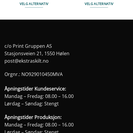
VELG ALTERNATIV
VELG ALTERNATIV
Dette
Dette
produktet
produktet
har
har
flere
flere
varianter.
varianter.
Alternativene
Alternativene
c/o Print Gruppen AS
kan
kan
Stasjonsveien 21, 1550 Hølen
velges
velges
post@ekstraskilt.no
på
på
produktsiden
produktsiden
Orgnr.: NO929010450MVA
Åpningstider Kundeservice:
Mandag – Fredag: 08.00 – 16.00
Lørdag – Søndag: Stengt
Åpningstider Produksjon:
Mandag – Fredag: 08.00 – 16.00
Lørdag – Søndag: Stengt