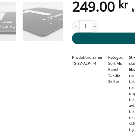
249.00
kr
I
Taktile skilter - Avfallsrom - So
Produktnummer:
Kategori:
Sti
TS-SV-ALP-r-4
Sort Alu
skil
Panel
Eks
Taktile
res
Skilter
takt
res
opp
takt
avfa
takt
res
ski
til