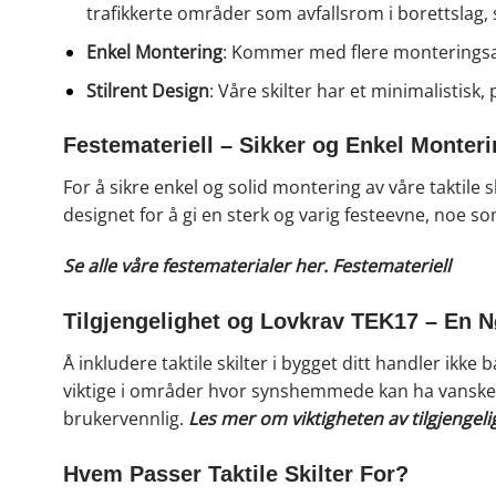
trafikkerte områder som avfallsrom i borettslag,
Enkel Montering
: Kommer med flere monteringsalt
Stilrent Design
: Våre skilter har et minimalistisk
Festemateriell – Sikker og Enkel Monter
For å sikre enkel og solid montering av våre taktile sk
designet for å gi en sterk og varig festeevne, noe s
Se alle våre festematerialer her.
Festemateriell
Tilgjengelighet og Lovkrav TEK17 – En 
Å inkludere taktile skilter i bygget ditt handler ikke
viktige i områder hvor synshemmede kan ha vansker m
brukervennlig.
Les mer om viktigheten av tilgjengel
Hvem Passer Taktile Skilter For?