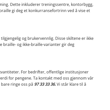
orming. Dette inkluderer treningssentre, kontorbygg,
braille gi deg et konkurransefortrinn ved å vise et
r tilgjengelig og brukervennlig. Disse skiltene er ikke
raille- og ikke-braille-varianter gir deg
kvantiteter. For bedrifter, offentlige institusjoner
l verdi for pengene. Ta kontakt med oss gjennom vår
u bare ringe oss på
97 33 33 36
.
Vi står klare til å