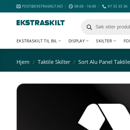
Skip
POST@EKSTRASKILT.NO
08:00 - 16:00
97 33 33 36
to
content
Products
search
EKSTRASKILT TIL BIL
DISPLAY
SKILTER
FO
Hjem
/
Taktile Skilter
/
Sort Alu Panel Taktile