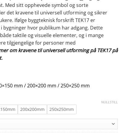
iant. Med sitt opphevede symbol og sorte
r det kravene til universell utforming og sikrer
ukere. Ifølge byggteknisk forskrift TEK17 er
v i bygninger hvor publikum har adgang. Dette
 både taktile og visuelle elementer, og i mange
 være tilgjengelige for personer med
mer om kravene til universell utforming på TEK17 på
t.
0×150 mm / 200×200 mm / 250×250 mm
NULLSTILL
x150mm
200x200mm
250x250mm