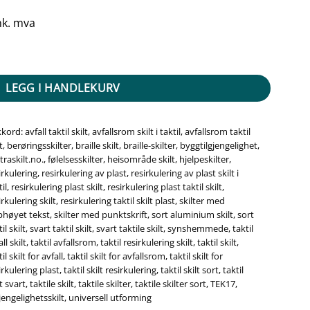
nk. mva
rt Alu Panel antall
LEGG I HANDLEKURV
kkord:
avfall taktil skilt
,
avfallsrom skilt i taktil
,
avfallsrom taktil
t
,
berøringsskilter
,
braille skilt
,
braille-skilter
,
byggtilgjengelighet
,
traskilt.no.
,
følelsesskilter
,
heisområde skilt
,
hjelpeskilter
,
irkulering
,
resirkulering av plast
,
resirkulering av plast skilt i
il
,
resirkulering plast skilt
,
resirkulering plast taktil skilt
,
irkulering skilt
,
resirkulering taktil skilt plast
,
skilter med
høyet tekst
,
skilter med punktskrift
,
sort aluminium skilt
,
sort
il skilt
,
svart taktil skilt
,
svart taktile skilt
,
synshemmede
,
taktil
ll skilt
,
taktil avfallsrom
,
taktil resirkulering skilt
,
taktil skilt
,
il skilt for avfall
,
taktil skilt for avfallsrom
,
taktil skilt for
irkulering plast
,
taktil skilt resirkulering
,
taktil skilt sort
,
taktil
lt svart
,
taktile skilt
,
taktile skilter
,
taktile skilter sort
,
TEK17
,
gjengelighetsskilt
,
universell utforming