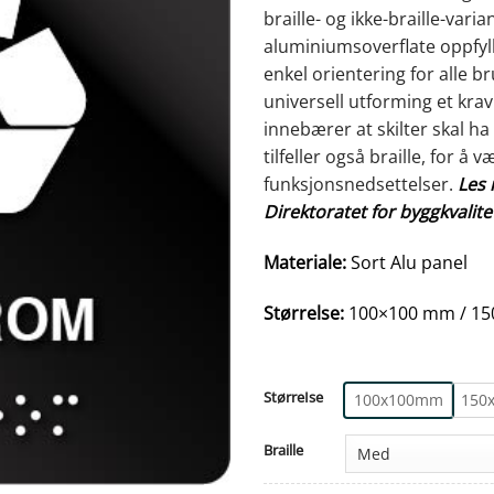
braille- og ikke-braille-var
aluminiumsoverflate oppfylle
enkel orientering for alle br
universell utforming et kra
innebærer at skilter skal ha
tilfeller også braille, for å
funksjonsnedsettelser.
Les 
Direktoratet for byggkvalite
Materiale:
Sort Alu panel
Størrelse:
100×100 mm / 15
StørreIse
100x100mm
150
Braille