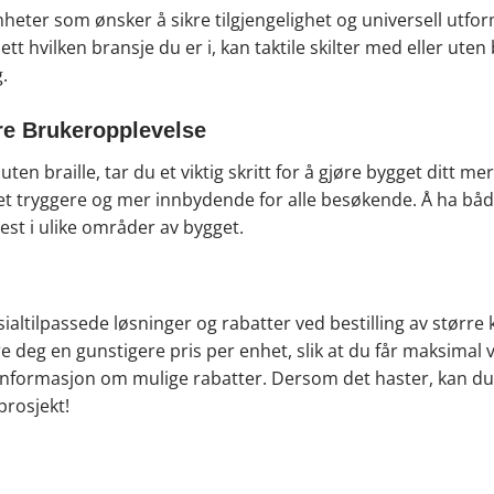
somheter som ønsker å sikre tilgjengelighet og universell utf
t hvilken bransje du er i, kan taktile skilter med eller uten 
.
dre Brukeropplevelse
uten braille, tar du et viktig skritt for å gjøre bygget ditt me
et tryggere og mer innbydende for alle besøkende. Å ha både b
best i ulike områder av bygget.
pesialtilpassede løsninger og rabatter ved bestilling av større 
kre deg en gunstigere pris per enhet, slik at du får maksima
og informasjon om mulige rabatter. Dersom det haster, kan d
prosjekt!