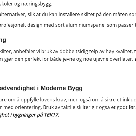
 skoler og næringsbygg.
ernativer, slik at du kan installere skiltet på den måten so
, profesjonelt design med sort aluminiumspanel som passer til
ing
ilter, anbefaler vi bruk av dobbeltsidig teip av høy kvalitet, 
om gjør den perfekt for både jevne og noe ujevne overflater.
Nødvendighet i Moderne Bygg
 bare om å oppfylle lovens krav, men også om å sikre et inklude
ed orientering. Bruk av taktile skilter gir også et godt fø
ighet i bygninger på TEK17
.