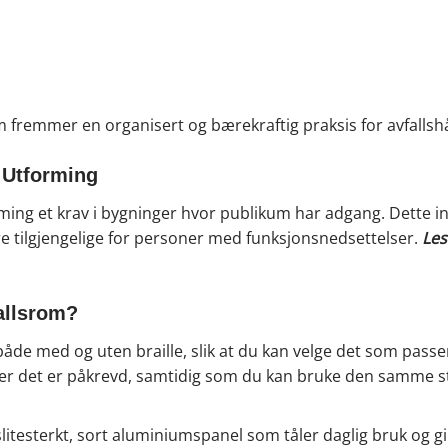
om fremmer en organisert og bærekraftig praksis for avfallsh
l Utforming
rming et krav i bygninger hvor publikum har adgang. Dette inn
være tilgjengelige for personer med funksjonsnedsettelser.
Les
fallsrom?
de med og uten braille, slik at du kan velge det som passer bes
r det er påkrevd, samtidig som du kan bruke den samme stil
v slitesterkt, sort aluminiumspanel som tåler daglig bruk og gir