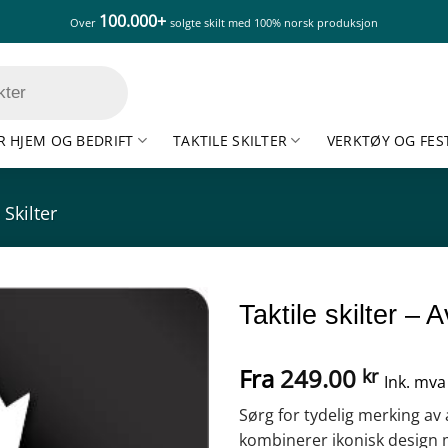
100.000+
Over
solgte skilt med 100% norsk produksjon
R HJEM OG BEDRIFT
TAKTILE SKILTER
VERKTØY OG FES
 Skilter
Taktile skilter – 
Fra
249.00
kr
Ink. mva
Sørg for tydelig merking av a
kombinerer ikonisk design me