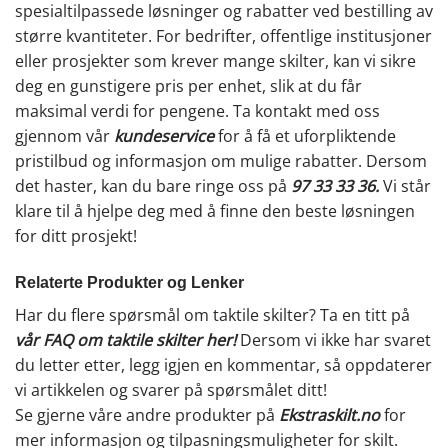
spesialtilpassede løsninger og rabatter ved bestilling av
større kvantiteter. For bedrifter, offentlige institusjoner
eller prosjekter som krever mange skilter, kan vi sikre
deg en gunstigere pris per enhet, slik at du får
maksimal verdi for pengene. Ta kontakt med oss
gjennom vår
kundeservice
for å få et uforpliktende
pristilbud og informasjon om mulige rabatter. Dersom
det haster, kan du bare ringe oss på
97 33 33 36
.
Vi står
klare til å hjelpe deg med å finne den beste løsningen
for ditt prosjekt!
Relaterte Produkter og Lenker
Har du flere spørsmål om taktile skilter? Ta en titt på
vår FAQ om taktile skilter her
!
Dersom vi ikke har svaret
du letter etter, legg igjen en kommentar, så oppdaterer
vi artikkelen og svarer på spørsmålet ditt!
Se gjerne våre andre produkter på
Ekstraskilt.no
for
mer informasjon og tilpasningsmuligheter for skilt.