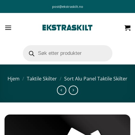
Skip
post@ekstraskilt.no
to
content
Products
search
Hjem
/
Taktile Skilter
/
Sort Alu Panel Taktile Skilter