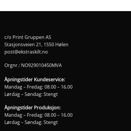
Dette
Dette
produktet
produktet
har
har
flere
flere
varianter.
varianter.
Alternativene
Alternativene
c/o Print Gruppen AS
kan
kan
Stasjonsveien 21, 1550 Hølen
velges
velges
post@ekstraskilt.no
på
på
produktsiden
produktsiden
Orgnr.: NO929010450MVA
Åpningstider Kundeservice:
Mandag – Fredag: 08.00 – 16.00
Lørdag – Søndag: Stengt
Åpningstider Produksjon:
Mandag – Fredag: 08.00 – 16.00
Lørdag – Søndag: Stengt