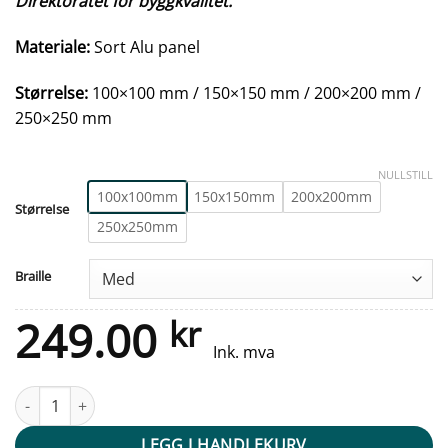
Direktoratet for byggkvalitet.
Materiale:
Sort Alu panel
Størrelse:
100×100 mm / 150×150 mm / 200×200 mm /
250×250 mm
NULLSTILL
100x100mm
150x150mm
200x200mm
StørreIse
250x250mm
Braille
249.00
kr
Ink. mva
Taktile skilter - Billett Salg - Sort Alu Panel antall
LEGG I HANDLEKURV