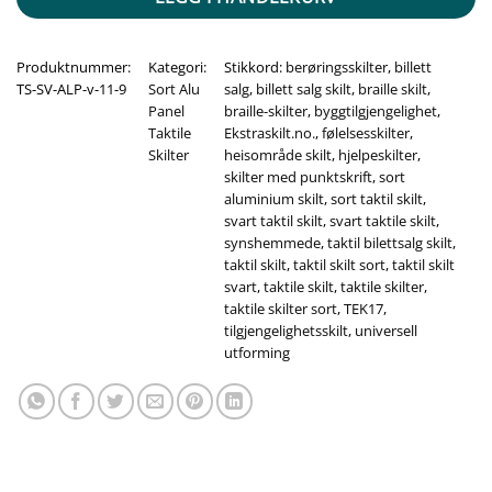
Produktnummer:
Kategori:
Stikkord:
berøringsskilter
,
billett
TS-SV-ALP-v-11-9
Sort Alu
salg
,
billett salg skilt
,
braille skilt
,
Panel
braille-skilter
,
byggtilgjengelighet
,
Taktile
Ekstraskilt.no.
,
følelsesskilter
,
Skilter
heisområde skilt
,
hjelpeskilter
,
skilter med punktskrift
,
sort
aluminium skilt
,
sort taktil skilt
,
svart taktil skilt
,
svart taktile skilt
,
synshemmede
,
taktil bilettsalg skilt
,
taktil skilt
,
taktil skilt sort
,
taktil skilt
svart
,
taktile skilt
,
taktile skilter
,
taktile skilter sort
,
TEK17
,
tilgjengelighetsskilt
,
universell
utforming