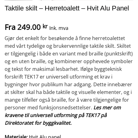
Taktile skilt – Herretoalett – Hvit Alu Panel
Fra
249.00
kr
Ink. mva
Gjør det enkelt for besøkende å finne herretoalettet
med vårt tydelige og brukervennlige taktile skilt. Skiltet
er tilgjengelig i både en variant med braille (punktskrift)
og en uten braille, og kombinerer opphevede symboler
og tekst for maksimal lesbarhet. Ifølge byggteknisk
forskrift TEK17 er universell utforming et krav i
bygninger hvor publikum har adgang. Dette innebærer
at skilter skal ha både taktile og visuelle elementer, og i
mange tilfeller også braille, for å være tilgjengelige for
personer med funksjonsnedsettelser.
Les mer om
kravene til universell utforming på TEK17 på
Direktoratet for byggkvalitet.
Materiale:
Hvit Alu panel