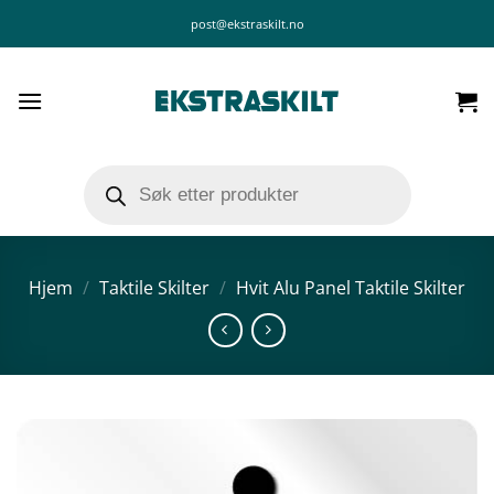
Skip
post@ekstraskilt.no
to
content
Products
search
Hjem
/
Taktile Skilter
/
Hvit Alu Panel Taktile Skilter