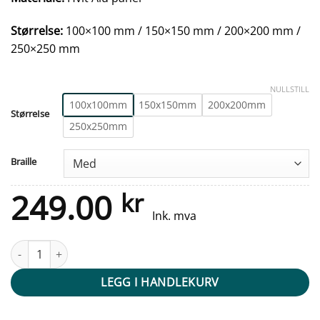
Størrelse:
100×100 mm / 150×150 mm / 200×200 mm /
250×250 mm
NULLSTILL
100x100mm
150x150mm
200x200mm
StørreIse
250x250mm
Braille
249.00
kr
Ink. mva
Taktile skilt - Herretoalett - Hvit Alu Panel antall
LEGG I HANDLEKURV