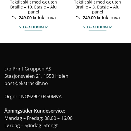
Taktilt skilt med og uten
Taktilt skilt med og uten
Braille – 10. Etasje – Alu
Braille – 3. Etasje – Alu
panel
panel
Ink. mva
Ink. mva
Fra
249.00
kr
Fra
249.00
kr
VELG ALTERNATIV
VELG ALTERNATIV
Dette
Dette
produktet
produktet
har
har
flere
flere
varianter.
varianter.
Alternativene
Alternativene
c/o Print Gruppen AS
kan
kan
Stasjonsveien 21, 1550 Hølen
velges
velges
post@ekstraskilt.no
på
på
produktsiden
produktsiden
Orgnr.: NO929010450MVA
Åpningstider Kundeservice:
Mandag – Fredag: 08.00 – 16.00
Lørdag – Søndag: Stengt