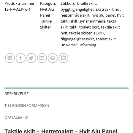
Produktnummer:
Kategori:
Stikkord:
braille skilt
,
TS-HV-ALP-w-1
Hvit Alu
byggtilgjengelighet
,
Ekstraskilt.no.
,
Panel
heisområde skilt
,
hvit alu panel
,
hvit
Taktile
taktil skilt
,
synshemmede
,
taktil
Skilter
skilt
,
taktil toalett skilt
,
taktile skilt
hvit
,
taktile skilter
,
TEK17
,
tilgjengelighetsskilt
,
toalett skilt
,
universell utforming
BESKRIVELSE
TILLEGGSINFORMASJON
OMTALER (0)
Taktile skilt – Herretoalett – Hvit Alu Panel