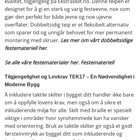
kvalitet, tilgjengelig på Ekstraskilt.no. Denne teipen er
designet for å gi en sterk og varig festeevne, noe som
gjør den perfekt for både jevne og noe ujevne
overflater. Dobbeltsidig teip er et fleksibelt alternativ
som sparer tid og unngår behovet for mer permanent
montering med skruer.
Les mer om vårt dobbeltsidige
festemateriell her
.
Se alle våre festematerialer her.
Festemateriell
Tilgjengelighet og Lovkrav TEK17 – En Nødvendighet i
Moderne Bygg
Å inkludere taktile skilter i bygget ditt handler ikke bare
om å oppfylle lovens krav, men også om å sikre et
inkluderende miljø for alle. Skilt med braille er spesielt
viktige i områder hvor synshemmede kan ha vansker
med orientering. Bruk av taktile skilter gir også et godt
førsteinntrykk av bygget ditt som inkluderende og