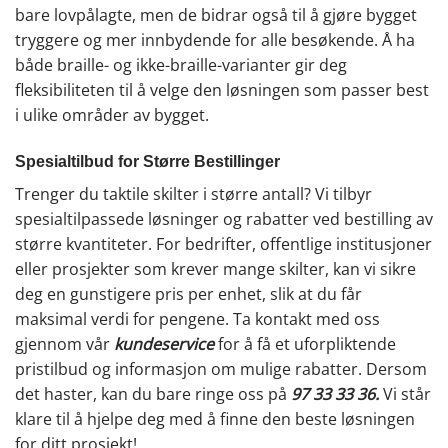
bare lovpålagte, men de bidrar også til å gjøre bygget
tryggere og mer innbydende for alle besøkende. Å ha
både braille- og ikke-braille-varianter gir deg
fleksibiliteten til å velge den løsningen som passer best
i ulike områder av bygget.
Spesialtilbud for Større Bestillinger
Trenger du taktile skilter i større antall? Vi tilbyr
spesialtilpassede løsninger og rabatter ved bestilling av
større kvantiteter. For bedrifter, offentlige institusjoner
eller prosjekter som krever mange skilter, kan vi sikre
deg en gunstigere pris per enhet, slik at du får
maksimal verdi for pengene. Ta kontakt med oss
gjennom vår
kundeservice
for å få et uforpliktende
pristilbud og informasjon om mulige rabatter. Dersom
det haster, kan du bare ringe oss på
97 33 33 36
.
Vi står
klare til å hjelpe deg med å finne den beste løsningen
for ditt prosjekt!