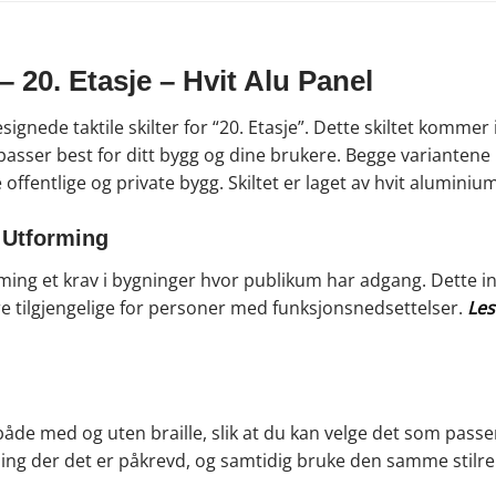
 – 20. Etasje – Hvit Alu Panel
esignede taktile skilter for “20. Etasje”. Dette skiltet kommer
 passer best for ditt bygg og dine brukere. Begge variantene
 offentlige og private bygg. Skiltet er laget av hvit alumin
l Utforming
rming et krav i bygninger hvor publikum har adgang. Dette inn
være tilgjengelige for personer med funksjonsnedsettelser.
Les
åde med og uten braille, slik at du kan velge det som passer
ng der det er påkrevd, og samtidig bruke den samme stilren