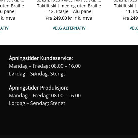
BØRSTET ALU PANEL TAKTILE SKILTER
BØRSTET ALU PANEL TAKTILE SKILTER
 uten Braille
Taktilt skilt med og uten Braille
Taktilt skil
lu panel
– 12. Etasje – Alu panel
– 11. E
nk. mva
Ink. mva
Fra
249.00
kr
Fra
249
ATIV
VELG ALTERNATIV
VEL
te
Dette
duktet
produktet
har
e
flere
Åpningstider Kundeservice:
anter.
varianter.
Mandag – Fredag: 08.00 – 16.00
ernativene
Alternativene
Lørdag – Søndag: Stengt
kan
ges
velges
Åpningstider Produksjon:
på
Mandag – Fredag: 08.00 – 16.00
duktsiden
produktsiden
Lørdag – Søndag: Stengt