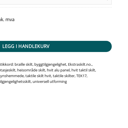
nk. mva
20. Etg - Hvit Alu Panel antall
LEGG I HANDLEKURV
Stikkord:
braille skilt
,
byggtilgjengelighet
,
Ekstraskilt.no.
,
etasjeskilt
,
heisområde skilt
,
hvit alu panel
,
hvit taktil skilt
,
synshemmede
,
taktile skilt hvit
,
taktile skilter
,
TEK17
,
tilgjengelighetsskilt
,
universell utforming