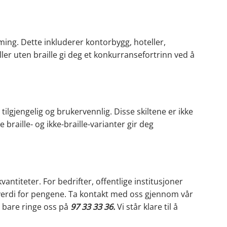
rming. Dette inkluderer kontorbygg, hoteller,
ller uten braille gi deg et konkurransefortrinn ved å
r tilgjengelig og brukervennlig. Disse skiltene er ikke
raille- og ikke-braille-varianter gir deg
kvantiteter. For bedrifter, offentlige institusjoner
l verdi for pengene. Ta kontakt med oss gjennom vår
u bare ringe oss på
97 33 33 36
.
Vi står klare til å