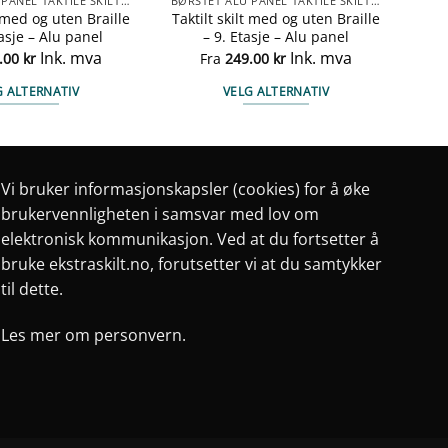
BØRSTET ALU PANEL TAKTILE SKILTER
BØRSTET ALU PANEL TAKTILE SKILTER
t med og uten Braille
Taktilt skilt med og uten Braille
tasje – Alu panel
– 9. Etasje – Alu panel
Ink. mva
Ink. mva
.00
kr
Fra
249.00
kr
G ALTERNATIV
VELG ALTERNATIV
Dette
Dette
produktet
produktet
har
har
flere
flere
Vi bruker informasjonskapsler (cookies) for å øke
varianter.
varianter.
brukervennligheten i samsvar med lov om
Alternativene
Alternativene
elektronisk kommunikasjon. Ved at du fortsetter å
kan
kan
bruke ekstraskilt.no, forutsetter vi at du samtykker
velges
velges
til dette.
på
på
produktsiden
produktsiden
Les mer om personvern.