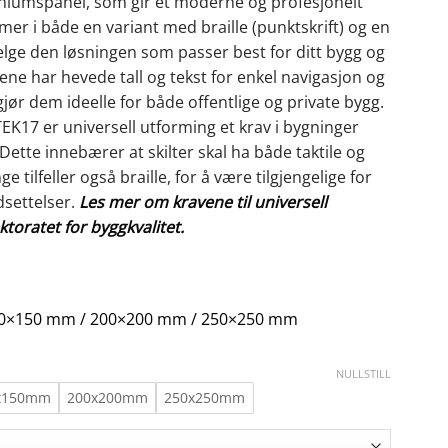
uminiumspanel, som gir et moderne og profesjonelt
mer i både en variant med braille (punktskrift) og en
 velge den løsningen som passer best for ditt bygg og
ene har hevede tall og tekst for enkel navigasjon og
jør dem ideelle for både offentlige og private bygg.
 TEK17 er universell utforming et krav i bygninger
ette innebærer at skilter skal ha både taktile og
e tilfeller også braille, for å være tilgjengelige for
settelser.
Les mer om kravene til universell
toratet for byggkvalitet.
0×150 mm / 200×200 mm / 250×250 mm
NULLSTILL
x150mm
200x200mm
250x250mm