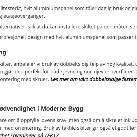
v slitesterkt, hvit aluminiumspanel som tåler daglig bruk og gir
g etasjeoverganger.
ernativer, slik at du kan installere skiltet på den måten so
, profesjonelt design med hvit aluminiumspanel som passer til 
ing
ilter, anbefaler vi bruk av dobbeltsidig teip av høy kvalitet, 
m gjør den perfekt for både jevne og noe ujevne overflater. D
montering med skruer.
Les mer om vårt dobbeltsidige festema
Nødvendighet i Moderne Bygg
 bare om å oppfylle lovens krav, men også om å sikre et inklude
ed orientering. Bruk av taktile skilter gir også et godt fø
ighet i bygninger på TEK17
.