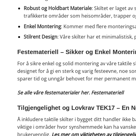
Robust og Holdbart Materiale
: Skiltet er laget a
trafikkerte områder som heisområder, trapper o
Enkel Montering
: Kommer med flere monteringsalt
Stilrent Design
: Våre skilter har et minimalistisk
Festemateriell – Sikker og Enkel Monter
For å sikre enkel og solid montering av våre taktile sk
designet for å gi en sterk og varig festeevne, noe so
sparer tid og unngår behovet for mer permanent 
Se alle våre festematerialer her.
Festemateriell
Tilgjengelighet og Lovkrav TEK17 – En 
Å inkludere taktile skilter i bygget ditt handler ikke
viktige i områder hvor synshemmede kan ha vansker m
brukervennlig.
Les mer om viktigheten av tilgjengel