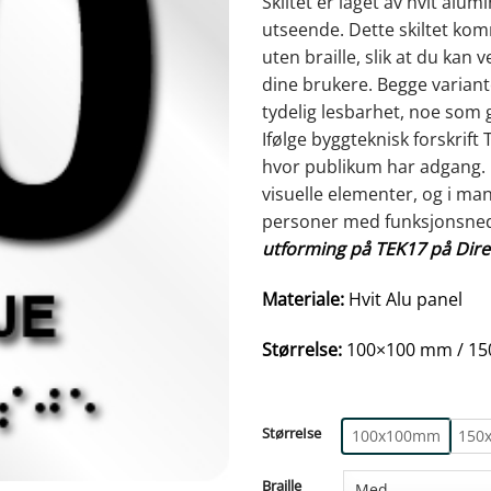
Skiltet er laget av hvit al
utseende. Dette skiltet kom
uten braille, slik at du kan
dine brukere. Begge variant
tydelig lesbarhet, noe som g
Ifølge byggteknisk forskrift
hvor publikum har adgang. D
visuelle elementer, og i mang
personer med funksjonsned
utforming på TEK17 på Direk
Materiale:
Hvit Alu panel
Størrelse:
100×100 mm / 15
StørreIse
100x100mm
150
Braille