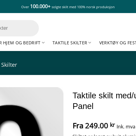
100.000+
Over
solgte skilt med 100% norsk produksjon
R HJEM OG BEDRIFT
TAKTILE SKILTER
VERKTØY OG FES
 Skilter
Taktile skilt med/
Panel
Fra
249.00
kr
Ink. mva