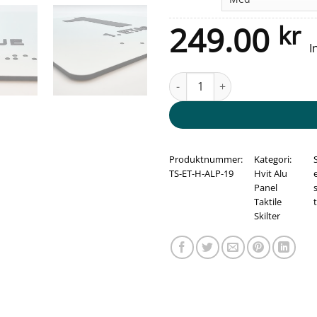
249.00
kr
I
Taktile skilt med/uten Braille - 
Produktnummer:
Kategori:
TS-ET-H-ALP-19
Hvit Alu
Panel
Taktile
Skilter