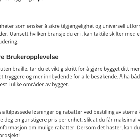
omheter som ønsker å sikre tilgjengelighet og universell utfo
er. Uansett hvilken bransje du er i, kan taktile skilter med e
ludering.
dre Brukeropplevelse
uten braille, tar du et viktig skritt for å gjøre bygget ditt me
et tryggere og mer innbydende for alle besøkende. Å ha både b
best i ulike områder av bygget.
pesialtilpassede løsninger og rabatter ved bestilling av større 
kre deg en gunstigere pris per enhet, slik at du får maksima
og informasjon om mulige rabatter. Dersom det haster, kan d
prosjekt!