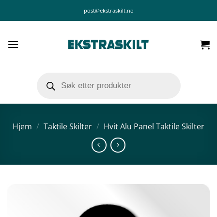
Skip
post@ekstraskilt.no
to
content
Products
search
Hjem
/
Taktile Skilter
/
Hvit Alu Panel Taktile Skilter