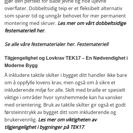
gjør den perfekt for både jevne og noe ujevne
overflater. Dobbeltsidig teip er et fleksibelt alternativ
som sparer tid og unngår behovet for mer permanent
montering med skruer.
Les mer om vårt dobbeltsidige
festemateriell her
.
Se alle våre festematerialer her.
Festemateriell
Tilgjengelighet og Lovkrav TEK17 – En Nødvendighet i
Moderne Bygg
Å inkludere taktile skilter i bygget ditt handler ikke bare
om å oppfylle lovens krav, men også om å sikre et
inkluderende miljø for alle. Skilt med braille er spesielt
viktige i områder hvor synshemmede kan ha vansker
med orientering. Bruk av taktile skilter gir også et godt
førsteinntrykk av bygget ditt som inkluderende og
brukervennlig.
Les mer om viktigheten av
tilgjengelighet i bygninger på TEK17
.