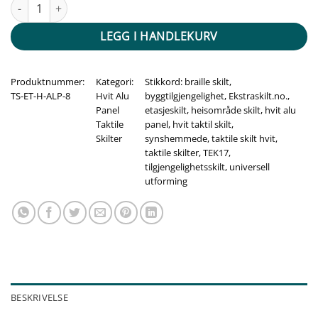
Taktile skilt med/uten Braille - 9. Etg - Hvit Alu Panel antall
LEGG I HANDLEKURV
Produktnummer:
Kategori:
Stikkord:
braille skilt
,
TS-ET-H-ALP-8
Hvit Alu
byggtilgjengelighet
,
Ekstraskilt.no.
,
Panel
etasjeskilt
,
heisområde skilt
,
hvit alu
Taktile
panel
,
hvit taktil skilt
,
Skilter
synshemmede
,
taktile skilt hvit
,
taktile skilter
,
TEK17
,
tilgjengelighetsskilt
,
universell
utforming
BESKRIVELSE