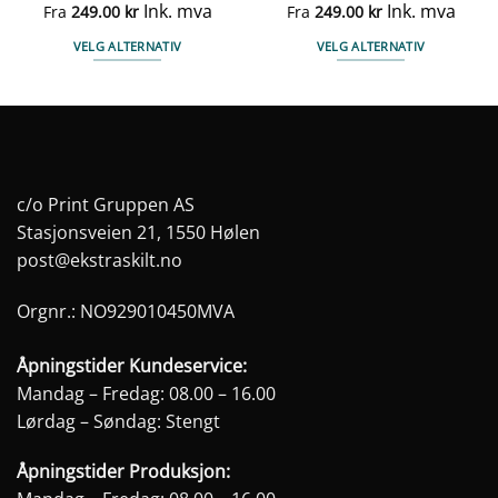
Ink. mva
Ink. mva
Fra
249.00
kr
Fra
249.00
kr
VELG ALTERNATIV
VELG ALTERNATIV
Dette
Dette
produktet
produktet
har
har
flere
flere
varianter.
varianter.
Alternativene
Alternativene
c/o Print Gruppen AS
kan
kan
Stasjonsveien 21, 1550 Hølen
velges
velges
post@ekstraskilt.no
på
på
produktsiden
produktsiden
Orgnr.: NO929010450MVA
Åpningstider Kundeservice:
Mandag – Fredag: 08.00 – 16.00
Lørdag – Søndag: Stengt
Åpningstider Produksjon: