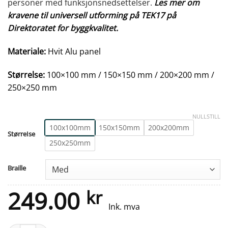
personer med funksjonsnedsettelser.
Les mer om
kravene til universell utforming på TEK17 på
Direktoratet for byggkvalitet.
Materiale:
Hvit Alu panel
Størrelse:
100×100 mm / 150×150 mm / 200×200 mm /
250×250 mm
NULLSTILL
100x100mm
150x150mm
200x200mm
StørreIse
250x250mm
Braille
249.00
kr
Ink. mva