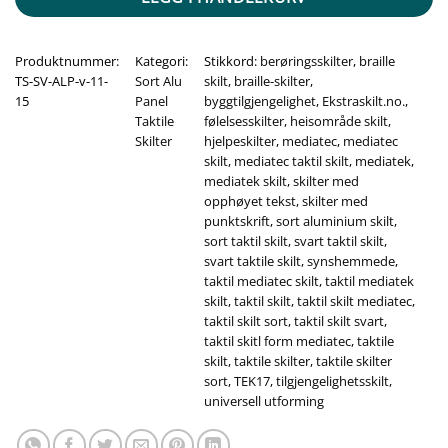
Produktnummer:
Kategori:
Stikkord:
berøringsskilter
,
braille
TS-SV-ALP-v-11-
Sort Alu
skilt
,
braille-skilter
,
15
Panel
byggtilgjengelighet
,
Ekstraskilt.no.
,
Taktile
følelsesskilter
,
heisområde skilt
,
Skilter
hjelpeskilter
,
mediatec
,
mediatec
skilt
,
mediatec taktil skilt
,
mediatek
,
mediatek skilt
,
skilter med
opphøyet tekst
,
skilter med
punktskrift
,
sort aluminium skilt
,
sort taktil skilt
,
svart taktil skilt
,
svart taktile skilt
,
synshemmede
,
taktil mediatec skilt
,
taktil mediatek
skilt
,
taktil skilt
,
taktil skilt mediatec
,
taktil skilt sort
,
taktil skilt svart
,
taktil skitl form mediatec
,
taktile
skilt
,
taktile skilter
,
taktile skilter
sort
,
TEK17
,
tilgjengelighetsskilt
,
universell utforming