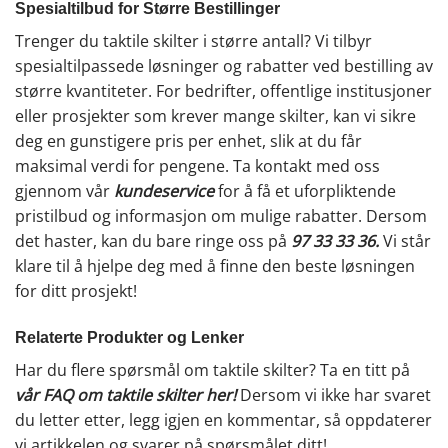
Spesialtilbud for Større Bestillinger
Trenger du taktile skilter i større antall? Vi tilbyr
spesialtilpassede løsninger og rabatter ved bestilling av
større kvantiteter. For bedrifter, offentlige institusjoner
eller prosjekter som krever mange skilter, kan vi sikre
deg en gunstigere pris per enhet, slik at du får
maksimal verdi for pengene. Ta kontakt med oss
gjennom vår
kundeservice
for å få et uforpliktende
pristilbud og informasjon om mulige rabatter. Dersom
det haster, kan du bare ringe oss på
97 33 33 36
.
Vi står
klare til å hjelpe deg med å finne den beste løsningen
for ditt prosjekt!
Relaterte Produkter og Lenker
Har du flere spørsmål om taktile skilter? Ta en titt på
vår FAQ om taktile skilter her
!
Dersom vi ikke har svaret
du letter etter, legg igjen en kommentar, så oppdaterer
vi artikkelen og svarer på spørsmålet ditt!