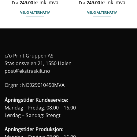
Ink. mva
Ink. mva
Fra
249.00
kr
Fra
249.00
kr
VELG ALTERNATIV
VELG ALTERNATIV
Dette
Dette
produktet
produktet
har
har
flere
flere
varianter.
varianter.
Alternativene
Alternativene
c/o Print Gruppen AS
kan
kan
Stasjonsveien 21, 1550 Hølen
velges
velges
post@ekstraskilt.no
på
på
produktsiden
produktsiden
Orgnr.: NO929010450MVA
Åpningstider Kundeservice:
Mandag – Fredag: 08.00 – 16.00
Lørdag – Søndag: Stengt
Åpningstider Produksjon:
Mandag – Fredag: 08.00 – 16.00