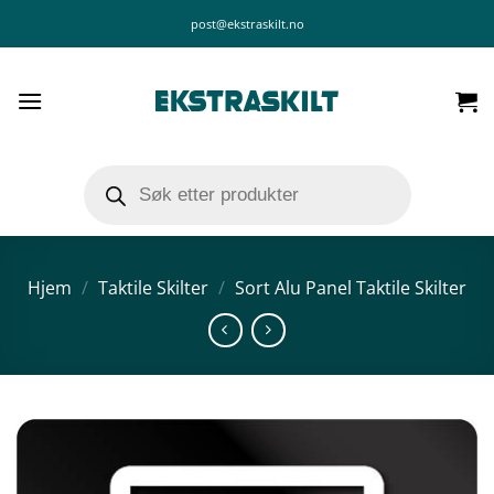
Skip
post@ekstraskilt.no
to
content
Products
search
Hjem
/
Taktile Skilter
/
Sort Alu Panel Taktile Skilter