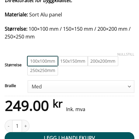
Direktoratet for byggkvalitet.
Materiale:
Sort Alu panel
Størrelse:
100×100 mm / 150×150 mm / 200×200 mm /
250×250 mm
NULLSTILL
100x100mm
150x150mm
200x200mm
StørreIse
250x250mm
Braille
249.00
kr
Ink. mva
Taktile skilter - Mediatec - Sort Alu Panel antall
LEGG I HANDLEKURV