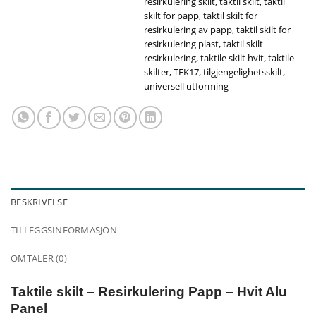
resirkulering skilt
,
taktil skilt
,
taktil
skilt for papp
,
taktil skilt for
resirkulering av papp
,
taktil skilt for
resirkulering plast
,
taktil skilt
resirkulering
,
taktile skilt hvit
,
taktile
skilter
,
TEK17
,
tilgjengelighetsskilt
,
universell utforming
BESKRIVELSE
TILLEGGSINFORMASJON
OMTALER (0)
Taktile skilt – Resirkulering Papp – Hvit Alu
Panel