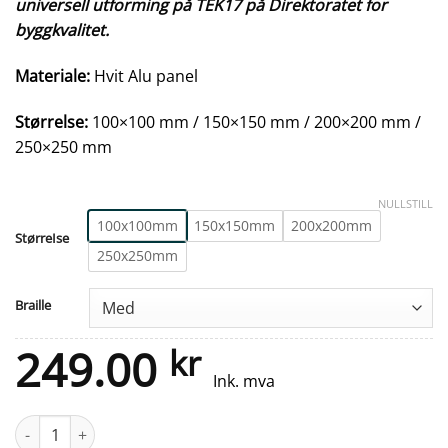
universell utforming på TEK17 på Direktoratet for
byggkvalitet.
Materiale:
Hvit Alu panel
Størrelse:
100×100 mm / 150×150 mm / 200×200 mm /
250×250 mm
NULLSTILL
100x100mm
150x150mm
200x200mm
StørreIse
250x250mm
Braille
249.00
kr
Ink. mva
Taktile skilt - Resirkulering Papp - Hvit Alu Panel antall