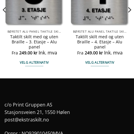
BØRSTET ALU PANEL TAKTILE SKILTER
BØRSTET ALU PANEL TAKTILE SKILTER
Taktilt skilt med og uten
Taktilt skilt med og uten
Braille – 3. Etasje – Alu
Braille – 4. Etasje – Alu
panel
panel
Ink. mva
Ink. mva
Fra
249.00
kr
Fra
249.00
kr
VELG ALTERNATIV
VELG ALTERNATIV
Dette
Dette
produktet
produktet
har
har
flere
flere
varianter.
varianter.
Alternativene
Alternativene
c/o Print Gruppen AS
kan
kan
Stasjonsveien 21, 1550 Hølen
velges
velges
post@ekstraskilt.no
på
på
produktsiden
produktsiden
Orgnr.: NO929010450MVA