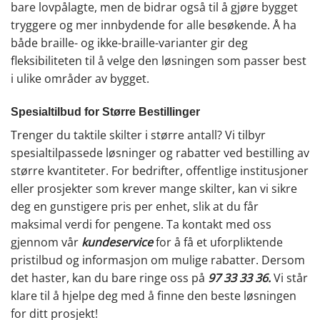
bare lovpålagte, men de bidrar også til å gjøre bygget
tryggere og mer innbydende for alle besøkende. Å ha
både braille- og ikke-braille-varianter gir deg
fleksibiliteten til å velge den løsningen som passer best
i ulike områder av bygget.
Spesialtilbud for Større Bestillinger
Trenger du taktile skilter i større antall? Vi tilbyr
spesialtilpassede løsninger og rabatter ved bestilling av
større kvantiteter. For bedrifter, offentlige institusjoner
eller prosjekter som krever mange skilter, kan vi sikre
deg en gunstigere pris per enhet, slik at du får
maksimal verdi for pengene. Ta kontakt med oss
gjennom vår
kundeservice
for å få et uforpliktende
pristilbud og informasjon om mulige rabatter. Dersom
det haster, kan du bare ringe oss på
97 33 33 36
.
Vi står
klare til å hjelpe deg med å finne den beste løsningen
for ditt prosjekt!