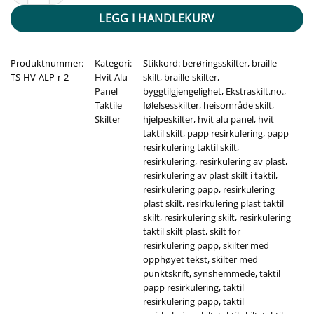
LEGG I HANDLEKURV
Produktnummer:
Kategori:
Stikkord:
berøringsskilter
,
braille
TS-HV-ALP-r-2
Hvit Alu
skilt
,
braille-skilter
,
Panel
byggtilgjengelighet
,
Ekstraskilt.no.
,
Taktile
følelsesskilter
,
heisområde skilt
,
Skilter
hjelpeskilter
,
hvit alu panel
,
hvit
taktil skilt
,
papp resirkulering
,
papp
resirkulering taktil skilt
,
resirkulering
,
resirkulering av plast
,
resirkulering av plast skilt i taktil
,
resirkulering papp
,
resirkulering
plast skilt
,
resirkulering plast taktil
skilt
,
resirkulering skilt
,
resirkulering
taktil skilt plast
,
skilt for
resirkulering papp
,
skilter med
opphøyet tekst
,
skilter med
punktskrift
,
synshemmede
,
taktil
papp resirkulering
,
taktil
resirkulering papp
,
taktil