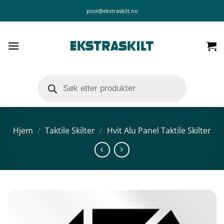
Skip
post@ekstraskilt.no
to
content
Products
search
Hjem
/
Taktile Skilter
/
Hvit Alu Panel Taktile Skilter