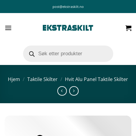
Skip
post@ekstraskilt.no
to
content
Products
search
Hjem
/
Taktile Skilter
/
Hvit Alu Panel Taktile Skilter