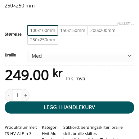
250×250 mm
NULLSTILL
100x100mm
150x150mm
200x200mm
StørreIse
250x250mm
Braille
249.00
kr
Ink. mva
Taktile skilt - Rullebånd - Hvit Alu Panel antall
LEGG I HANDLEKURV
Produktnummer:
Kategori:
Stikkord:
berøringsskilter
,
braille
TS-HV-ALP-h-3
Hvit Alu
skilt
,
braille-skilter
,