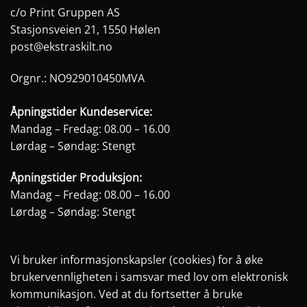
Alternativene
Alternativene
c/o Print Gruppen AS
kan
kan
Stasjonsveien 21, 1550 Hølen
velges
velges
post@ekstraskilt.no
på
på
produktsiden
produktsiden
Orgnr.: NO929010450MVA
Åpningstider Kundeservice:
Mandag – Fredag: 08.00 – 16.00
Lørdag – Søndag: Stengt
Åpningstider Produksjon:
Mandag – Fredag: 08.00 – 16.00
Lørdag – Søndag: Stengt
Vi bruker informasjonskapsler (cookies) for å øke
brukervennligheten i samsvar med lov om elektronisk
kommunikasjon. Ved at du fortsetter å bruke