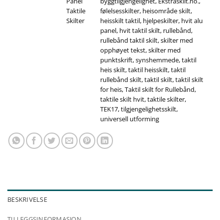
Panel
byggtilgjengelighet
,
Ekstraskilt.no.
,
Taktile
følelsesskilter
,
heisområde skilt
,
Skilter
heisskilt taktil
,
hjelpeskilter
,
hvit alu
panel
,
hvit taktil skilt
,
rullebånd
,
rullebånd taktil skilt
,
skilter med
opphøyet tekst
,
skilter med
punktskrift
,
synshemmede
,
taktil
heis skilt
,
taktil heisskilt
,
taktil
rullebånd skilt
,
taktil skilt
,
taktil skilt
for heis
,
Taktil skilt for Rullebånd
,
taktile skilt hvit
,
taktile skilter
,
TEK17
,
tilgjengelighetsskilt
,
universell utforming
BESKRIVELSE
TILLEGGSINFORMASJON