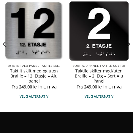
BØRSTET ALU PANEL TAKTILE SKILTER
SORT ALU PANEL TAKTILE SKILTER
Taktilt skilt med og uten
Taktile skilter med/uten
Braille – 12. Etasje – Alu
Braille – 2. Etg – Sort Alu
panel
Panel
Ink. mva
Ink. mva
Fra
249.00
kr
Fra
249.00
kr
VELG ALTERNATIV
VELG ALTERNATIV
Dette
Dette
produktet
produktet
har
har
flere
flere
varianter.
varianter.