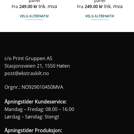
panel
panel
Ink. mva
Ink. mva
Fra
249.00
kr
Fra
249.00
kr
VELG ALTERNATIV
VELG ALTERNATIV
Dette
Dette
produktet
produktet
har
har
flere
flere
varianter.
varianter.
Alternativene
Alternativene
c/o Print Gruppen AS
kan
kan
Stasjonsveien 21, 1550 Hølen
velges
velges
post@ekstraskilt.no
på
på
produktsiden
produktsiden
Orgnr.: NO929010450MVA
Åpningstider Kundeservice:
Mandag – Fredag: 08.00 – 16.00
Lørdag – Søndag: Stengt
Åpningstider Produksjon: