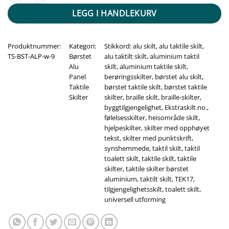
LEGG I HANDLEKURV
Produktnummer:
Kategori:
Stikkord:
alu skilt
,
alu taktile skilt
,
TS-BST-ALP-w-9
Børstet
alu taktilt skilt
,
aluminium taktil
Alu
skilt
,
aluminium taktile skilt
,
Panel
berøringsskilter
,
børstet alu skilt
,
Taktile
børstet taktile skilt
,
børstet taktile
Skilter
skilter
,
braille skilt
,
braille-skilter
,
byggtilgjengelighet
,
Ekstraskilt.no.
,
følelsesskilter
,
heisområde skilt
,
hjelpeskilter
,
skilter med opphøyet
tekst
,
skilter med punktskrift
,
synshemmede
,
taktil skilt
,
taktil
toalett skilt
,
taktile skilt
,
taktile
skilter
,
taktile skilter børstet
aluminium
,
taktilt skilt
,
TEK17
,
tilgjengelighetsskilt
,
toalett skilt
,
universell utforming