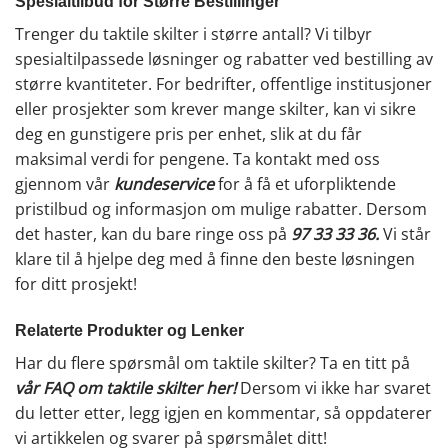
Spesialtilbud for Større Bestillinger
Trenger du taktile skilter i større antall? Vi tilbyr
spesialtilpassede løsninger og rabatter ved bestilling av
større kvantiteter. For bedrifter, offentlige institusjoner
eller prosjekter som krever mange skilter, kan vi sikre
deg en gunstigere pris per enhet, slik at du får
maksimal verdi for pengene. Ta kontakt med oss
gjennom vår
kundeservice
for å få et uforpliktende
pristilbud og informasjon om mulige rabatter. Dersom
det haster, kan du bare ringe oss på
97 33 33 36
.
Vi står
klare til å hjelpe deg med å finne den beste løsningen
for ditt prosjekt!
Relaterte Produkter og Lenker
Har du flere spørsmål om taktile skilter? Ta en titt på
vår FAQ om taktile skilter her
!
Dersom vi ikke har svaret
du letter etter, legg igjen en kommentar, så oppdaterer
vi artikkelen og svarer på spørsmålet ditt!