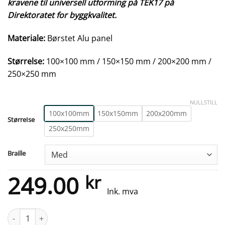
kravene til universell utforming på TEK17 på
Direktoratet for byggkvalitet.
Materiale:
Børstet Alu panel
Størrelse:
100×100 mm / 150×150 mm / 200×200 mm /
250×250 mm
NULLSTILL
100x100mm
150x150mm
200x200mm
StørreIse
250x250mm
Braille
249.00
kr
Ink. mva
Taktilt skilt - Stellerom/HCWC - Børstet Alu Panel antall