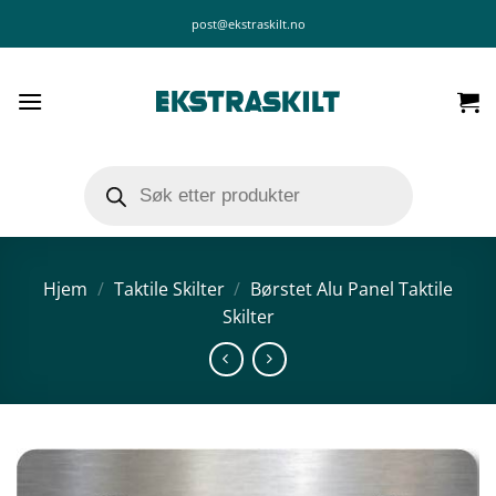
Skip
post@ekstraskilt.no
to
content
Products
search
Hjem
/
Taktile Skilter
/
Børstet Alu Panel Taktile
Skilter