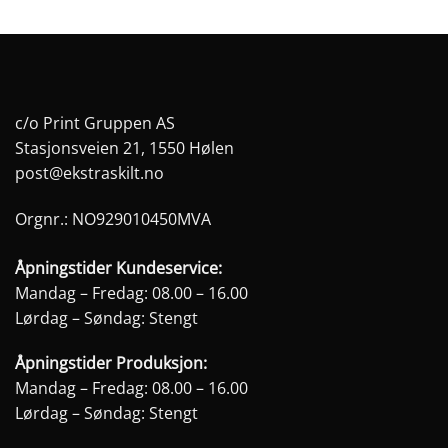
Dette
Dette
produktet
produktet
har
har
flere
flere
varianter.
varianter.
Alternativene
Alternativene
c/o Print Gruppen AS
kan
kan
Stasjonsveien 21, 1550 Hølen
velges
velges
post@ekstraskilt.no
på
på
produktsiden
produktsiden
Orgnr.: NO929010450MVA
Åpningstider Kundeservice:
Mandag – Fredag: 08.00 – 16.00
Lørdag – Søndag: Stengt
Åpningstider Produksjon:
Mandag – Fredag: 08.00 – 16.00
Lørdag – Søndag: Stengt