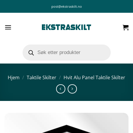
Skip
post@ekstraskilt.no
to
content
Products
search
Hjem
/
Taktile Skilter
/
Hvit Alu Panel Taktile Skilter