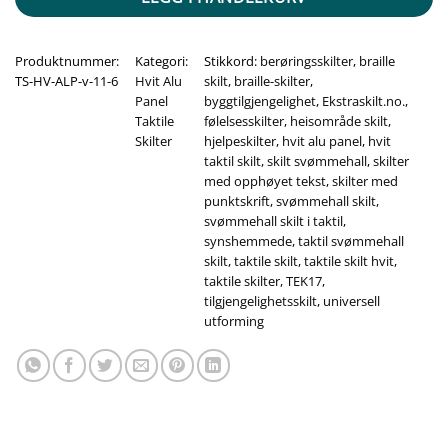
Produktnummer:
Kategori:
Stikkord:
berøringsskilter
,
braille
TS-HV-ALP-v-11-6
Hvit Alu
skilt
,
braille-skilter
,
Panel
byggtilgjengelighet
,
Ekstraskilt.no.
,
Taktile
følelsesskilter
,
heisområde skilt
,
Skilter
hjelpeskilter
,
hvit alu panel
,
hvit
taktil skilt
,
skilt svømmehall
,
skilter
med opphøyet tekst
,
skilter med
punktskrift
,
svømmehall skilt
,
svømmehall skilt i taktil
,
synshemmede
,
taktil svømmehall
skilt
,
taktile skilt
,
taktile skilt hvit
,
taktile skilter
,
TEK17
,
tilgjengelighetsskilt
,
universell
utforming