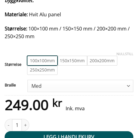
byggkvalitet.
Materiale:
Hvit Alu panel
Størrelse:
100×100 mm / 150×150 mm / 200×200 mm /
250×250 mm
NULLSTILL
100x100mm
150x150mm
200x200mm
StørreIse
250x250mm
Braille
249.00
kr
Ink. mva
Taktile skilt - Svømmehall - Hvit Alu Panel antall
LEGG I HANDLEKURV