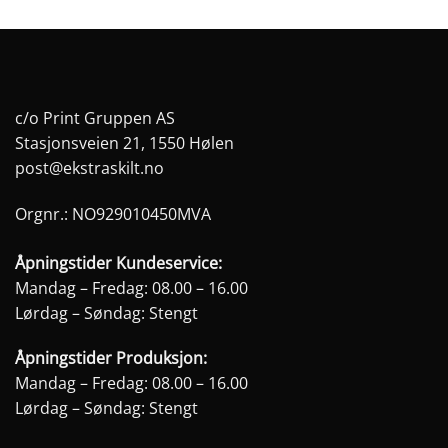
produktet
produktet
har
har
flere
flere
varianter.
varianter.
Alternativene
Alternativene
c/o Print Gruppen AS
kan
kan
Stasjonsveien 21, 1550 Hølen
velges
velges
post@ekstraskilt.no
på
på
produktsiden
produktsiden
Orgnr.: NO929010450MVA
Åpningstider Kundeservice:
Mandag – Fredag: 08.00 – 16.00
Lørdag – Søndag: Stengt
Åpningstider Produksjon:
Mandag – Fredag: 08.00 – 16.00
Lørdag – Søndag: Stengt