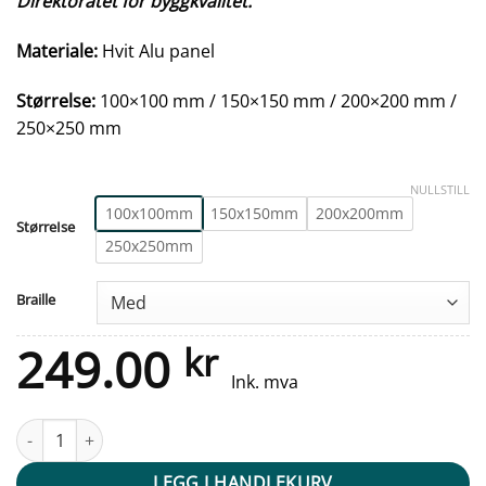
Direktoratet for byggkvalitet.
Materiale:
Hvit Alu panel
Størrelse:
100×100 mm / 150×150 mm / 200×200 mm /
250×250 mm
NULLSTILL
100x100mm
150x150mm
200x200mm
StørreIse
250x250mm
Braille
249.00
kr
Ink. mva
Taktile skilt - Teleslynge - Hvit Alu Panel antall
LEGG I HANDLEKURV