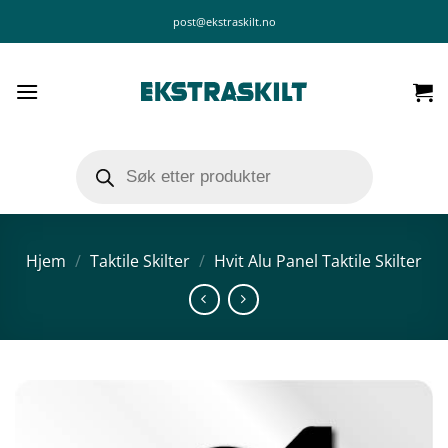
Skip
post@ekstraskilt.no
to
content
Products
search
Hjem
/
Taktile Skilter
/
Hvit Alu Panel Taktile Skilter