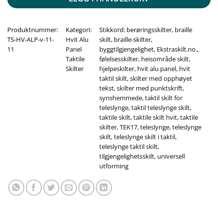
Produktnummer:
Kategori:
Stikkord:
berøringsskilter
,
braille
TS-HV-ALP-v-11-
Hvit Alu
skilt
,
braille-skilter
,
11
Panel
byggtilgjengelighet
,
Ekstraskilt.no.
,
Taktile
følelsesskilter
,
heisområde skilt
,
Skilter
hjelpeskilter
,
hvit alu panel
,
hvit
taktil skilt
,
skilter med opphøyet
tekst
,
skilter med punktskrift
,
synshemmede
,
taktil skilt for
teleslynge
,
taktil teleslynge skilt
,
taktile skilt
,
taktile skilt hvit
,
taktile
skilter
,
TEK17
,
teleslynge
,
teleslynge
skilt
,
teleslynge skilt i taktil
,
teleslynge taktil skilt
,
tilgjengelighetsskilt
,
universell
utforming