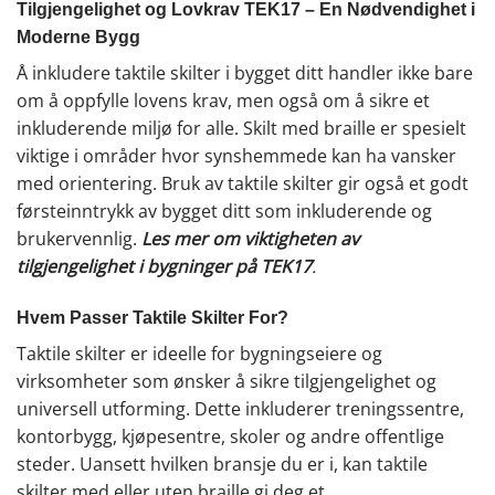
Tilgjengelighet og Lovkrav TEK17 – En Nødvendighet i
Moderne Bygg
Å inkludere taktile skilter i bygget ditt handler ikke bare
om å oppfylle lovens krav, men også om å sikre et
inkluderende miljø for alle. Skilt med braille er spesielt
viktige i områder hvor synshemmede kan ha vansker
med orientering. Bruk av taktile skilter gir også et godt
førsteinntrykk av bygget ditt som inkluderende og
brukervennlig.
Les mer om viktigheten av
tilgjengelighet i bygninger på TEK17
.
Hvem Passer Taktile Skilter For?
Taktile skilter er ideelle for bygningseiere og
virksomheter som ønsker å sikre tilgjengelighet og
universell utforming. Dette inkluderer treningssentre,
kontorbygg, kjøpesentre, skoler og andre offentlige
steder. Uansett hvilken bransje du er i, kan taktile
skilter med eller uten braille gi deg et