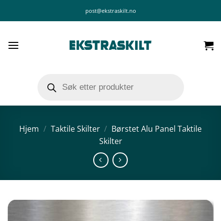
Skip
post@ekstraskilt.no
to
content
Products
search
Hjem
/
Taktile Skilter
/
Børstet Alu Panel Taktile
Skilter