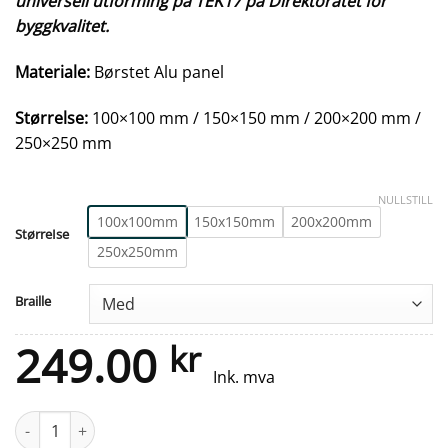
universell utforming på TEK17 på Direktoratet for
byggkvalitet.
Materiale:
Børstet Alu panel
Størrelse:
100×100 mm / 150×150 mm / 200×200 mm /
250×250 mm
NULLSTILL
100x100mm
150x150mm
200x200mm
StørreIse
250x250mm
Braille
249.00
kr
Ink. mva
Taktilt skilt - Trapp - Børstet Alu Panel antall