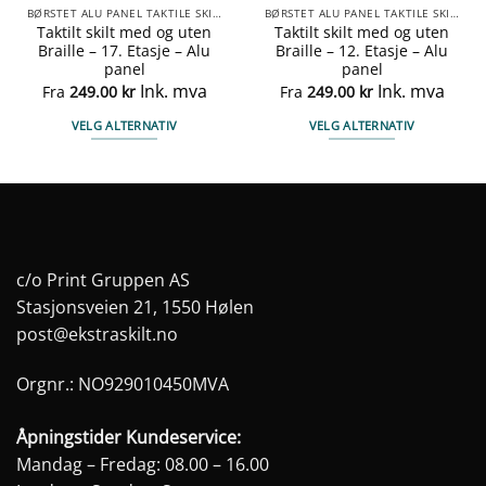
BØRSTET ALU PANEL TAKTILE SKILTER
BØRSTET ALU PANEL TAKTILE SKILTER
Taktilt skilt med og uten
Taktilt skilt med og uten
Braille – 17. Etasje – Alu
Braille – 12. Etasje – Alu
panel
panel
Ink. mva
Ink. mva
Fra
249.00
kr
Fra
249.00
kr
VELG ALTERNATIV
VELG ALTERNATIV
Dette
Dette
produktet
produktet
har
har
flere
flere
varianter.
varianter.
Alternativene
Alternativene
c/o Print Gruppen AS
kan
kan
Stasjonsveien 21, 1550 Hølen
velges
velges
post@ekstraskilt.no
på
på
produktsiden
produktsiden
Orgnr.: NO929010450MVA
Åpningstider Kundeservice:
Mandag – Fredag: 08.00 – 16.00