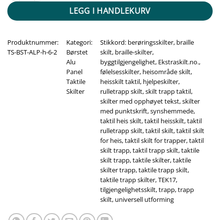
LEGG I HANDLEKURV
Produktnummer:
Kategori:
Stikkord:
berøringsskilter
,
braille
TS-BST-ALP-h-6-2
Børstet
skilt
,
braille-skilter
,
Alu
byggtilgjengelighet
,
Ekstraskilt.no.
,
Panel
følelsesskilter
,
heisområde skilt
,
Taktile
heisskilt taktil
,
hjelpeskilter
,
Skilter
rulletrapp skilt
,
skilt trapp taktil
,
skilter med opphøyet tekst
,
skilter
med punktskrift
,
synshemmede
,
taktil heis skilt
,
taktil heisskilt
,
taktil
rulletrapp skilt
,
taktil skilt
,
taktil skilt
for heis
,
taktil skilt for trapper
,
taktil
skilt trapp
,
taktil trapp skilt
,
taktile
skilt trapp
,
taktile skilter
,
taktile
skilter trapp
,
taktile trapp skilt
,
taktile trapp skilter
,
TEK17
,
tilgjengelighetsskilt
,
trapp
,
trapp
skilt
,
universell utforming