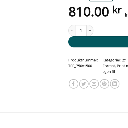
810.00
kr
I
Trykk med din egen fil på plat
Produktnummer:
Kategorier:
2:1
TEF_750x1500
Format
,
Print
egen fil