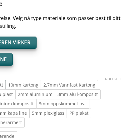
e
else. Velg nå type materiale som passer best til ditt
tilling.
REN VIRKER
ENE
NULLSTILL
tt
10mm kartong
2,7mm Vannfast Kartong
 plast
2mm aluminium
3mm alu kompositt
inium kompositt
3mm oppskummet pvc
mm kapa line
5mm plexiglass
PP plakat
iberarmert
terende