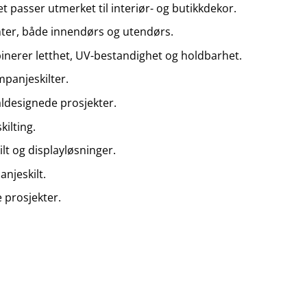
 passer utmerket til interiør- og butikkdekor.
menter, både innendørs og utendørs.
binerer letthet, UV-bestandighet og holdbarhet.
mpanjeskilter.
aldesignede prosjekter.
ilting.
lt og displayløsninger.
njeskilt.
e prosjekter.