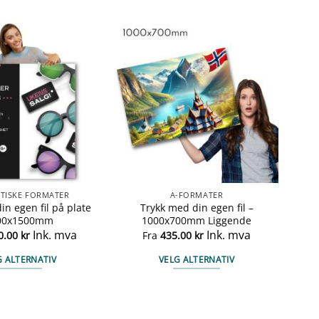
TISKE FORMATER
A-FORMATER
in egen fil på plate
Trykk med din egen fil –
00x1500mm
1000x700mm Liggende
Ink. mva
Ink. mva
0.00
kr
Fra
435.00
kr
G ALTERNATIV
VELG ALTERNATIV
Dette
Dette
produktet
produktet
har
har