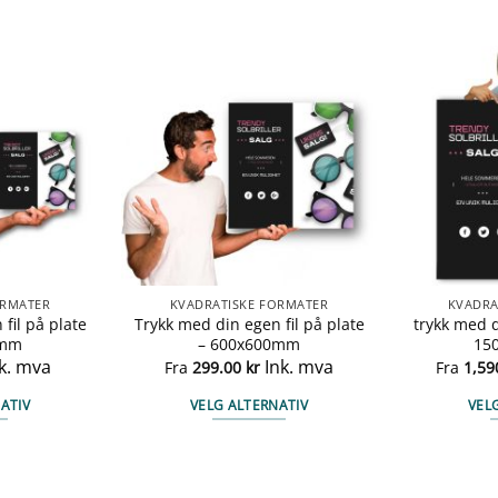
ORMATER
KVADRATISKE FORMATER
KVADRA
fil på plate
Trykk med din egen fil på plate
trykk med d
0mm
– 600x600mm
15
k. mva
Ink. mva
Fra
299.00
kr
Fra
1,59
ATIV
VELG ALTERNATIV
VEL
te
Dette
duktet
produktet
har