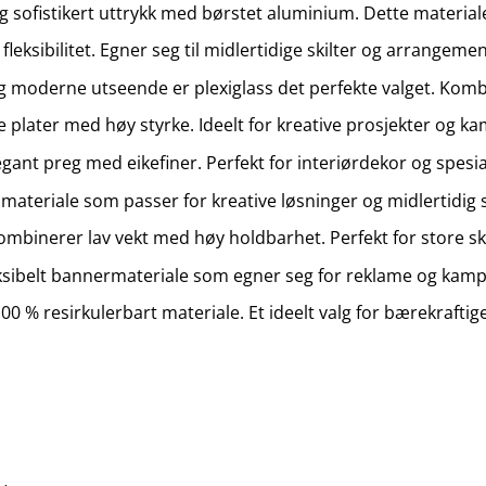
sofistikert uttrykk med børstet aluminium. Dette materialet
 fleksibilitet. Egner seg til midlertidige skilter og arrange
og moderne utseende er plexiglass det perfekte valget. Kom
e plater med høy styrke. Ideelt for kreative prosjekter og ka
legant preg med eikefiner. Perfekt for interiørdekor og spesi
ateriale som passer for kreative løsninger og midlertidig sk
kombinerer lav vekt med høy holdbarhet. Perfekt for store ski
eksibelt bannermateriale som egner seg for reklame og kampa
00 % resirkulerbart materiale. Et ideelt valg for bærekraftig