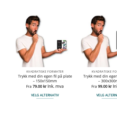
KVADRATISKE FORMATER
KVADRATISKE F
late
Trykk med din egen fil på plate
Trykk med din egen 
– 150x150mm
– 300x30
Ink. mva
In
Fra
79.00
kr
Fra
99.00
kr
VELG ALTERNATIV
VELG ALTERN
Dette
Det
produktet
pro
har
har