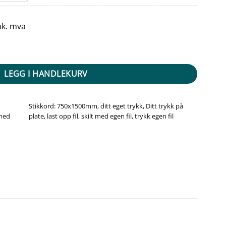
nk. mva
e 750x1500mm - Stående antall
LEGG I HANDLEKURV
Stikkord:
750x1500mm
,
ditt eget trykk
,
Ditt trykk på
 med
plate
,
last opp fil
,
skilt med egen fil
,
trykk egen fil