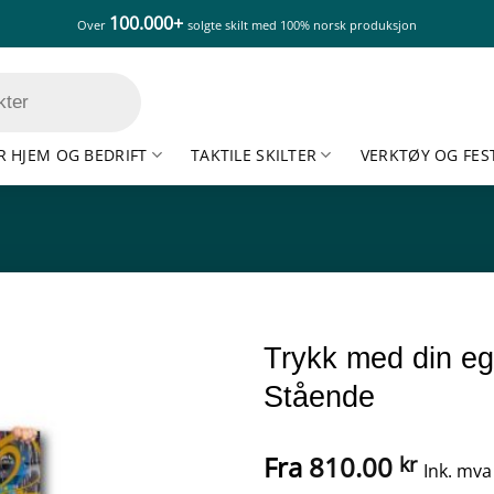
100.000+
Over
solgte skilt med 100% norsk produksjon
R HJEM OG BEDRIFT
TAKTILE SKILTER
VERKTØY OG FES
Trykk med din eg
Stående
Fra
810.00
kr
Ink. mva