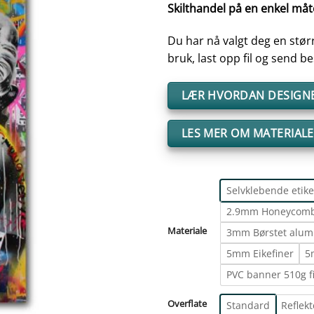
Skilthandel på en enkel måt
Du har nå valgt deg en størr
bruk, last opp fil og send bes
LÆR HVORDAN DESIGNE
LES MER OM MATERIAL
Selvklebende etike
2.9mm Honeycomb
Materiale
3mm Børstet alum
5mm Eikefiner
5
PVC banner 510g f
Overflate
Standard
Reflek