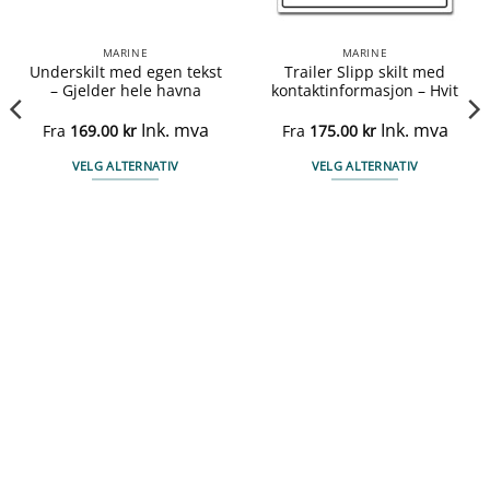
MARINE
MARINE
Underskilt med egen tekst
Trailer Slipp skilt med
– Gjelder hele havna
kontaktinformasjon – Hvit
Ink. mva
Ink. mva
Fra
169.00
kr
Fra
175.00
kr
VELG ALTERNATIV
VELG ALTERNATIV
Dette
Dette
produktet
produktet
har
har
flere
flere
varianter.
varianter.
Alternativene
Alternativene
kan
kan
velges
velges
på
på
produktsiden
produktsiden