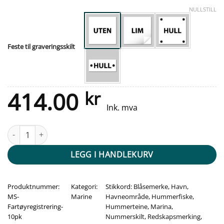
NULLSTILL
Feste til graveringsskilt
414.00
kr
Ink. mva
10pk Hummerteine - merke med fartøy registrering antall
LEGG I HANDLEKURV
Produktnummer:
Kategori:
Stikkord:
Blåsemerke
,
Havn
,
MS-
Marine
Havneområde
,
Hummerfiske
,
Fartøyregistrering-
Hummerteine
,
Marina
,
10pk
Nummerskilt
,
Redskapsmerking
,