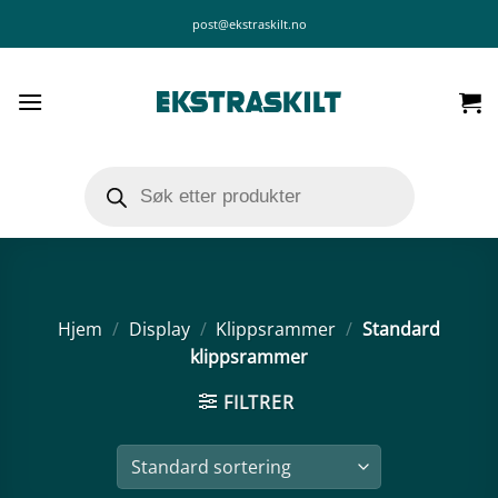
Skip
post@ekstraskilt.no
to
content
Products
search
Hjem
/
Display
/
Klippsrammer
/
Standard
klippsrammer
FILTRER