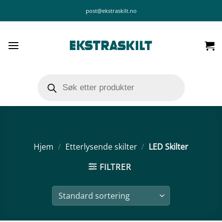
Skip
post@ekstraskilt.no
to
content
Products
search
Hjem
/
Etterlysende skilter
/
LED Skilter
FILTRER