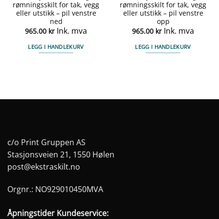
rømningsskilt for tak, vegg
rømningsskilt for tak, vegg
eller utstikk – pil venstre
eller utstikk – pil venstre
ned
opp
Ink. mva
Ink. mva
965.00
kr
965.00
kr
LEGG I HANDLEKURV
LEGG I HANDLEKURV
c/o Print Gruppen AS
Stasjonsveien 21, 1550 Hølen
post@ekstraskilt.no
Orgnr.: NO929010450MVA
Åpningstider Kundeservice: