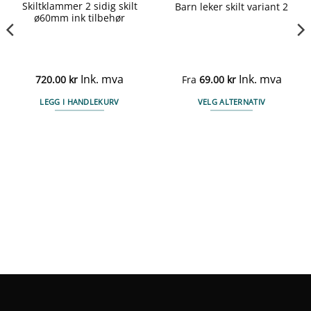
Skiltklammer 2 sidig skilt
Barn leker skilt variant 2
ø60mm ink tilbehør
Ink. mva
Ink. mva
720.00
kr
Fra
69.00
kr
LEGG I HANDLEKURV
VELG ALTERNATIV
Dette
produktet
har
flere
varianter.
Alternativene
kan
velges
på
produktsiden