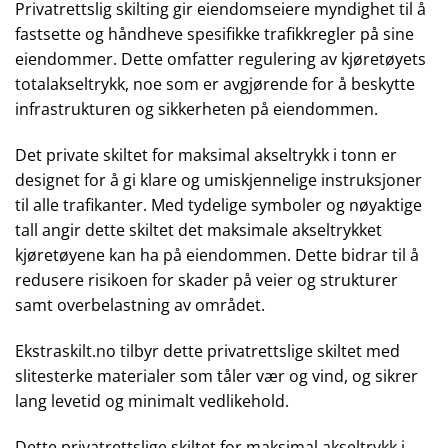
Privatrettslig skilting gir eiendomseiere myndighet til å
fastsette og håndheve spesifikke trafikkregler på sine
eiendommer. Dette omfatter regulering av kjøretøyets
totalakseltrykk, noe som er avgjørende for å beskytte
infrastrukturen og sikkerheten på eiendommen.
Det private skiltet for maksimal akseltrykk i tonn er
designet for å gi klare og umiskjennelige instruksjoner
til alle trafikanter. Med tydelige symboler og nøyaktige
tall angir dette skiltet det maksimale akseltrykket
kjøretøyene kan ha på eiendommen. Dette bidrar til å
redusere risikoen for skader på veier og strukturer
samt overbelastning av området.
Ekstraskilt.no tilbyr dette privatrettslige skiltet med
slitesterke materialer som tåler vær og vind, og sikrer
lang levetid og minimalt vedlikehold.
Dette privatrettslige skiltet for maksimal akseltrykk i