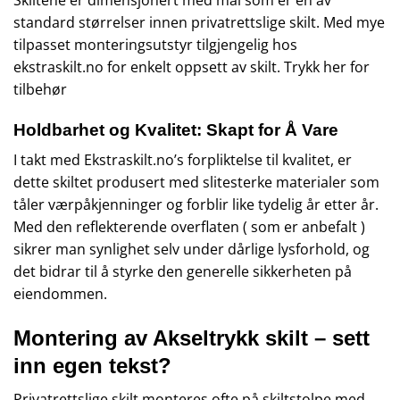
standard størrelser innen privatrettslige skilt. Med mye
tilpasset monteringsutstyr tilgjengelig hos
ekstraskilt.no for enkelt oppsett av skilt.
Trykk her for
tilbehør
Holdbarhet og Kvalitet: Skapt for Å Vare
I takt med Ekstraskilt.no’s forpliktelse til kvalitet, er
dette skiltet produsert med slitesterke materialer som
tåler værpåkjenninger og forblir like tydelig år etter år.
Med den reflekterende overflaten ( som er anbefalt )
sikrer man synlighet selv under dårlige lysforhold, og
det bidrar til å styrke den generelle sikkerheten på
eiendommen.
Montering av Akseltrykk skilt – sett
inn egen tekst?
Privatrettslige skilt monteres ofte på skiltstolpe med