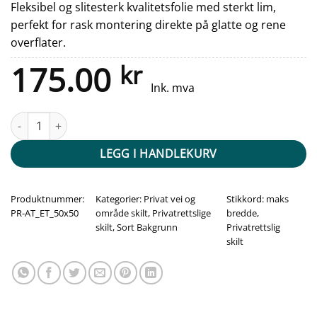
Fleksibel og slitesterk kvalitetsfolie med sterkt lim,
perfekt for rask montering direkte på glatte og rene
overflater.
175.00
kr
Ink. mva
Akseltrykk skilt - sett inn egen tekst antall
LEGG I HANDLEKURV
Produktnummer:
Kategorier:
Privat vei og
Stikkord:
maks
PR-AT_ET_50x50
område skilt
,
Privatrettslige
bredde
,
skilt
,
Sort Bakgrunn
Privatrettslig
skilt