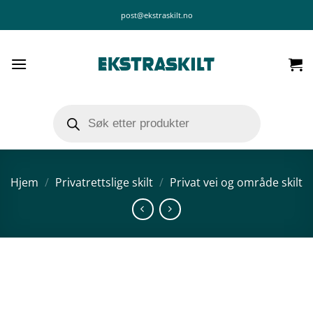
Skip
post@ekstraskilt.no
to
content
Products
search
Hjem
/
Privatrettslige skilt
/
Privat vei og område skilt