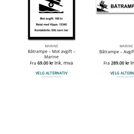
MARINE
MARINE
t –
Båtrampe – Mot avgift –
Båtrampe – Avgif
Marine
Ink. mva
I
Fra
69.00
kr
Fra
289.00
kr
VELG ALTERNATIV
VELG ALTERN
Dette
Det
produktet
pro
har
har
flere
fler
varianter.
vari
ne
Alternativene
Alt
kan
kan
velges
vel