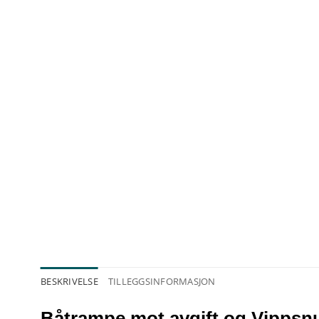
BESKRIVELSE
TILLEGGSINFORMASJON
Båtrampe mot avgift og Vippsn