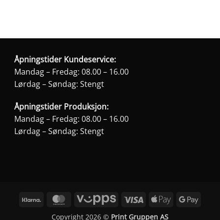
på
duktsiden
produktsiden
Åpningstider Kundeservice:
Mandag – Fredag: 08.00 – 16.00
Lørdag – Søndag: Stengt
Åpningstider Produksjon:
Mandag – Fredag: 08.00 – 16.00
Lørdag – Søndag: Stengt
Klarna
MasterCard
Vipps
Visa
Apple
Googl
Pay
Pay
Copyright 2026 ©
Print Gruppen AS