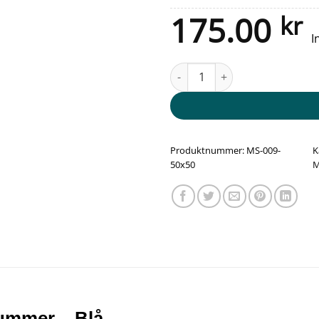
175.00
kr
I
Båtrampe mot avgift og Vippsn
Produktnummer:
MS-009-
K
50x50
M
ummer – Blå