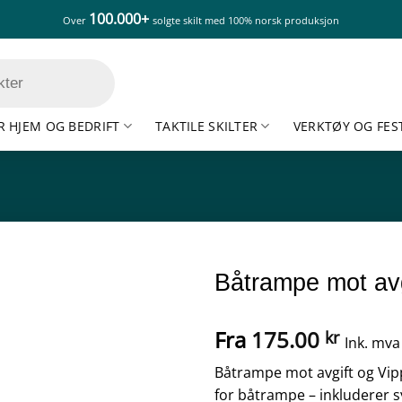
100.000+
Over
solgte skilt med 100% norsk produksjon
R HJEM OG BEDRIFT
TAKTILE SKILTER
VERKTØY OG FES
Båtrampe mot av
Fra
175.00
kr
Ink. mva
Båtrampe mot avgift og Vip
for båtrampe – inkluderer s