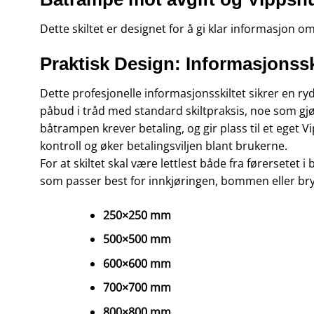
Dette skiltet er designet for å gi klar informasjon o
Praktisk Design: Informasjonssk
Dette profesjonelle informasjonsskiltet sikrer en ry
påbud i tråd med standard skiltpraksis, noe som gjø
båtrampen krever betaling, og gir plass til et eget
kontroll og øker betalingsviljen blant brukerne.
For at skiltet skal være lettlest både fra førersetet 
som passer best for innkjøringen, bommen eller br
250×250 mm
500×500 mm
600×600 mm
700×700 mm
800×800 mm