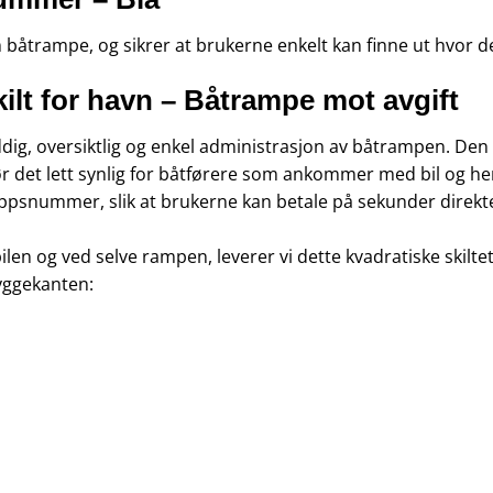
m båtrampe, og sikrer at brukerne enkelt kan finne ut hvor de
ilt for havn – Båtrampe mot avgift
ddig, oversiktlig og enkel administrasjon av båtrampen. Den 
r det lett synlig for båtførere som ankommer med bil og hen
 Vippsnummer, slik at brukerne kan betale på sekunder direk
i bilen og ved selve rampen, leverer vi dette kvadratiske skilt
yggekanten: