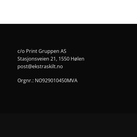
på
på
en
produktsiden
pro
c/o Print Gruppen AS
Stasjonsveien 21, 1550 Hølen
post@ekstraskilt.no
Orgnr.: NO929010450MVA