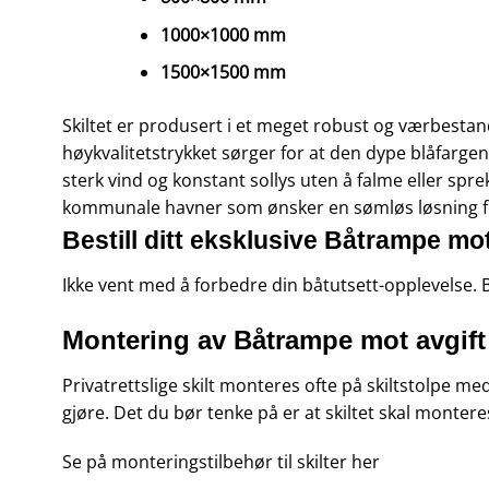
1000×1000 mm
1500×1500 mm
Skiltet er produsert i et meget robust og værbestan
høykvalitetstrykket sørger for at den dype blåfarge
sterk vind og konstant sollys uten å falme eller spre
kommunale havner som ønsker en sømløs løsning 
Bestill ditt eksklusive Båtrampe mo
Ikke vent med å forbedre din båtutsett-opplevelse. B
Montering av Båtrampe mot avgif
Privatrettslige skilt monteres ofte på skiltstolpe m
gjøre. Det du bør tenke på er at skiltet skal monteres
Se på monteringstilbehør til skilter
her