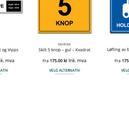
MARINE
Løfting av 
t og Vipps
Skilt 5 knop – gul – Kvadrat
nk. mva
Ink. mva
Fra
175.00
kr
Fra
175
ATIV
VELG ALTERNATIV
VEL
te
Dette
duktet
produktet
har
e
flere
anter.
varianter.
ernativene
Alternativene
kan
ges
velges