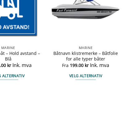
MARINE
MARINE
båt – Hold avstand –
Båtnavn klistremerke – Båtfolie
Blå
for alle typer båter
Ink. mva
Ink. mva
.00
kr
Fra
199.00
kr
G ALTERNATIV
VELG ALTERNATIV
Dette
Dette
produktet
produktet
har
har
flere
flere
varianter.
varianter.
Alternativene
Alternativene
kan
kan
velges
velges