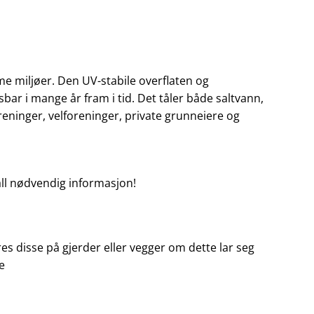
me miljøer. Den UV-stabile overflaten og
ar i mange år fram i tid. Det tåler både saltvann,
foreninger, velforeninger, private grunneiere og
 all nødvendig informasjon!
es disse på gjerder eller vegger om dette lar seg
e