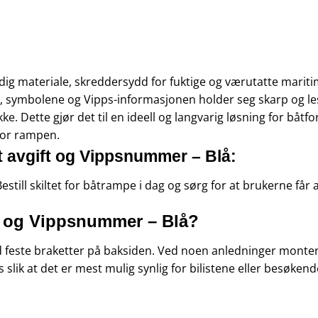
dig materiale, skreddersydd for fuktige og værutatte mariti
n, symbolene og Vipps-informasjonen holder seg skarp og lesb
kke. Dette gjør det til en ideell og langvarig løsning for båt
for rampen.
t avgift og Vippsnummer – Blå:
estill skiltet for båtrampe i dag og sørg for at brukerne får
t og Vippsnummer – Blå?
ed feste braketter på baksiden. Ved noen anledninger monter
 slik at det er mest mulig synlig for bilistene eller besøkend