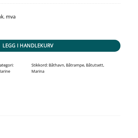
nk. mva
ummer - Blå antall
LEGG I HANDLEKURV
ategori:
Stikkord:
Båthavn
,
Båtrampe
,
Båtutsett
,
arine
Marina