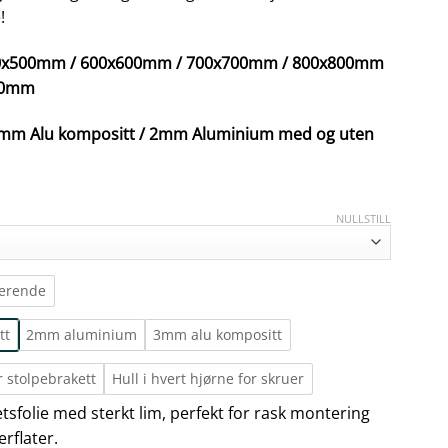
!
500x500mm / 600x600mm / 700x700mm / 800x800mm
00mm
/ 3mm Alu kompositt / 2mm Aluminium med og uten
NULLSTILL
terende
tt
2mm aluminium
3mm alu kompositt
r stolpebrakett
Hull i hvert hjørne for skruer
tetsfolie med sterkt lim, perfekt for rask montering
erflater.