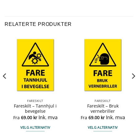
RELATERTE PRODUKTER
FARESKILT
FARESKILT
Fareskilt – Tannhjul i
Fareskilt – Bruk
bevegelse
vernebriller
Ink. mva
Ink. mva
Fra
69.00
kr
Fra
69.00
kr
VELG ALTERNATIV
VELG ALTERNATIV
Dette
Dette