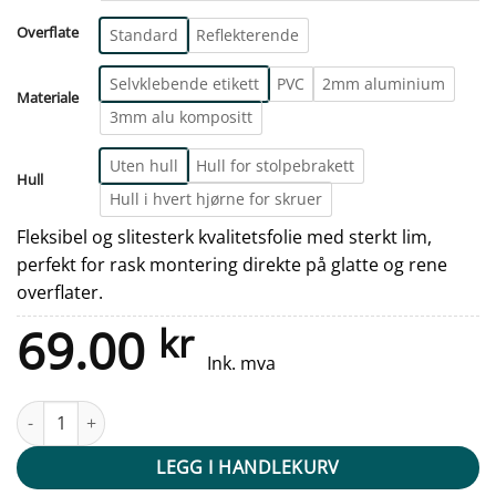
Overflate
Standard
Reflekterende
Selvklebende etikett
PVC
2mm aluminium
Materiale
3mm alu kompositt
Uten hull
Hull for stolpebrakett
Hull
Hull i hvert hjørne for skruer
Fleksibel og slitesterk kvalitetsfolie med sterkt lim,
perfekt for rask montering direkte på glatte og rene
overflater.
69.00
kr
Ink. mva
Fareskilt - Fare for høyvann antall
LEGG I HANDLEKURV