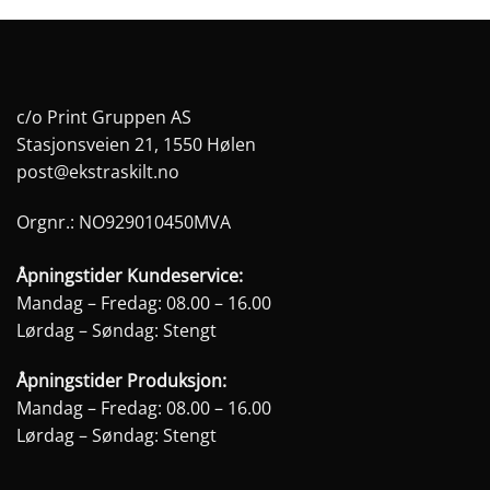
produktet
produktet
har
har
flere
flere
varianter.
varianter.
Alternativene
Alternativene
c/o Print Gruppen AS
kan
kan
Stasjonsveien 21, 1550 Hølen
velges
velges
post@ekstraskilt.no
på
på
produktsiden
produktsiden
Orgnr.: NO929010450MVA
Åpningstider Kundeservice:
Mandag – Fredag: 08.00 – 16.00
Lørdag – Søndag: Stengt
Åpningstider Produksjon:
Mandag – Fredag: 08.00 – 16.00
Lørdag – Søndag: Stengt