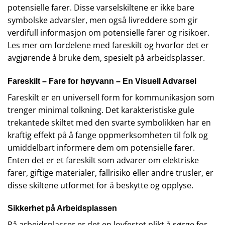
potensielle farer. Disse varselskiltene er ikke bare
symbolske advarsler, men også livreddere som gir
verdifull informasjon om potensielle farer og risikoer.
Les mer om fordelene med fareskilt og hvorfor det er
avgjørende å bruke dem, spesielt på arbeidsplasser.
Fareskilt – Fare for høyvann – En Visuell Advarsel
Fareskilt er en universell form for kommunikasjon som
trenger minimal tolkning. Det karakteristiske gule
trekantede skiltet med den svarte symbolikken har en
kraftig effekt på å fange oppmerksomheten til folk og
umiddelbart informere dem om potensielle farer.
Enten det er et fareskilt som advarer om elektriske
farer, giftige materialer, fallrisiko eller andre trusler, er
disse skiltene utformet for å beskytte og opplyse.
Sikkerhet på Arbeidsplassen
På arbeidsplasser er det en lovfestet plikt å sørge for