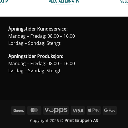
ATIV
VELG ALTERNATIV
VEL
te
Dette
duktet
produktet
har
e
flere
Åpningstider Kundeservice:
anter.
varianter.
Mandag – Fredag: 08.00 – 16.00
ernativene
Alternativene
Lørdag – Søndag: Stengt
kan
ges
velges
Åpningstider Produksjon:
på
Mandag – Fredag: 08.00 – 16.00
duktsiden
produktsiden
Lørdag – Søndag: Stengt
Klarna
MasterCard
Vipps
Visa
Apple
Googl
Pay
Pay
Copyright 2026 ©
Print Gruppen AS