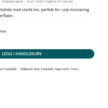
r stolpebrakett
Hull i hvert hjørne for skruer
tetsfolie med sterkt lim, perfekt for rask montering
erflater.
 mva
LEGG I HANDLEKURV
ori:
Fareskilt
Stikkord:
fare
,
Fareskilt
,
Høyt trinn
,
Trinn