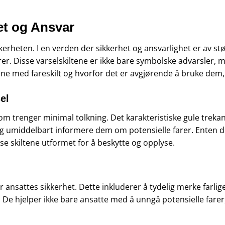
het og Ansvar
kkerheten. I en verden der sikkerhet og ansvarlighet er av stør
. Disse varselskiltene er ikke bare symbolske advarsler, m
ene med fareskilt og hvorfor det er avgjørende å bruke dem, 
el
om trenger minimal tolkning. Det karakteristiske gule treka
og umiddelbart informere dem om potensielle farer. Enten det
disse skiltene utformet for å beskytte og opplyse.
or ansattes sikkerhet. Dette inkluderer å tydelig merke farl
e. De hjelper ikke bare ansatte med å unngå potensielle fa