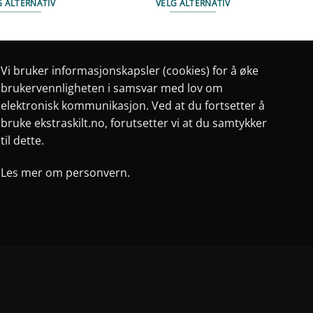
G ALTERNATIV
VELG ALTERNATIV
Dette
Dette
produktet
produktet
har
har
flere
flere
Vi bruker informasjonskapsler (cookies) for å øke
varianter.
varianter.
brukervennligheten i samsvar med lov om
Alternativene
Alternativene
elektronisk kommunikasjon. Ved at du fortsetter å
kan
kan
bruke ekstraskilt.no, forutsetter vi at du samtykker
velges
velges
til dette.
på
på
produktsiden
produktsiden
Les mer om personvern.
e