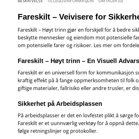
BESKRIVELSE
TILLEGGSINFORMASJON
OMTALER (0)
Fareskilt – Veivisere for Sikker
Fareskilt – Høyt trinn gjør en forskjell for å bedre si
beskytte mennesker og eiendom mot potensielle farer
om potensielle farer og risikoer. Les mer om fordel
Fareskilt – Høyt trinn – En Visuell Advars
Fareskilt er en universell form for kommunikasjon s
kraftig effekt på å fange oppmerksomheten til folk 
giftige materialer, fallrisiko eller andre trusler, er 
Sikkerhet på Arbeidsplassen
På arbeidsplasser er det en lovfestet plikt å sørge f
Fareskilt er et uunnværlig verktøy for å oppnå dett
følge retningslinjer og protokoller.