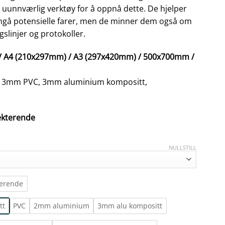
t uunnværlig verktøy for å oppnå dette. De hjelper
ngå potensielle farer, men de minner dem også om
gslinjer og protokoller.
 / A4 (210x297mm) / A3 (297x420mm) / 500x700mm /
 3mm PVC, 3mm aluminium kompositt,
lekterende
NULLSTILL
terende
tt
PVC
2mm aluminium
3mm alu kompositt