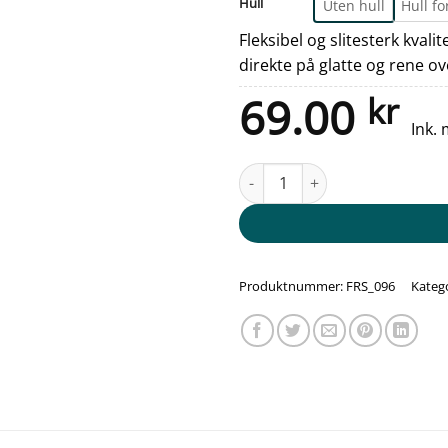
Hull
Uten hull
Hull fo
Fleksibel og slitesterk kvali
direkte på glatte og rene ov
69.00
kr
Ink.
Fareskilt - Høyt trinn antall
Produktnummer:
FRS_096
Kateg