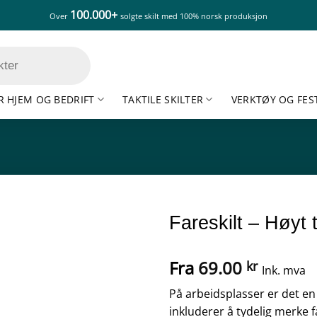
100.000+
Over
solgte skilt med 100% norsk produksjon
R HJEM OG BEDRIFT
TAKTILE SKILTER
VERKTØY OG FES
Fareskilt – Høyt t
Fra
69.00
kr
Ink. mva
På arbeidsplasser er det en 
inkluderer å tydelig merke f