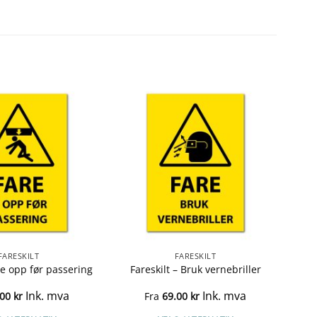
FARESKILT
FARESKILT
Se opp før passering
Fareskilt – Bruk vernebriller
Ink. mva
Ink. mva
.00
kr
Fra
69.00
kr