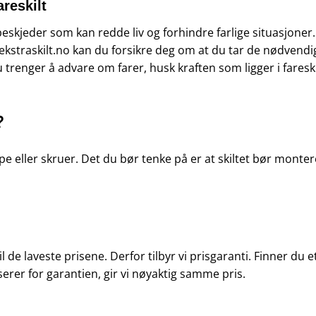
reskilt
beskjeder som kan redde liv og forhindre farlige situasjoner
fra ekstraskilt.no kan du forsikre deg om at du tar de nødven
renger å advare om farer, husk kraften som ligger i fareskil
?
 eller skruer. Det du bør tenke på er at skiltet bør monteres 
 til de laveste prisene. Derfor tilbyr vi prisgaranti. Finner d
serer for garantien, gir vi nøyaktig samme pris.