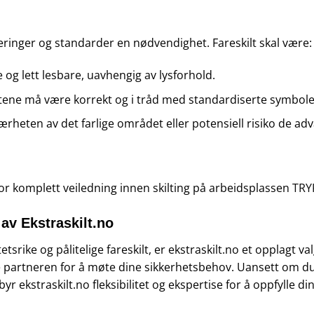
uleringer og standarder en nødvendighet. Fareskilt skal være:
 og lett lesbare, uavhengig av lysforhold.
tene må være korrekt og i tråd med standardiserte symboler 
 nærheten av det farlige området eller potensiell risiko de ad
r komplett veiledning innen skilting på arbeidsplassen
TRY
 av Ekstraskilt.no
tetsrike og pålitelige fareskilt, er ekstraskilt.no et opplagt 
lle partneren for å møte dine sikkerhetsbehov. Uansett om du 
yr ekstraskilt.no fleksibilitet og ekspertise for å oppfylle di