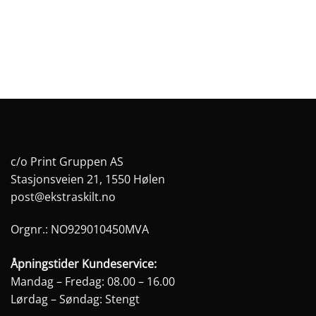
på
på
produktsiden
produktsiden
c/o Print Gruppen AS
Stasjonsveien 21, 1550 Hølen
post@ekstraskilt.no
Orgnr.: NO929010450MVA
Åpningstider Kundeservice:
Mandag – Fredag: 08.00 – 16.00
Lørdag – Søndag: Stengt