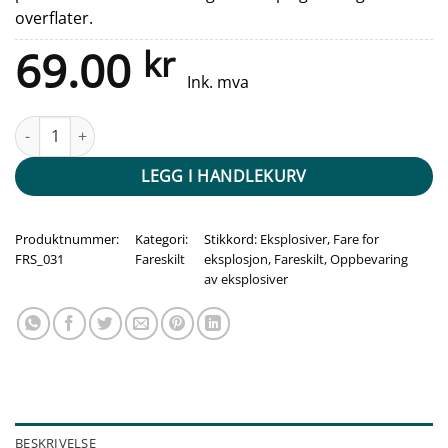
overflater.
69.00
kr
Ink. mva
Fareskilt - Oppbevaring av eksplosiver antall
LEGG I HANDLEKURV
Produktnummer:
Kategori:
Stikkord:
Eksplosiver
,
Fare for
FRS_031
Fareskilt
eksplosjon
,
Fareskilt
,
Oppbevaring
av eksplosiver
BESKRIVELSE