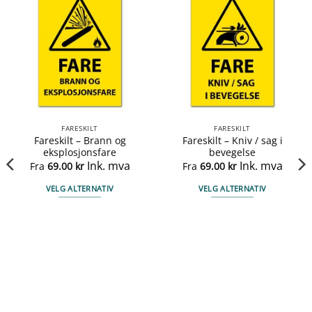
FARESKILT
FARESKILT
Fareskilt – Brann og
Fareskilt – Kniv / sag i
eksplosjonsfare
bevegelse
Ink. mva
Ink. mva
Fra
69.00
kr
Fra
69.00
kr
VELG ALTERNATIV
VELG ALTERNATIV
Dette
Dette
produktet
produktet
har
har
flere
flere
varianter.
varianter.
Alternativene
Alternativene
kan
kan
velges
velges