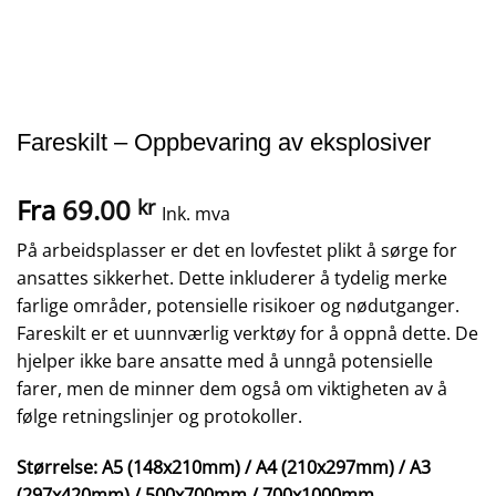
Fareskilt – Oppbevaring av eksplosiver
Fra
69.00
kr
Ink. mva
På arbeidsplasser er det en lovfestet plikt å sørge for
ansattes sikkerhet. Dette inkluderer å tydelig merke
farlige områder, potensielle risikoer og nødutganger.
Fareskilt er et uunnværlig verktøy for å oppnå dette. De
hjelper ikke bare ansatte med å unngå potensielle
farer, men de minner dem også om viktigheten av å
følge retningslinjer og protokoller.
Størrelse: A5 (148x210mm) / A4 (210x297mm) / A3
(297x420mm) / 500x700mm / 700x1000mm