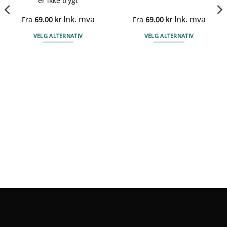
er ikke trygt
Ink. mva
Ink. mva
Fra
69.00
kr
Fra
69.00
kr
VELG ALTERNATIV
VELG ALTERNATIV
Dette
Dette
produktet
produktet
har
har
flere
flere
varianter.
varianter.
Alternativene
Alternativene
kan
kan
velges
velges
på
på
produktsiden
produktsiden