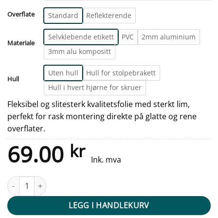
Overflate
Standard
Reflekterende
Selvklebende etikett
PVC
2mm aluminium
Materiale
3mm alu kompositt
Uten hull
Hull for stolpebrakett
Hull
Hull i hvert hjørne for skruer
Fleksibel og slitesterk kvalitetsfolie med sterkt lim,
perfekt for rask montering direkte på glatte og rene
overflater.
69.00
kr
Ink. mva
Fareskilt - Se opp for fallende gjenstander antall
LEGG I HANDLEKURV