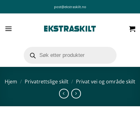
Skip
post@ekstraskilt.no
to
content
Products
search
Hjem
/
Privatrettslige skilt
/
Privat vei og område skilt