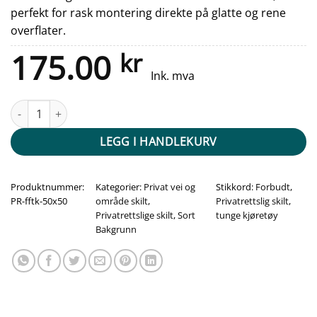
perfekt for rask montering direkte på glatte og rene
overflater.
175.00
kr
Ink. mva
Privat område - Forbudt for tunge kjøretøy - 500x500mm antall
LEGG I HANDLEKURV
Produktnummer:
Kategorier:
Privat vei og
Stikkord:
Forbudt
,
PR-fftk-50x50
område skilt
,
Privatrettslig skilt
,
Privatrettslige skilt
,
Sort
tunge kjøretøy
Bakgrunn