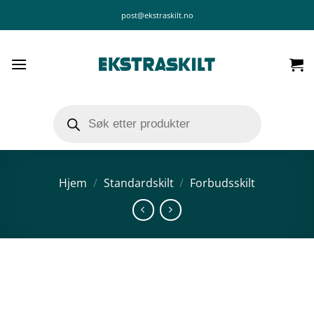
Skip
post@ekstraskilt.no
to
content
Products
search
Hjem
/
Standardskilt
/
Forbudsskilt