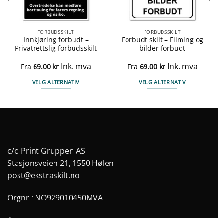
FORBUDSSKILT
FORBUDSSKILT
Innkjøring forbudt –
Forbudt skilt – Filming og
Privatrettslig forbudsskilt
bilder forbudt
Ink. mva
Ink. mva
Fra
69.00
kr
Fra
69.00
kr
VELG ALTERNATIV
VELG ALTERNATIV
Dette
Dette
produktet
produktet
har
har
flere
flere
varianter.
varianter.
Alternativene
Alternativene
c/o Print Gruppen AS
kan
kan
Stasjonsveien 21, 1550 Hølen
velges
velges
post@ekstraskilt.no
på
på
produktsiden
produktsiden
Orgnr.: NO929010450MVA