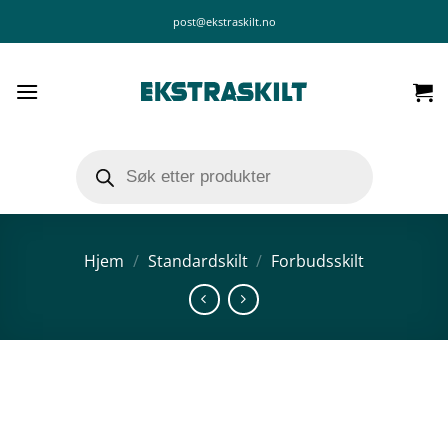
Skip
post@ekstraskilt.no
to
content
Products
search
Hjem
/
Standardskilt
/
Forbudsskilt