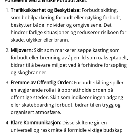
Fordelene ved å Bruke Forbudt Skilt:
Trafikksikkerhet og Beskyttelse:
Forbudt skilting,
som bobilparkering forbudt eller røyking forbudt,
beskytter både individer og omgivelsene. Det
hindrer farlige situasjoner og reduserer risikoen for
skade, ulykker eller brann.
Miljøvern:
Skilt som markerer søppelkasting som
forbudt eller brenning av åpen ild som uakseptabelt,
bidrar til å bevare miljøet ved å forhindre forsøpling
og skogbranner.
Fremme av Offentlig Orden:
Forbudt skilting spiller
en avgjørende rolle i å opprettholde orden på
offentlige steder. Skilt som indikerer ingen adgang
eller skateboarding forbudt, bidrar til en trygg og
organisert atmosfære.
Klare Kommunikasjon:
Disse skiltene gir en
universell og rask måte å formidle viktige budskap