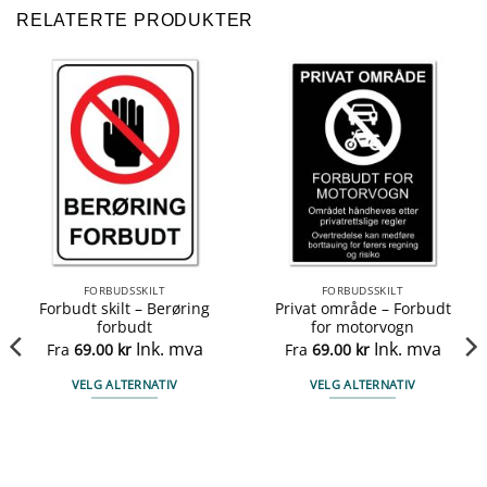
RELATERTE PRODUKTER
FORBUDSSKILT
FORBUDSSKILT
Forbudt skilt – Berøring
Privat område – Forbudt
forbudt
for motorvogn
Ink. mva
Ink. mva
Fra
69.00
kr
Fra
69.00
kr
VELG ALTERNATIV
VELG ALTERNATIV
Dette
Dette
produktet
produktet
har
har
flere
flere