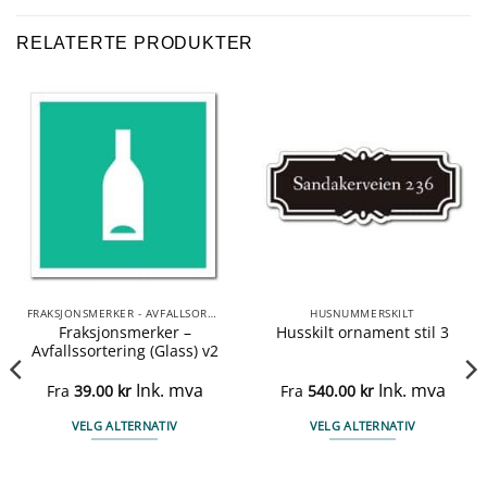
RELATERTE PRODUKTER
FRAKSJONSMERKER - AVFALLSORTERING
HUSNUMMERSKILT
Fraksjonsmerker –
Husskilt ornament stil 3
Avfallssortering (Glass) v2
Ink. mva
Ink. mva
Fra
39.00
kr
Fra
540.00
kr
VELG ALTERNATIV
VELG ALTERNATIV
Dette
Dette
produktet
produktet