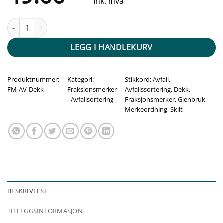
Ink. mva
Fraksjonsmerker - Avfallssortering (Dekk) antall
LEGG I HANDLEKURV
Produktnummer:
Kategori:
Stikkord:
Avfall
,
FM-AV-Dekk
Fraksjonsmerker
Avfallssortering
,
Dekk
,
- Avfallsortering
Fraksjonsmerker
,
Gjenbruk
,
Merkeordning
,
Skilt
BESKRIVELSE
TILLEGGSINFORMASJON