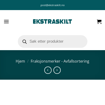
Skip
post@ekstraskilt.no
to
content
Products
search
Hjem
/
Fraksjonsmerker - Avfallsortering