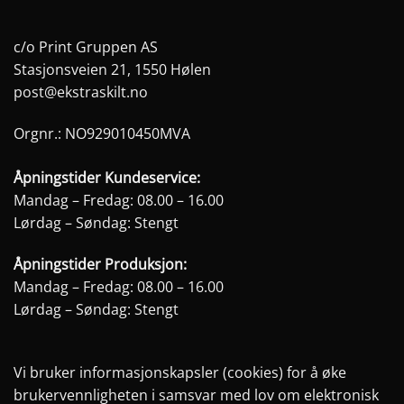
varianter.
varianter.
Alternativene
Alternativene
c/o Print Gruppen AS
kan
kan
Stasjonsveien 21, 1550 Hølen
velges
velges
post@ekstraskilt.no
på
på
produktsiden
produktsiden
Orgnr.: NO929010450MVA
Åpningstider Kundeservice:
Mandag – Fredag: 08.00 – 16.00
Lørdag – Søndag: Stengt
Åpningstider Produksjon:
Mandag – Fredag: 08.00 – 16.00
Lørdag – Søndag: Stengt
Vi bruker informasjonskapsler (cookies) for å øke
brukervennligheten i samsvar med lov om elektronisk