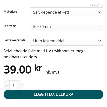
NULLSTILL
Materiale
Størrelse
Feste materiale
Selvklebende folie med UV trykk som er meget
holdbart utendørs
39.00
kr
Ink. mva
Fraksjonsmerker - Avfallssortering (Rundballeplast) v2 antall
LEGG I HANDLEKURV