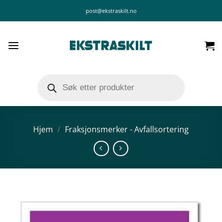
Skip
post@ekstraskilt.no
to
content
Products
search
Hjem
/
Fraksjonsmerker - Avfallsortering