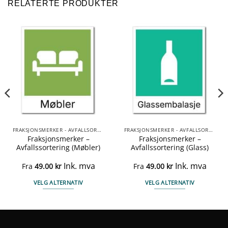
RELATERTE PRODUKTER
FRAKSJONSMERKER - AVFALLSORTERING
FRAKSJONSMERKER - AVFALLSORTERING
Fraksjonsmerker –
Fraksjonsmerker –
Avfallssortering (Møbler)
Avfallssortering (Glass)
Ink. mva
Ink. mva
Fra
49.00
kr
Fra
49.00
kr
VELG ALTERNATIV
VELG ALTERNATIV
Dette
Dette
produktet
produktet
har
har
flere
flere