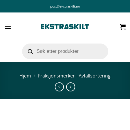
Skip
post@ekstraskilt.no
to
content
Products
search
Hjem
/
Fraksjonsmerker - Avfallsortering