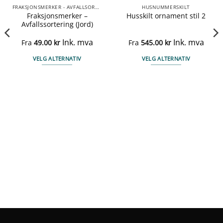
FRAKSJONSMERKER - AVFALLSORTERING
HUSNUMMERSKILT
Fraksjonsmerker –
Husskilt ornament stil 2
Avfallssortering (Jord)
Ink. mva
Ink. mva
Fra
49.00
kr
Fra
545.00
kr
VELG ALTERNATIV
VELG ALTERNATIV
Dette
Dette
produktet
produktet
har
har
flere
flere
varianter.
varianter.
Alternativene
Alternativene
kan
kan
velges
velges
på
på
produktsiden
produktsiden