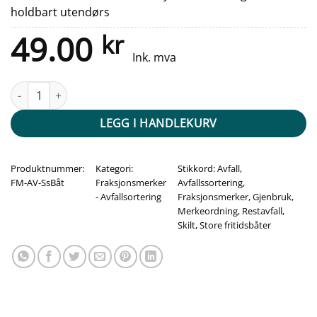
holdbart utendørs
49.00
kr
Ink. mva
Fraksjonsmerker - Avfallssortering (Store fritidsbåter) antall
LEGG I HANDLEKURV
Produktnummer:
Kategori:
Stikkord:
Avfall
,
FM-AV-SsBåt
Fraksjonsmerker
Avfallssortering
,
- Avfallsortering
Fraksjonsmerker
,
Gjenbruk
,
Merkeordning
,
Restavfall
,
Skilt
,
Store fritidsbåter