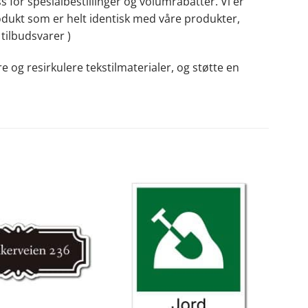
s for spesialbestillinger og volumrabatter. Vi er
 produkt som er helt identisk med våre produkter,
 tilbudsvarer )
re og resirkulere tekstilmaterialer, og støtte en