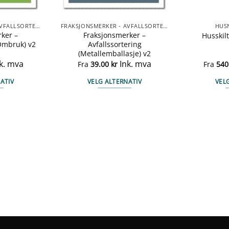
FRAKSJONSMERKER - AVFALLSORTERING
FRAKSJONSMERKER - AVFALLSORTERING
HUS
ker –
Fraksjonsmerker –
Husskilt
(Ombruk) v2
Avfallssortering
(Metallemballasje) v2
k. mva
Ink. mva
Fra
39.00
kr
Fra
540
ATIV
VELG ALTERNATIV
VEL
te
Dette
duktet
produktet
har
e
flere
anter.
varianter.
ernativene
Alternativene
kan
ges
velges
på
duktsiden
produktsiden