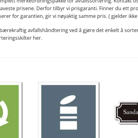
 komplett merkeordningspakke for avfallssortering. Kontakt os
e laveste prisene. Derfor tilbyr vi prisgaranti. Finner du ett
erer for garantien, gir vi nøyaktig samme pris. ( gjelder ikke
 bærekraftig avfallshåndtering ved å gjøre det enkelt å sorte
teringsskilter
her
.