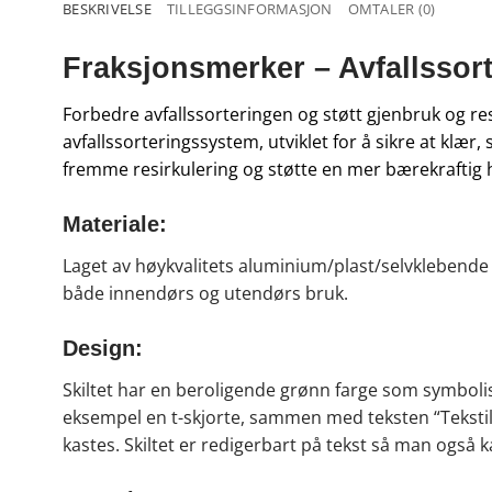
BESKRIVELSE
TILLEGGSINFORMASJON
OMTALER (0)
Fraksjonsmerker – Avfallssorte
Forbedre avfallssorteringen og støtt gjenbruk og resir
avfallssorteringssystem, utviklet for å sikre at klær, 
fremme resirkulering og støtte en mer bærekraftig hå
Materiale:
Laget av høykvalitets aluminium/plast/selvklebende 
både innendørs og utendørs bruk.
Design:
Skiltet har en beroligende grønn farge som symbolis
eksempel en t-skjorte, sammen med teksten “Tekstiler”
kastes. Skiltet er redigerbart på tekst så man også kan