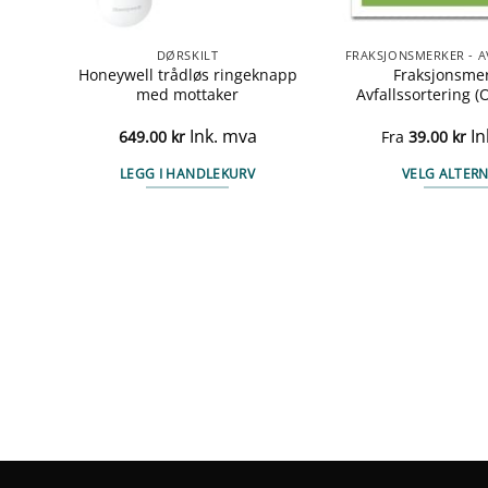
FRAKSJONSMERKER - AVFALLSORTERING
DØRSKILT
Honeywell trådløs ringeknapp
Fraksjonsmer
) v2
med mottaker
Avfallssortering 
Ink. mva
In
649.00
kr
Fra
39.00
kr
LEGG I HANDLEKURV
VELG ALTERN
Det
pro
har
fler
vari
ne
Alt
kan
vel
på
en
pro