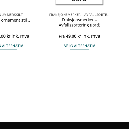
NUMMERSKILT
FRAKSJONSMERKER - AVFALLSORTERING
Fraksjonsmerker –
 ornament stil 3
Avfallssortering (Jord)
Ink. mva
Ink. mva
.00
kr
Fra
49.00
kr
G ALTERNATIV
VELG ALTERNATIV
Dette
Dette
produktet
produktet
har
har
flere
flere
varianter.
varianter.
Alternativene
Alternativene
kan
kan
velges
velges
på
på
produktsiden
produktsiden