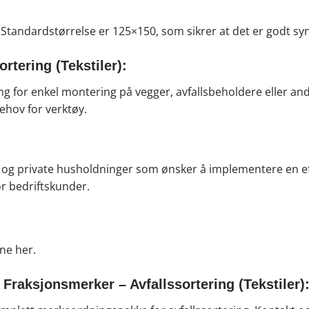
v. Standardstørrelse er 125×150, som sikrer at det er godt syn
rtering (Tekstiler):
ing for enkel montering på vegger, avfallsbeholdere eller a
behov for verktøy.
ner, og private husholdninger som ønsker å implementere en ef
r bedriftskunder.
ene
her.
 Fraksjonsmerker – Avfallssortering (Tekstiler)