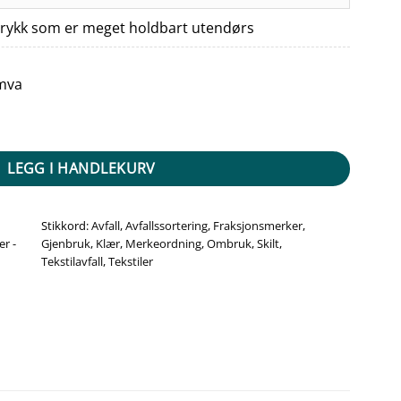
trykk som er meget holdbart utendørs
 mva
ng (Tekstiler) antall
LEGG I HANDLEKURV
Stikkord:
Avfall
,
Avfallssortering
,
Fraksjonsmerker
,
r -
Gjenbruk
,
Klær
,
Merkeordning
,
Ombruk
,
Skilt
,
Tekstilavfall
,
Tekstiler