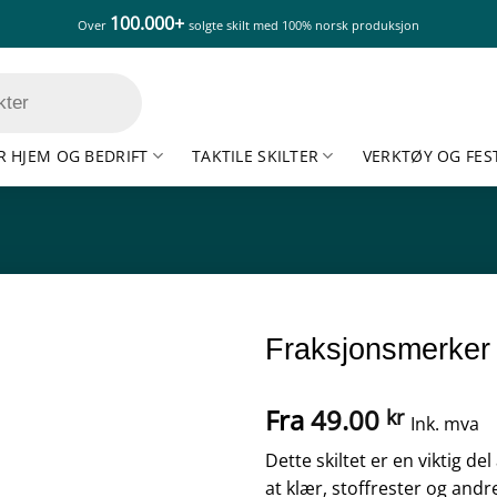
100.000+
Over
solgte skilt med 100% norsk produksjon
R HJEM OG BEDRIFT
TAKTILE SKILTER
VERKTØY OG FES
Fraksjonsmerker –
Fra
49.00
kr
Ink. mva
Dette skiltet er en viktig del
at klær, stoffrester og andr