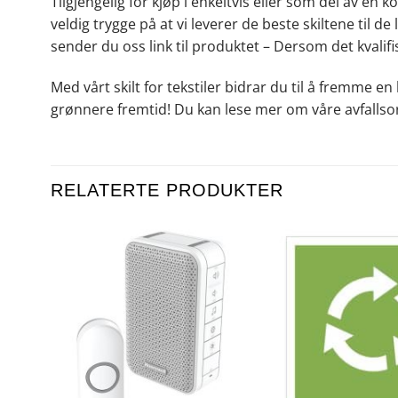
Tilgjengelig for kjøp i enkeltvis eller som del av en
veldig trygge på at vi leverer de beste skiltene til d
sender du oss link til produktet – Dersom det kvalifis
Med vårt skilt for tekstiler bidrar du til å fremme en
grønnere fremtid! Du kan lese mer om våre avfallsor
RELATERTE PRODUKTER