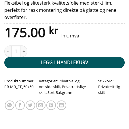
Fleksibel og slitesterk kvalitetsfolie med sterkt lim,
perfekt for rask montering direkte på glatte og rene
overflater.
175.00
kr
Ink. mva
Maks bredde skilt - sett inn egen tekst antall
LEGG I HANDLEKURV
Produktnummer:
Kategorier:
Privat vei og
Stikkord:
PR-MB_ET_50x50
område skilt
,
Privatrettslige
Privatrettslig
skilt
,
Sort Bakgrunn
skilt