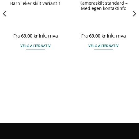
Kameraskilt standard –
Barn leker skilt variant 1
Med egen kontaktinfo
Ink. mva
Ink. mva
Fra
69.00
kr
Fra
69.00
kr
VELG ALTERNATIV
VELG ALTERNATIV
Dette
Dette
produktet
produktet
har
har
flere
flere
varianter.
varianter.
Alternativene
Alternativene
kan
kan
velges
velges
på
på
produktsiden
produktsiden