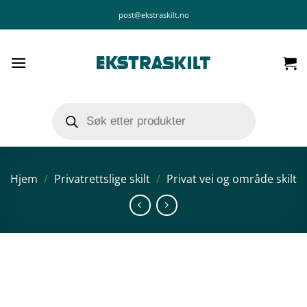
Skip
post@ekstraskilt.no
to
content
Products
search
Hjem
/
Privatrettslige skilt
/
Privat vei og område skilt