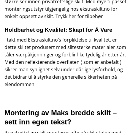
størrelser innen privatrettslige skilt. Med mye tilpasset
monteringsutstyr tilgjengelig hos ekstraskilt.no for
enkelt oppsett av skilt.
Trykk her for tilbehør
Holdbarhet og Kvalitet: Skapt for Å Vare
I takt med Ekstraskilt.no’s forpliktelse til kvalitet, er
dette skiltet produsert med slitesterke materialer som
tåler værpåkjenninger og forblir like tydelig år etter år.
Med den reflekterende overflaten ( som er anbefalt )
sikrer man synlighet selv under dårlige lysforhold, og
det bidrar til å styrke den generelle sikkerheten på
eiendommen.
Montering av Maks bredde skilt –
sett inn egen tekst?
Privatrettslige skilt monteres ofte på skiltstolpe med