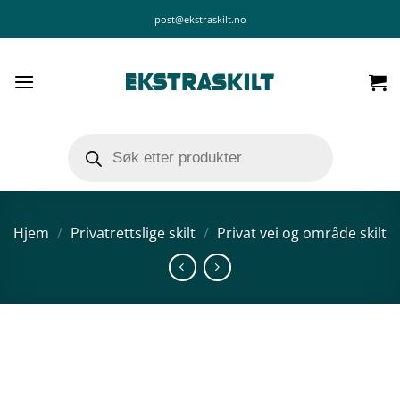
Skip
post@ekstraskilt.no
to
content
Products
search
Hjem
/
Privatrettslige skilt
/
Privat vei og område skilt