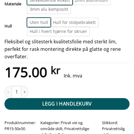
Selvklebende etikett
2mm aluminium
Materiale
3mm alu kompositt
Uten hull
Hull for stolpebrakett
Hull
Hull i hvert hjørne for skruer
Fleksibel og slitesterk kvalitetsfolie med sterkt lim,
perfekt for rask montering direkte på glatte og rene
overflater.
175.00
kr
Ink. mva
MAKS FART 15 - 500x500mm antall
LEGG I HANDLEKURV
Produktnummer:
Kategorier:
Privat vei og
Stikkord:
PR15-50x50
område skilt
,
Privatrettslige
Privatrettslig