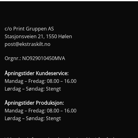
har
flere
varianter.
Alternativene
c/o Print Gruppen AS
kan
Stasjonsveien 21, 1550 Hølen
velges
post@ekstraskilt.no
på
produktsiden
Orgnr.: NO929010450MVA
Åpningstider Kundeservice:
Mandag – Fredag: 08.00 – 16.00
Lørdag – Søndag: Stengt
Åpningstider Produksjon:
Mandag – Fredag: 08.00 – 16.00
Lørdag – Søndag: Stengt