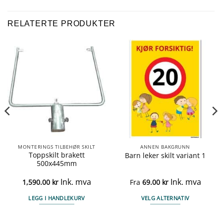
RELATERTE PRODUKTER
MONTERINGS TILBEHØR SKILT
ANNEN BAKGRUNN
Toppskilt brakett
Barn leker skilt variant 1
500x445mm
Ink. mva
Ink. mva
1,590.00
kr
Fra
69.00
kr
LEGG I HANDLEKURV
VELG ALTERNATIV
Dette
produktet