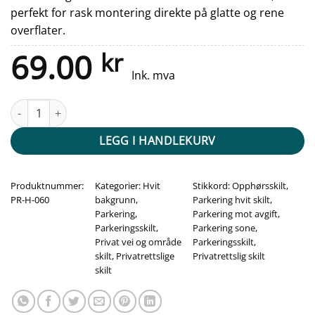
perfekt for rask montering direkte på glatte og rene
overflater.
69.00
kr
Ink. mva
Opphørsskilt Sone pil høyre og venstre - Mot avgift antall
LEGG I HANDLEKURV
Produktnummer:
Kategorier:
Hvit
Stikkord:
Opphørsskilt
,
PR-H-060
bakgrunn
,
Parkering hvit skilt
,
Parkering
,
Parkering mot avgift
,
Parkeringsskilt
,
Parkering sone
,
Privat vei og område
Parkeringsskilt
,
skilt
,
Privatrettslige
Privatrettslig skilt
skilt