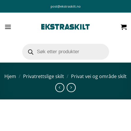
Skip
post@ekstraskilt.no
to
content
Products
search
Hjem
/
Privatrettslige skilt
/
Privat vei og område skilt