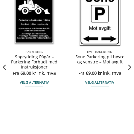
PARKERING
HVIT BAKGRUNN
Snørydding Pågår –
Sone Parkering pil høyre
Parkering Forbudt med
og venstre – Mot avgift
Instruksjoner
Ink. mva
Ink. mva
Fra
69.00
kr
Fra
69.00
kr
VELG ALTERNATIV
VELG ALTERNATIV
Dette
Dette
produktet
produktet
har
har
flere
flere
varianter.
varianter.
Alternativene
Alternativene
kan
kan
velges
velges