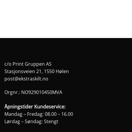
på
på
produktsiden
produktsiden
c/o Print Gruppen AS
Stasjonsveien 21, 1550 Hølen
post@ekstraskilt.no
Orgnr.: NO929010450MVA
Åpningstider Kundeservice:
Mandag – Fredag: 08.00 – 16.00
Lørdag – Søndag: Stengt