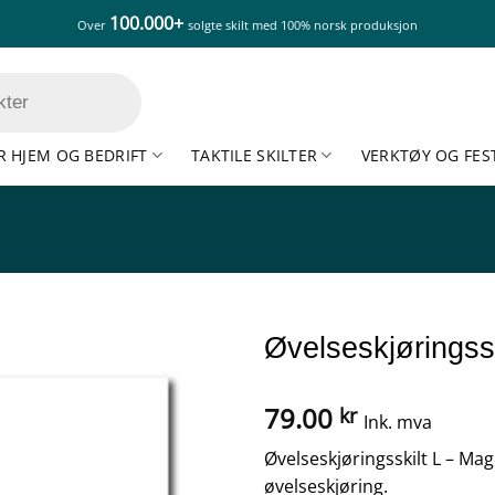
100.000+
Over
solgte skilt med 100% norsk produksjon
R HJEM OG BEDRIFT
TAKTILE SKILTER
VERKTØY OG FES
Øvelseskjøringss
79.00
kr
Ink. mva
Øvelseskjøringsskilt L – Mag
øvelseskjøring.