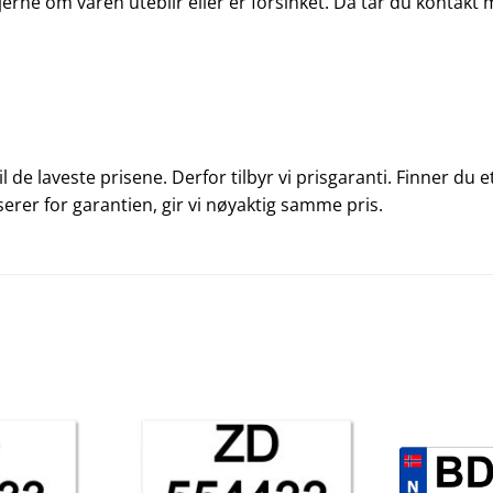
jerne om varen uteblir eller er forsinket. Da tar du kontakt
 til de laveste prisene. Derfor tilbyr vi prisgaranti. Finner d
serer for garantien, gir vi nøyaktig samme pris.