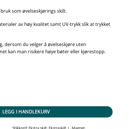
r bruk som øvelseskjørings skilt.
rialer av høy kvalitet samt UV-trykk slik at trykket
ing, dersom du velger å øvelseskjøre uten
gnet kan man risikere høye bøter eller kjørestopp.
antall
LEGG I HANDLEKURV
Stikkord:
Ekstra skilt
,
Ekstraskilt
,
L
,
Magnet
,