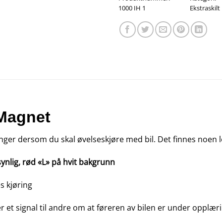
1000 IH 1
Ekstraskilt
 Magnet
nger dersom du skal øvelseskjøre med bil. Det finnes noen lo
ynlig, rød «L» på hvit bakgrunn
s kjøring
er et signal til andre om at føreren av bilen er under opplærin