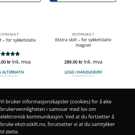
KSTRASKILT
EKSTRASKILT
Ekstra skilt – for sykkelstativ
t – for sykkelstativ
magnet
rdert
Ink. mva
Ink. mva
.00
kr
289.00
kr
87
av 5
G ALTERNATIV
LEGG I HANDLEKURV
Dette
produktet
har
flere
Vi bruker informasjonskapsler (cookies) for å øke
varianter.
brukervennligheten i samsvar med lov om
Alternativene
elektronisk kommunikasjon. Ved at du fortsetter å
kan
bruke ekstraskilt.no, forutsetter vi at du samtykker
velges
til dette.