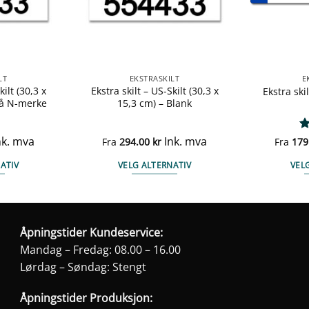
LT
EKSTRASKILT
E
kilt (30,3 x
Ekstra skilt – US-Skilt (30,3 x
Ekstra skil
lå N-merke
15,3 cm) – Blank
nk. mva
Ink. mva
Vu
Fra
294.00
kr
Fra
179
4.
ATIV
VELG ALTERNATIV
VEL
te
Dette
duktet
produktet
har
e
flere
Åpningstider Kundeservice:
anter.
varianter.
Mandag – Fredag: 08.00 – 16.00
ernativene
Alternativene
Lørdag – Søndag: Stengt
kan
ges
velges
Åpningstider Produksjon: