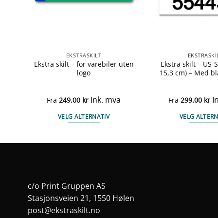
EKSTRASKILT
EKSTRASKI
iv /
Ekstra skilt – for varebiler uten
Ekstra skilt – US-S
logo
15,3 cm) – Med b
Ink. mva
I
Fra
249.00
kr
Fra
299.00
kr
VELG ALTERNATIV
VELG ALTERN
Dette
Det
produktet
pro
har
har
flere
fler
varianter.
vari
ne
Alternativene
Alt
c/o Print Gruppen AS
kan
kan
Stasjonsveien 21, 1550 Hølen
velges
vel
post@ekstraskilt.no