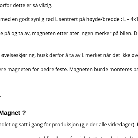
orfor dette er så viktig.
med en godt synlig rød L sentrert på høyde/bredde : L – 4
te på og ta av, magneten etterlater ingen merker på bilen. D
øvelseskjøring, husk derfor å ta av L merket når det ikke øv
sere magneten for bedre feste. Magneten burde monteres bak
r
 Magnet ?
dlet og satt i gang for produksjon (gjelder alle virkedager). 