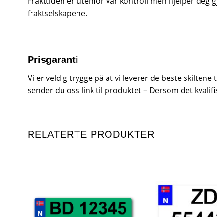
Frakttiden er utenfor vår kontroll men hjelper deg g
fraktselskapene.
Prisgaranti
Vi er veldig trygge på at vi leverer de beste skiltene
sender du oss link til produktet – Dersom det kvalifi
RELATERTE PRODUKTER