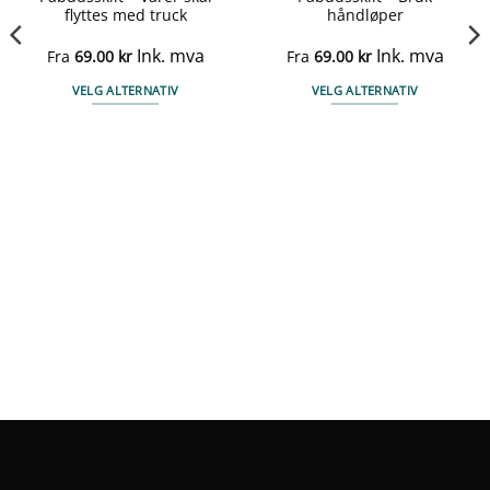
flyttes med truck
håndløper
Ink. mva
Ink. mva
Fra
69.00
kr
Fra
69.00
kr
VELG ALTERNATIV
VELG ALTERNATIV
Dette
Dette
produktet
produktet
har
har
flere
flere
varianter.
varianter.
Alternativene
Alternativene
kan
kan
velges
velges
på
på
produktsiden
produktsiden