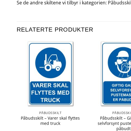
Se de andre skiltene vi tilbyr i kategorien:
Påbudsski
RELATERTE PRODUKTER
PÅBUDSSKILT
PÅBUDSSKI
 er
Påbudsskilt – Varer skal flyttes
Påbudsskilt – Gi
med truck
selvforsynt pust
påbudt