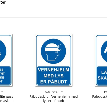
lter
LT
PÅBUDSSKILT
P
fitg gass
Påbudsskilt – Vernehjelm med
Påbudssk
emaske er
lys er påbudt