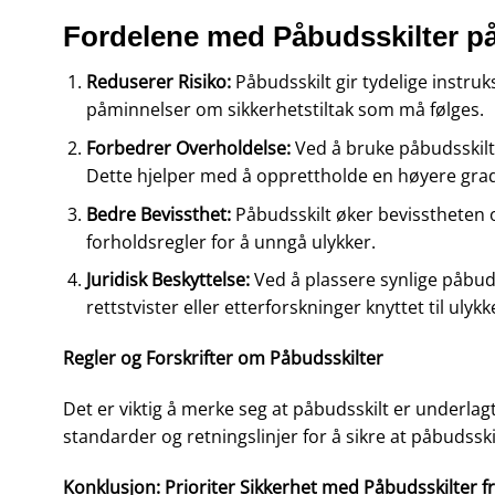
Fordelene med Påbudsskilter p
Reduserer Risiko:
Påbudsskilt gir tydelige instru
påminnelser om sikkerhetstiltak som må følges.
Forbedrer Overholdelse:
Ved å bruke påbudsskilt 
Dette hjelper med å opprettholde en høyere grad 
Bedre Bevissthet:
Påbudsskilt øker bevisstheten o
forholdsregler for å unngå ulykker.
Juridisk Beskyttelse:
Ved å plassere synlige påbudss
rettstvister eller etterforskninger knyttet til ulykk
Regler og Forskrifter om Påbudsskilter
Det er viktig å merke seg at påbudsskilt er underlagt
standarder og retningslinjer for å sikre at påbudssk
Konklusjon: Prioriter Sikkerhet med Påbudsskilter f