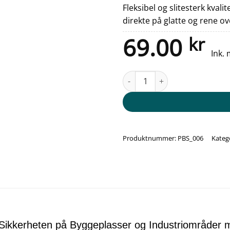
Fleksibel og slitesterk kvali
direkte på glatte og rene ov
69.00
kr
Ink.
Påbudsskilt - vernefrakk er påb
Produktnummer:
PBS_006
Kateg
Sikkerheten på Byggeplasser og Industriområder m