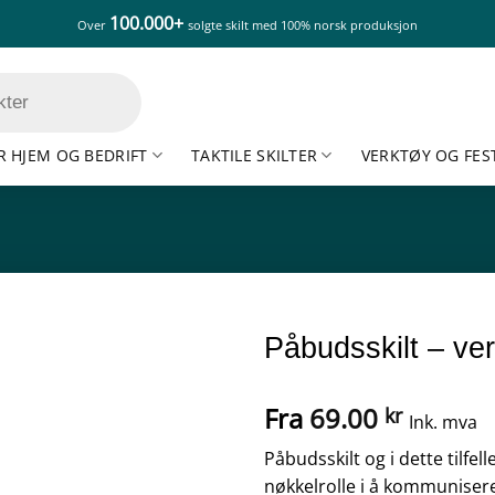
100.000+
Over
solgte skilt med 100% norsk produksjon
R HJEM OG BEDRIFT
TAKTILE SKILTER
VERKTØY OG FES
Påbudsskilt – ve
Fra
69.00
kr
Ink. mva
Påbudsskilt og i dette tilfel
nøkkelrolle i å kommunisere