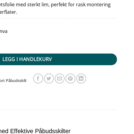
tetsfolie med sterkt lim, perfekt for rask montering
erflater.
 mva
udt antall
LEGG I HANDLEKURV
ori:
Påbudsskilt
ed Effektive Påbudsskilter