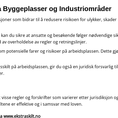
å Byggeplasser og Industriområder
ksjoner som bidrar til å redusere risikoen for ulykker, skad
kan du sikre at ansatte og besøkende følger nødvendige sik
av overholdelse av regler og retningslinjer.
m potensielle farer og risikoer på arbeidsplassen. Dette gj
kilt på arbeidsplassen, gir du også en juridisk forsvarlig ti
er.
 visse regler og forskrifter som varierer etter jurisdiksjon 
iltene er effektive og i samsvar med loven.
ra
www.ekstraskilt.no