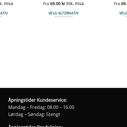
k. mva
Ink. mva
Fra
69.00
kr
Fra
69
ATIV
VELG ALTERNATIV
VEL
te
Dette
duktet
produktet
har
e
flere
anter.
varianter.
ernativene
Alternativene
kan
ges
velges
på
duktsiden
produktsiden
Åpningstider Kundeservice:
Mandag – Fredag: 08.00 – 16.00
Lørdag – Søndag: Stengt