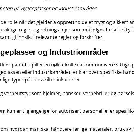
erheten på Byggeplasser og Industriområder
ende rolle når det gjelder å opprettholde et trygt og sikkert
viktige regler og retningslinjer som må følges for å beskyt
mt gi innsikt i relevante regler og forskrifter.
geplasser og Industriområder
efrakk er påbudt spiller en nøkkelrolle i å kommunisere viktig
geplassen eller industriområdet, er klar over spesifikke hand
nlige typer påbudsskilter inkluderer:
 verneutstyr som hjelmer, hansker, vernebriller og hørselsv
 kun er tilgjengelige for autorisert personell eller spesifik
r om hvordan man skal håndtere farlige materialer, bruk av 