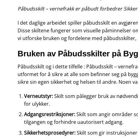
Påbudsskilt – vernefrakk er påbudt forbedrer Sikk
I det daglige arbeidet spiller påbudsskilt en avgjør
Disse skiltene fungerer som visuelle påminnelser om 
vi utforske bruken og fordelene med påbudsskilter, sa
Bruken av Påbudsskilter på Byg
Påbudsskilt og i dette tilfelle : Påbudsskilt – vern
utformet for å sikre at alle som befinner seg på byg
sikre sin egen sikkerhet og helsen til andre. Noen va
Verneutstyr:
Skilt som pålegger bruk av nødvendig
for ulykker.
Adgangsrestriksjoner:
Skilt som angir områder som
tilgangen og forhindre uautorisert adgang.
Sikkerhetsprosedyrer:
Skilt som gir instruksjone