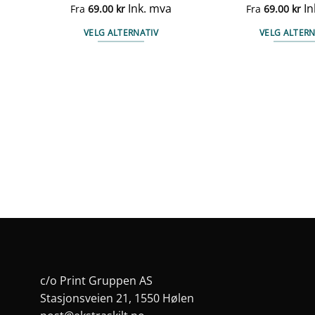
Ink. mva
In
Fra
69.00
kr
Fra
69.00
kr
VELG ALTERNATIV
VELG ALTERN
Dette
Det
produktet
pro
har
har
flere
fler
varianter.
vari
ne
Alternativene
Alt
kan
kan
velges
vel
på
på
en
produktsiden
pro
c/o Print Gruppen AS
Stasjonsveien 21, 1550 Hølen