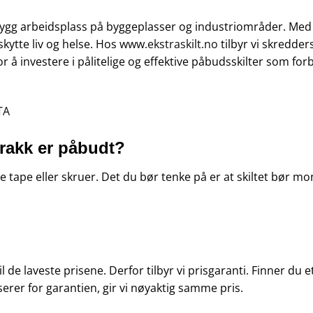
trygg arbeidsplass på byggeplasser og industriområder. Med
eskytte liv og helse. Hos
www.ekstraskilt.no
tilbyr vi skredder
or å investere i pålitelige og effektive påbudsskilter som for
TA
frakk er påbudt?
tape eller skruer. Det du bør tenke på er at skiltet bør monte
 til de laveste prisene. Derfor tilbyr vi prisgaranti. Finner d
serer for garantien, gir vi nøyaktig samme pris.