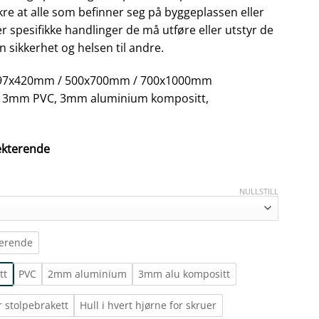
ikre at alle som befinner seg på byggeplassen eller
r spesifikke handlinger de må utføre eller utstyr de
n sikkerhet og helsen til andre.
/ 297x420mm / 500x700mm / 700x1000mm
 3mm PVC, 3mm aluminium kompositt,
lekterende
NULLSTILL
terende
tt
PVC
2mm aluminium
3mm alu kompositt
r stolpebrakett
Hull i hvert hjørne for skruer