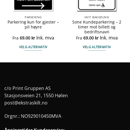
PARKERING
HVIT BAKGRUNN
Parkering kun for gjester –
Sone Kundeparkering – 2
pil høyre
timer mot billett og
bedriftsnavn
Ink. mva
Ink. mva
Fra
69.00
kr
Fra
69.00
kr
VELG ALTERNATIV
VELG ALTERNATIV
Dette
Dette
produktet
produktet
har
har
flere
flere
varianter.
varianter.
Alternativene
Alternativene
c/o Print Gruppen AS
kan
kan
Stasjonsveien 21, 1550 Hølen
velges
velges
post@ekstraskilt.no
på
på
produktsiden
produktsiden
Orgnr.: NO929010450MVA