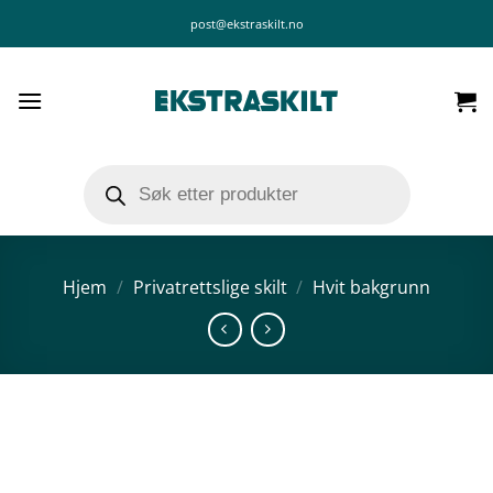
Skip
post@ekstraskilt.no
to
content
Products
search
Hjem
/
Privatrettslige skilt
/
Hvit bakgrunn