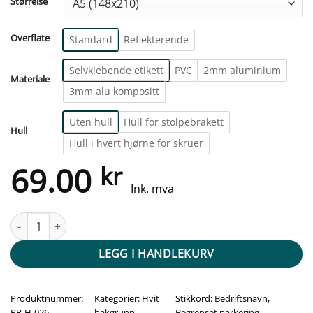
Størrelse
Overflate
Standard
Reflekterende
Selvklebende etikett
PVC
2mm aluminium
Materiale
3mm alu kompositt
Uten hull
Hull for stolpebrakett
Hull
Hull i hvert hjørne for skruer
69.00
kr
Ink. mva
Parkering for ansatte pil venstre - Bedriftsnavn antall
LEGG I HANDLEKURV
Produktnummer:
Kategorier:
Hvit
Stikkord:
Bedriftsnavn
,
PR-H-026
bakgrunn
,
Begrenset parkering
,