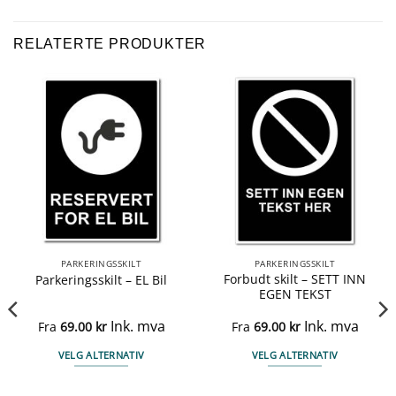
RELATERTE PRODUKTER
PARKERINGSSKILT
PARKERINGSSKILT
Forbudt skilt – SETT INN
Parkeringsskilt – EL Bil
EGEN TEKST
Ink. mva
Ink. mva
Fra
69.00
kr
Fra
69.00
kr
VELG ALTERNATIV
VELG ALTERNATIV
Dette
Dette
produktet
produktet