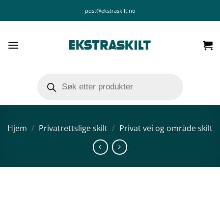
Skip
post@ekstraskilt.no
to
content
Products
search
Hjem
/
Privatrettslige skilt
/
Privat vei og område skilt