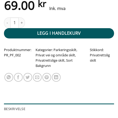
69.00
kr
Ink. mva
Privat område - Parkering forbudt antall
LEGG I HANDLEKURV
Produktnummer:
Kategorier:
Parkeringsskilt
,
Stikkord:
PR_PF_002
Privat vei og område skilt
,
Privatrettslig
Privatrettslige skilt
,
Sort
skilt
Bakgrunn
BESKRIVELSE