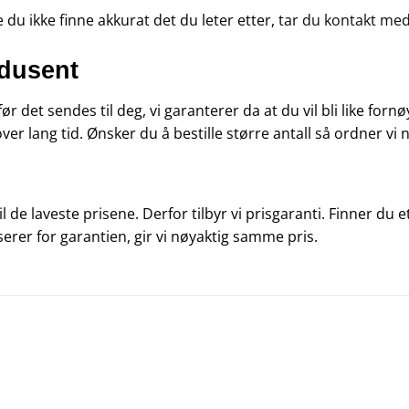
e du ikke finne akkurat det du leter etter,
tar du kontakt med
odusent
 før det sendes til deg, vi garanterer da at du vil bli like f
over lang tid. Ønsker du å bestille større antall så ordner vi n
 til de laveste prisene. Derfor tilbyr vi prisgaranti. Finner d
serer for garantien, gir vi nøyaktig samme pris.