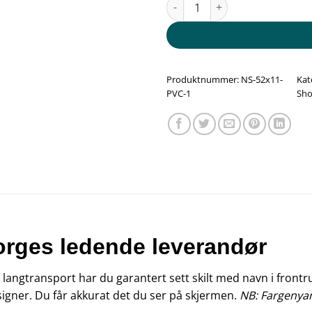
Sjåfør skilt - Morelo med navn
Produktnummer:
NS-52x11-
Kat
PVC-1
Sho
Norges ledende leverandør
r langtransport har du garantert sett skilt med navn i frontrut
designer. Du får akkurat det du ser på skjermen.
NB: Fargenyan