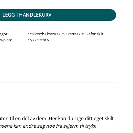
 52x11cm antall
LEGG I HANDLEKURV
egori:
Stikkord:
Ekstra skilt
,
Ekstraskilt
,
Sjåfør skilt
,
wplate
Sykkelstativ
en til en del av dem. Her kan du lage ditt eget skilt,
sene kan endre seg noe fra skjerm til trykk