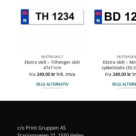
EKSTRASKILT
EKSTRASKI
 For
Ekstra skilt – Tilhenger skilt
Ekstra skilt – Min
47x11cm
sykkelstativ (30,3
Ink. mva
I
Fra
249.00
kr
Fra
249.00
kr
VELG ALTERNATIV
VELG ALTERN
Dette
Det
produktet
pro
har
har
flere
fler
varianter.
vari
ne
Alternativene
Alt
c/o Print Gruppen AS
kan
kan
Stasjonsveien 21, 1550 Hølen