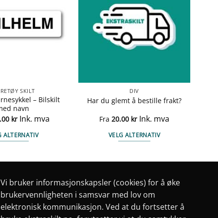
RETØY SKILT
DIV
arnesykkel – Bilskilt
Har du glemt å bestille frakt?
med navn
Ink. mva
Ink. mva
.00
kr
Fra
20.00
kr
G ALTERNATIV
VELG ALTERNATIV
Dette
Dette
produktet
produktet
har
har
flere
flere
Vi bruker informasjonskapsler (cookies) for å øke
varianter.
varianter.
brukervennligheten i samsvar med lov om
Alternativene
Alternativene
elektronisk kommunikasjon. Ved at du fortsetter å
kan
kan