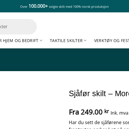
100.000+
Over
solgte skilt med 100% norsk produksjon
R HJEM OG BEDRIFT
TAKTILE SKILTER
VERKTØY OG FES
Sjåfør skilt – M
Fra
249.00
kr
Ink. mva
Har du sett de sjåførene som