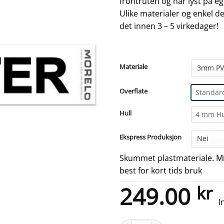
frontruten og har lyst på eg
Ulike materialer og enkel des
det innen 3 – 5 virkedager!
Materiale
Overflate
Standar
Hull
4 mm Hu
Ekspress Produksjon
Skummet plastmateriale. Mi
best for kort tids bruk
249.00
kr
I