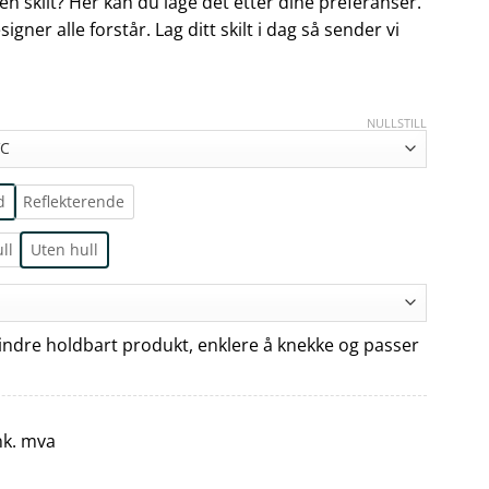
en skilt? Her kan du lage det etter dine preferanser.
igner alle forstår. Lag ditt skilt i dag så sender vi
NULLSTILL
d
Reflekterende
ll
Uten hull
ndre holdbart produkt, enklere å knekke og passer
nk. mva