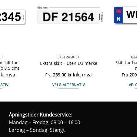
LT
EKSTRASKILT
KJØ
iskilt for
Skilt for b
Ekstra skilt – Uten EU merke
 x 8,5 cm)
nk. mva
Ink. mva
Fra
239.00
kr
Fra
200
ATIV
VELG ALTERNATIV
VEL
te
Dette
duktet
produktet
har
e
flere
Åpningstider Kundeservice:
anter.
varianter.
Mandag – Fredag: 08.00 – 16.00
ernativene
Alternativene
Lørdag – Søndag: Stengt
kan